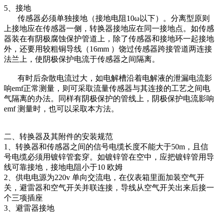
5、接地
传感器必须单独接地（接地电阻10ω以下）。分离型原则
上接地应在传感器一侧，转换器接地应在同一接地点。如传感
器装在有阴极腐蚀保护管道上，除了传感器和接地环一起接地
外，还要用较粗铜导线（16mm ）饶过传感器跨接管道两连接
法兰上，使阴极保护电流于传感器之间隔离。
有时后杂散电流过大，如电解槽沿着电解液的泄漏电流影
响emf正常测量，则可采取流量传感器与其连接的工艺之间电
气隔离的办法。同样有阴极保护的管线上，阴极保护电流影响
emf 测量时，也可以采取本方法。
二、转换器及其附件的安装规范
1、转换器和传感器之间的信号电缆长度不能大于50m，且信
号电缆必须用镀锌管套穿。如镀锌管在空中，应把镀锌管用导
线可靠接地，接地电阻小于10 欧姆
2、供电电源为220v 单向交流电，在仪表箱里面加装空气开
关，避雷器和空气开关并联连接，导线从空气开关出来后接一
个三项插座
3、避雷器接地