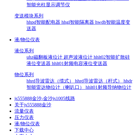
智能光柱显示调节仪
变送模块系列
hhpd智能配电器
hhgl智能隔离器
hwdb智能温度变
送器
液/物位仪表
液位系列
uhz磁翻板液位计
超声波液位计
hhlt02智能扩散硅
液位变送器
hhlt01射频电容液位变送器
物位系列
hhrd导波雷达（缆式）
hhrd导波雷达（杆式）
hhdr
智能雷达物位计（喇叭口）
hhlt01射频导纳物位计
js555888金沙-金沙js1005线路
关于js555888金沙
流量仪表
压力仪表
液/物位仪表
下载中心