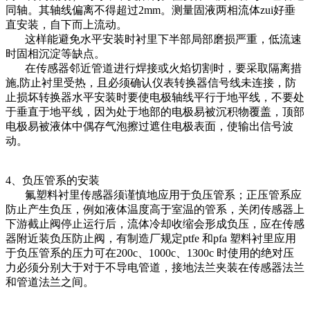
同轴。其轴线偏离不得超过2mm。测量固液两相流体zui好垂
直安装，自下而上流动。
这样能避免水平安装时衬里下半部局部磨损严重，低流速
时固相沉淀等缺点。
在传感器邻近管道进行焊接或火焰切割时，要采取隔离措
施,防止衬里受热，且必须确认仪表转换器信号线未连接，防
止损坏转换器水平安装时要使电极轴线平行于地平线，不要处
于垂直于地平线，因为处于地部的电极易被沉积物覆盖，顶部
电极易被液体中偶存气泡擦过遮住电极表面，使输出信号波
动。
4、负压管系的安装
氟塑料衬里传感器须谨慎地应用于负压管系；正压管系应
防止产生负压，例如液体温度高于室温的管系，关闭传感器上
下游截止阀停止运行后，流体冷却收缩会形成负压，应在传感
器附近装负压防止阀，有制造厂规定ptfe 和pfa 塑料衬里应用
于负压管系的压力可在200c、1000c、1300c 时使用的绝对压
力必须分别大于对于不导电管道，接地法兰夹装在传感器法兰
和管道法兰之间。