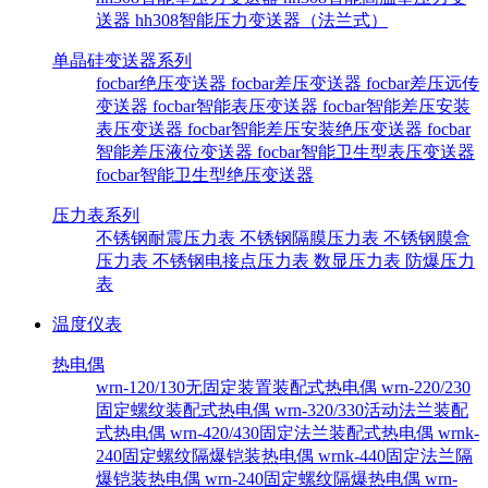
送器
hh308智能压力变送器（法兰式）
单晶硅变送器系列
focbar绝压变送器
focbar差压变送器
focbar差压远传
变送器
focbar智能表压变送器
focbar智能差压安装
表压变送器
focbar智能差压安装绝压变送器
focbar
智能差压液位变送器
focbar智能卫生型表压变送器
focbar智能卫生型绝压变送器
压力表系列
不锈钢耐震压力表
不锈钢隔膜压力表
不锈钢膜盒
压力表
不锈钢电接点压力表
数显压力表
防爆压力
表
温度仪表
热电偶
wrn-120/130无固定装置装配式热电偶
wrn-220/230
固定螺纹装配式热电偶
wrn-320/330活动法兰装配
式热电偶
wrn-420/430固定法兰装配式热电偶
wrnk-
240固定螺纹隔爆铠装热电偶
wrnk-440固定法兰隔
爆铠装热电偶
wrn-240固定螺纹隔爆热电偶
wrn-