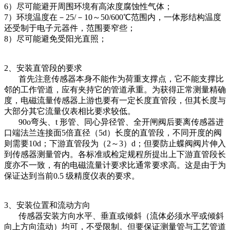
6）尽可能避开周围环境有高浓度腐蚀性气体；
7）环境温度在－25/－10～50/600℃范围内，一体形结构温度
还受制于电子元器件，范围要窄些；
8）尽可能避免受阳光直照；
2、安装直管段的要求
首先注意传感器本身不能作为荷重支撑点，它不能支撑比
邻的工作管道，应有夹持它的管道承重。为获得正常测量精确
度，电磁流量传感器上游也要有一定长度直管段，但其长度与
大部分其它流量仪表相比要求较低。
90o弯头、t 形管、同心异径管、全开闸阀后要离传感器进
口端法兰连接面5倍直径（5d）长度的直管段，不同开度的阀
则需要10d；下游直管段为（2～3）d；但要防止蝶阀阀片伸入
到传感器测量管内。各标准或检定规程所提出上下游直管段长
度亦不一致，有的电磁流量计要求比通常要求高。这是由于为
保证达到当前0.5 级精度仪表的要求。
3、安装位置和流动方向
传感器安装方向水平、垂直或倾斜（流体必须水平或倾斜
向上方向流动）均可，不受限制。但要保证测量管与工艺管道