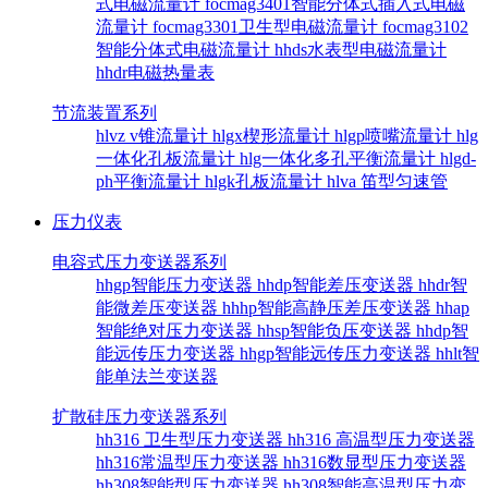
式电磁流量计
focmag3401智能分体式插入式电磁
流量计
focmag3301卫生型电磁流量计
focmag3102
智能分体式电磁流量计
hhds水表型电磁流量计
hhdr电磁热量表
节流装置系列
hlvz v锥流量计
hlgx楔形流量计
hlgp喷嘴流量计
hlg
一体化孔板流量计
hlg一体化多孔平衡流量计
hlgd-
ph平衡流量计
hlgk孔板流量计
hlva 笛型匀速管
压力仪表
电容式压力变送器系列
hhgp智能压力变送器
hhdp智能差压变送器
hhdr智
能微差压变送器
hhhp智能高静压差压变送器
hhap
智能绝对压力变送器
hhsp智能负压变送器
hhdp智
能远传压力变送器
hhgp智能远传压力变送器
hhlt智
能单法兰变送器
扩散硅压力变送器系列
hh316 卫生型压力变送器
hh316 高温型压力变送器
hh316常温型压力变送器
hh316数显型压力变送器
hh308智能型压力变送器
hh308智能高温型压力变