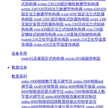
式热电偶
wrnm-230/220固定螺纹耐磨型热电偶
wrnm-330/320活动法兰耐磨型热电偶
wrnm-430/420
固定法兰耐磨型热电偶
wzpf-430f 固定法兰式防腐
热电阻
wzpf-230f 固定螺纹式防腐热电阻
wzpf-130f
无固定装置式防腐热电阻
wrp-330活动法兰式铂铑
热电偶
wrp-430固定法兰式铂铑热电偶
wrp-230固
定螺纹式铂铑热电偶
wrp-130直插式铂铑热电偶
wzpsd-218卫生型温度传感器
wzpsb-218卫生型温度
传感器
wzps-418卫生型温度传感器
设备专用
wrnt-01压簧固定式热电偶
wzcm-201端面热电阻
数显仪表
数显系列
xmta-1000智能数字显示调节仪
xmpa-3000智能pid
调节器
xxs闪光报警器
dfd/q-4000智能手操器
xmda-
6000智能巡回显示调节仪
xmba-7000智能双输入数
字显示调节仪
xmja-8000智能流量积算控制仪
xmba-8000智能四回路数显双输出控制变送仪
xmya-6000智能电接点液位显示控制仪
xmga-2000