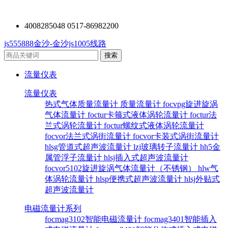
4008285048 0517-86982200
js555888金沙-金沙js1005线路
流量仪表
流量仪表
热式气体质量流量计
质量流量计
focvpg旋进旋涡
气体流量计
foctur卡箍式液体涡轮流量计
foctur法
兰式涡轮流量计
foctur螺纹式液体涡轮流量计
focvor法兰式涡街流量计
focvor卡装式涡街流量计
hlsg管道式超声波流量计
lzj玻璃转子流量计
hh5金
属管浮子流量计
hlsj插入式超声波流量计
focvor5102旋进旋涡气体流量计（不锈钢）
hlw气
体涡轮流量计
hlsp便携式超声波流量计
hlsj外贴式
超声波流量计
电磁流量计系列
focmag3102智能电磁流量计
focmag3401智能插入