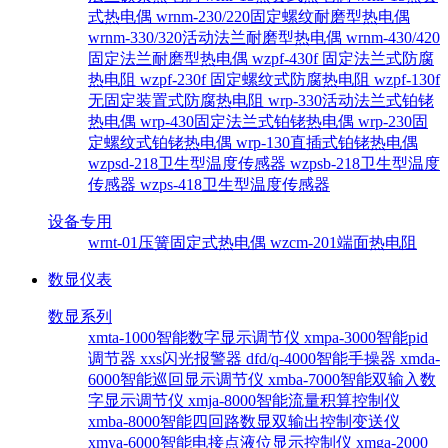
式热电偶
wrnm-230/220固定螺纹耐磨型热电偶
wrnm-330/320活动法兰耐磨型热电偶
wrnm-430/420
固定法兰耐磨型热电偶
wzpf-430f 固定法兰式防腐
热电阻
wzpf-230f 固定螺纹式防腐热电阻
wzpf-130f
无固定装置式防腐热电阻
wrp-330活动法兰式铂铑
热电偶
wrp-430固定法兰式铂铑热电偶
wrp-230固
定螺纹式铂铑热电偶
wrp-130直插式铂铑热电偶
wzpsd-218卫生型温度传感器
wzpsb-218卫生型温度
传感器
wzps-418卫生型温度传感器
设备专用
wrnt-01压簧固定式热电偶
wzcm-201端面热电阻
数显仪表
数显系列
xmta-1000智能数字显示调节仪
xmpa-3000智能pid
调节器
xxs闪光报警器
dfd/q-4000智能手操器
xmda-
6000智能巡回显示调节仪
xmba-7000智能双输入数
字显示调节仪
xmja-8000智能流量积算控制仪
xmba-8000智能四回路数显双输出控制变送仪
xmya-6000智能电接点液位显示控制仪
xmga-2000