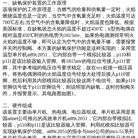
一、缺氧保护装置的工作原理
该项保护的工作原理是：当燃气供给量和供氧量一定时，火焰
燃烧温度也是一定的，当空气中含氧量充足时，火焰温度可达
700℃左右;当空气中的含氧量降低时，火焰温度也降低。根据
美国标准，在缺氧状态火焰的温度不超过450℃，k型热电偶在
相对温度450℃时的热电势为1815mv。如果热电偶测得常明火
火焰的温度不够，即可认定为空气中的含氧量不够，需要报警
并关闭控制阀。本方案的缺氧保护功能是这样实现的：采用宽
温型单片机at89c2051，它内部自带一个模拟比较器，p110和
p111是该比较器输入管脚。将1815mv的电位信号接入p111管
脚，其中参考端的电压信号要求稳定，故在vcc处接一稳压器
件。将热电偶测得的火焰温度信号经放大处理后接入p110管
脚，然后利用其内部模拟比较器比较这两个电信号。如果p110
管脚信号低于p111管脚信号，则说明室内缺氧，这时控制阀关
闭，并报警显示。其电路图如图1。
二、硬件组成
该装置主要由单片机、热电偶、电位器组成。单片机采用是美
国atmel公司推出的高效单片机at89c2051，它内部自带模拟比
较器，p110和p111是该比较器输入管脚。利用此模拟比较器可
实现缺氧保护功能。at89c2051的指令与intel公司的mcs-51系列
单片机完全兼容，本身带有2k字节闪速可编程可擦除只读存储