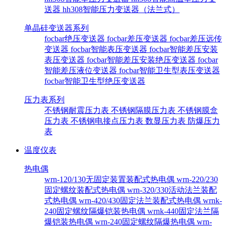
送器
hh308智能压力变送器（法兰式）
单晶硅变送器系列
focbar绝压变送器
focbar差压变送器
focbar差压远传
变送器
focbar智能表压变送器
focbar智能差压安装
表压变送器
focbar智能差压安装绝压变送器
focbar
智能差压液位变送器
focbar智能卫生型表压变送器
focbar智能卫生型绝压变送器
压力表系列
不锈钢耐震压力表
不锈钢隔膜压力表
不锈钢膜盒
压力表
不锈钢电接点压力表
数显压力表
防爆压力
表
温度仪表
热电偶
wrn-120/130无固定装置装配式热电偶
wrn-220/230
固定螺纹装配式热电偶
wrn-320/330活动法兰装配
式热电偶
wrn-420/430固定法兰装配式热电偶
wrnk-
240固定螺纹隔爆铠装热电偶
wrnk-440固定法兰隔
爆铠装热电偶
wrn-240固定螺纹隔爆热电偶
wrn-