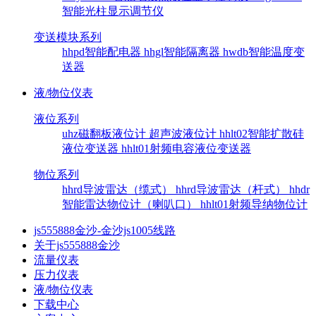
智能光柱显示调节仪
变送模块系列
hhpd智能配电器
hhgl智能隔离器
hwdb智能温度变
送器
液/物位仪表
液位系列
uhz磁翻板液位计
超声波液位计
hhlt02智能扩散硅
液位变送器
hhlt01射频电容液位变送器
物位系列
hhrd导波雷达（缆式）
hhrd导波雷达（杆式）
hhdr
智能雷达物位计（喇叭口）
hhlt01射频导纳物位计
js555888金沙-金沙js1005线路
关于js555888金沙
流量仪表
压力仪表
液/物位仪表
下载中心