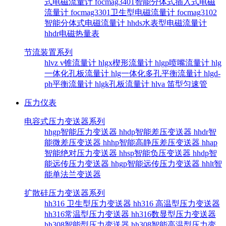
式电磁流量计
focmag3401智能分体式插入式电磁
流量计
focmag3301卫生型电磁流量计
focmag3102
智能分体式电磁流量计
hhds水表型电磁流量计
hhdr电磁热量表
节流装置系列
hlvz v锥流量计
hlgx楔形流量计
hlgp喷嘴流量计
hlg
一体化孔板流量计
hlg一体化多孔平衡流量计
hlgd-
ph平衡流量计
hlgk孔板流量计
hlva 笛型匀速管
压力仪表
电容式压力变送器系列
hhgp智能压力变送器
hhdp智能差压变送器
hhdr智
能微差压变送器
hhhp智能高静压差压变送器
hhap
智能绝对压力变送器
hhsp智能负压变送器
hhdp智
能远传压力变送器
hhgp智能远传压力变送器
hhlt智
能单法兰变送器
扩散硅压力变送器系列
hh316 卫生型压力变送器
hh316 高温型压力变送器
hh316常温型压力变送器
hh316数显型压力变送器
hh308智能型压力变送器
hh308智能高温型压力变