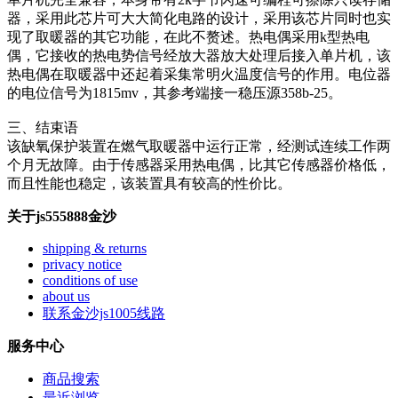
器，采用此芯片可大大简化电路的设计，采用该芯片同时也实
现了取暖器的其它功能，在此不赘述。热电偶采用k型热电
偶，它接收的热电势信号经放大器放大处理后接入单片机，该
热电偶在取暖器中还起着采集常明火温度信号的作用。电位器
的电位信号为1815mv，其参考端接一稳压源358b-25。
三、结束语
该缺氧保护装置在燃气取暖器中运行正常，经测试连续工作两
个月无故障。由于传感器采用热电偶，比其它传感器价格低，
而且性能也稳定，该装置具有较高的性价比。
关于js555888金沙
shipping & returns
privacy notice
conditions of use
about us
联系金沙js1005线路
服务中心
商品搜索
最近浏览