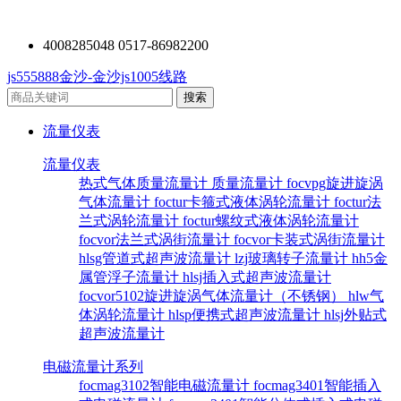
4008285048 0517-86982200
js555888金沙-金沙js1005线路
流量仪表
流量仪表
热式气体质量流量计
质量流量计
focvpg旋进旋涡
气体流量计
foctur卡箍式液体涡轮流量计
foctur法
兰式涡轮流量计
foctur螺纹式液体涡轮流量计
focvor法兰式涡街流量计
focvor卡装式涡街流量计
hlsg管道式超声波流量计
lzj玻璃转子流量计
hh5金
属管浮子流量计
hlsj插入式超声波流量计
focvor5102旋进旋涡气体流量计（不锈钢）
hlw气
体涡轮流量计
hlsp便携式超声波流量计
hlsj外贴式
超声波流量计
电磁流量计系列
focmag3102智能电磁流量计
focmag3401智能插入