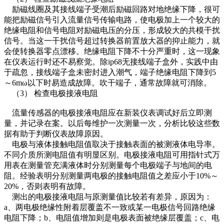
励磁线圈及其接线端子受潮后励磁回路对地绝缘下降，很可
能把励磁信号引入流量信号传输电路，使电极加上一个较大的
绝缘电阻和信号电阻对励磁电压的分压，形成较大的共模干扰
信号。当这一干扰信号超过转换器前置放大器的抑止能力，就
会使转换器零点漂移。绝缘电阻下降不十分严重时，这一现象
在仪表运行时还不易察觉。除ip68无接线端子盒外，实践中由
于疏忽，接线端子盒未密封进入潮气，端子绝缘电阻下降到5
～6mω以下时易造成故障。吹干端子，通常故障就可消除。
（3） 检查电极接液电阻
流量传感器的电极接液电阻应在新装仪表调试好后立即测
量，并记录在案。以后每维护一次测量一次，分析比较这些数
据有助于判断仪表故障原因。
电极与液体接触电阻值取决于接触表面的被测液体电导率。
不同介质所测电阻值有明显区别。电极接液电阻可用指针式万
用表在测量管充满液体时分别测量每个电极端子与地间的电
阻。经验表明分别测量两电极的接触电阻值之差应小于10%～
20%，否则表明有故障。
测出的电极接液电阻与原测量值比较若有差异，原因为：
a、两电极绝缘性附着层覆盖不一致或某一电极信号回路绝缘
电阻下降；b、电阻值增加则是电极表面被绝缘层覆盖；c、电