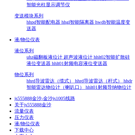
智能光柱显示调节仪
变送模块系列
hhpd智能配电器
hhgl智能隔离器
hwdb智能温度变
送器
液/物位仪表
液位系列
uhz磁翻板液位计
超声波液位计
hhlt02智能扩散硅
液位变送器
hhlt01射频电容液位变送器
物位系列
hhrd导波雷达（缆式）
hhrd导波雷达（杆式）
hhdr
智能雷达物位计（喇叭口）
hhlt01射频导纳物位计
js555888金沙-金沙js1005线路
关于js555888金沙
流量仪表
压力仪表
液/物位仪表
下载中心