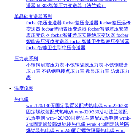
送器
hh308智能压力变送器（法兰式）
单晶硅变送器系列
focbar绝压变送器
focbar差压变送器
focbar差压远传
变送器
focbar智能表压变送器
focbar智能差压安装
表压变送器
focbar智能差压安装绝压变送器
focbar
智能差压液位变送器
focbar智能卫生型表压变送器
focbar智能卫生型绝压变送器
压力表系列
不锈钢耐震压力表
不锈钢隔膜压力表
不锈钢膜盒
压力表
不锈钢电接点压力表
数显压力表
防爆压力
表
温度仪表
热电偶
wrn-120/130无固定装置装配式热电偶
wrn-220/230
固定螺纹装配式热电偶
wrn-320/330活动法兰装配
式热电偶
wrn-420/430固定法兰装配式热电偶
wrnk-
240固定螺纹隔爆铠装热电偶
wrnk-440固定法兰隔
爆铠装热电偶
wrn-240固定螺纹隔爆热电偶
wrn-