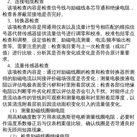
2、连接电缆检查
该项检查内容是检查信号线与励磁线各芯导通和绝缘电阻，
检查各屏蔽层接地是否完好。
3、转换器检查
该项检查内容是用通用仪表以及流量计型号相匹配的模拟信
号器代替传感器提供流量信号进行调零和校准。校准包括零点
检查和调整、设定值检查、励磁电流测量、电流/频率输出检
查等。需要注意的是：检查项目要与上一次检查值（或出厂
值）进行比较，分析其是否有变化或变化是否符合原计量要
求。
4、流量传感器检查
该项检查内容是：通过对励磁线圈的检查和检查转换器所测
得的励磁电流以间接评价磁场强度是否变化；测量电极接液电
阻以评估电极表面受污秽和衬里附着层状况；检查各部位绝缘
电阻以判断零件劣化程度以评估是否会引入干扰。对能停止介
质流动条件的管线则可观察和测量电极和衬里附着层厚度，以
估算清洗附着层前后因流动面积变化引入的流量值变化。
（1） 测量励磁线圈铜电阻
用高精确度数字万用表或惠斯登电桥测量线圈电阻，必要时
作温度系数修正后与仪表档案值比较。确认线圈是否导通良好
和无匝间短路现象。
（2） 检查励磁线圈绝缘电阻