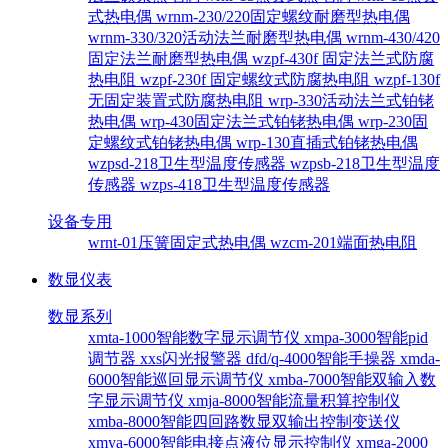
式热电偶
wrnm-230/220固定螺纹耐磨型热电偶
wrnm-330/320活动法兰耐磨型热电偶
wrnm-430/420
固定法兰耐磨型热电偶
wzpf-430f 固定法兰式防腐
热电阻
wzpf-230f 固定螺纹式防腐热电阻
wzpf-130f
无固定装置式防腐热电阻
wrp-330活动法兰式铂铑
热电偶
wrp-430固定法兰式铂铑热电偶
wrp-230固
定螺纹式铂铑热电偶
wrp-130直插式铂铑热电偶
wzpsd-218卫生型温度传感器
wzpsb-218卫生型温度
传感器
wzps-418卫生型温度传感器
设备专用
wrnt-01压簧固定式热电偶
wzcm-201端面热电阻
数显仪表
数显系列
xmta-1000智能数字显示调节仪
xmpa-3000智能pid
调节器
xxs闪光报警器
dfd/q-4000智能手操器
xmda-
6000智能巡回显示调节仪
xmba-7000智能双输入数
字显示调节仪
xmja-8000智能流量积算控制仪
xmba-8000智能四回路数显双输出控制变送仪
xmya-6000智能电接点液位显示控制仪
xmga-2000