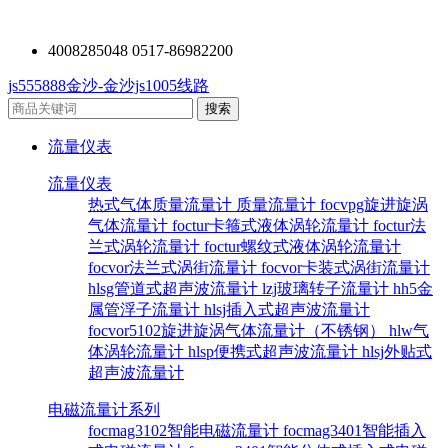
4008285048 0517-86982200
js555888金沙-金沙js1005线路
流量仪表
流量仪表
热式气体质量流量计
质量流量计
focvpg旋进旋涡
气体流量计
foctur卡箍式液体涡轮流量计
foctur法
兰式涡轮流量计
foctur螺纹式液体涡轮流量计
focvor法兰式涡街流量计
focvor卡装式涡街流量计
hlsg管道式超声波流量计
lzj玻璃转子流量计
hh5金
属管浮子流量计
hlsj插入式超声波流量计
focvor5102旋进旋涡气体流量计（不锈钢）
hlw气
体涡轮流量计
hlsp便携式超声波流量计
hlsj外贴式
超声波流量计
电磁流量计系列
focmag3102智能电磁流量计
focmag3401智能插入