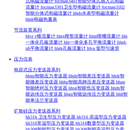
式电磁流量计
focmag3401智能分体式插入式电磁
流量计
focmag3301卫生型电磁流量计
focmag3102
智能分体式电磁流量计
hhds水表型电磁流量计
hhdr电磁热量表
节流装置系列
hlvz v锥流量计
hlgx楔形流量计
hlgp喷嘴流量计
hlg
一体化孔板流量计
hlg一体化多孔平衡流量计
hlgd-
ph平衡流量计
hlgk孔板流量计
hlva 笛型匀速管
压力仪表
电容式压力变送器系列
hhgp智能压力变送器
hhdp智能差压变送器
hhdr智
能微差压变送器
hhhp智能高静压差压变送器
hhap
智能绝对压力变送器
hhsp智能负压变送器
hhdp智
能远传压力变送器
hhgp智能远传压力变送器
hhlt智
能单法兰变送器
扩散硅压力变送器系列
hh316 卫生型压力变送器
hh316 高温型压力变送器
hh316常温型压力变送器
hh316数显型压力变送器
hh308智能型压力变送器
hh308智能高温型压力变