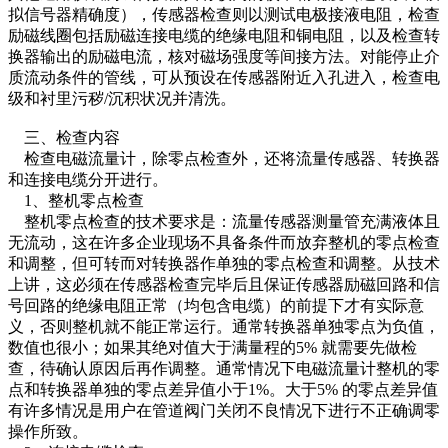
拟信号器精确度），传感器检查则以测试电极接液电阻，检查
励磁线圈包括励磁连接电缆的绝缘电阻和铜电阻，以及检查转
换器输出的励磁电流，核对磁场强度等间接方法。对能停止介
质流动条件的管线，可从预设在传感器附近入孔进入，检查电
级和衬里污秽/沉积状况并清洗。
三、检查内容
检查电磁流量计，除零点检查外，还将流量传感器、转换器
和连接电缆分开进行。
1、整机零点检查
整机零点检查的技术要求是：流量传感器测量管充满液体且
无流动，这在许多企业现场不具备条件而放弃整机的零点检查
和调整，但可转而对转换器作单独的零点检查和调整。从技术
上讲，这必须在传感器检查完毕后且保证传感器励磁回路和信
号回路的绝缘电阻正常（均包含电缆）的前提下才有实际意
义，否则整机就不能正常运行。通常转换器单独零点为负值，
数值也很小；如果其绝对值大于满量程的5% 就需要先做检
查，待确认原因后再作调整。通常情况下电磁流量计整机的零
点和转换器单独的零点差异值小于1%。大于5% 的零点差异值
有许多情况是用户在管道阀门关闭不良情况下进行不正确调零
操作所致。