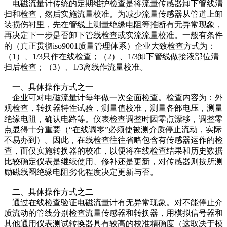
电磁流量计传统的定期维护检查是将流量传感器卸下管线清
扫和检查，然后实施流量校准。为减少流量传感器从管道上卸
装损伤衬里，先在管线上测量绝缘电阻等推断有无异常现象，
再决定下一步是否卸下管线检查或实流流量校准。一般有条件
的（真正贯彻iso9001质量管理体系）企业大致检查方式为：
（1）、1/3只作在线检查；（2）、1/3卸下管线做接液部位清
扫后检查；（3）、1/3离线作流量校准。
一、具体操作方式之一
企业可对电磁流量计每年做一次全面检查。检查内容为：外
观检查，转换器特性试验，测量值校准，测量各部电压，测量
绝缘电阻，确认电路等。仪表检查调整时因零点漂移，调整零
点显得十分重要（“在线调零”必须使被测介质停止流动，实际
不易办到）。因此，在线检查往往省略包含有传感器运作的检
查，而仅实施转换器的校准，以便将在线检查结果和历史数据
比较确定仪表是继续使用、修补还是更新，对传感器则按所测
励磁线圈绝缘电阻劣化程度决定更新与否。
二、具体操作方式之二
通过在线检查验证电磁流量计有无异常现象。对不能停止介
质流动的管线分别检查流量传感器和转换器，用模拟信号器和
其他通用仪表测试转换器具有较高的校准精确度（这取决于模