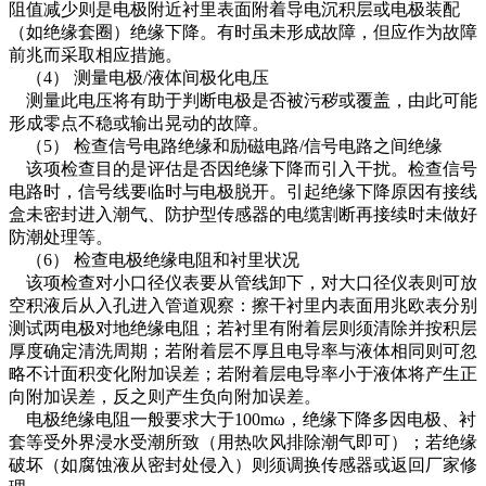
阻值减少则是电极附近衬里表面附着导电沉积层或电极装配
（如绝缘套圈）绝缘下降。有时虽未形成故障，但应作为故障
前兆而采取相应措施。
（4） 测量电极/液体间极化电压
测量此电压将有助于判断电极是否被污秽或覆盖，由此可能
形成零点不稳或输出晃动的故障。
（5） 检查信号电路绝缘和励磁电路/信号电路之间绝缘
该项检查目的是评估是否因绝缘下降而引入干扰。检查信号
电路时，信号线要临时与电极脱开。引起绝缘下降原因有接线
盒未密封进入潮气、防护型传感器的电缆割断再接续时未做好
防潮处理等。
（6） 检查电极绝缘电阻和衬里状况
该项检查对小口径仪表要从管线卸下，对大口径仪表则可放
空积液后从入孔进入管道观察：擦干衬里内表面用兆欧表分别
测试两电极对地绝缘电阻；若衬里有附着层则须清除并按积层
厚度确定清洗周期；若附着层不厚且电导率与液体相同则可忽
略不计面积变化附加误差；若附着层电导率小于液体将产生正
向附加误差，反之则产生负向附加误差。
电极绝缘电阻一般要求大于100mω，绝缘下降多因电极、衬
套等受外界浸水受潮所致（用热吹风排除潮气即可）；若绝缘
破坏（如腐蚀液从密封处侵入）则须调换传感器或返回厂家修