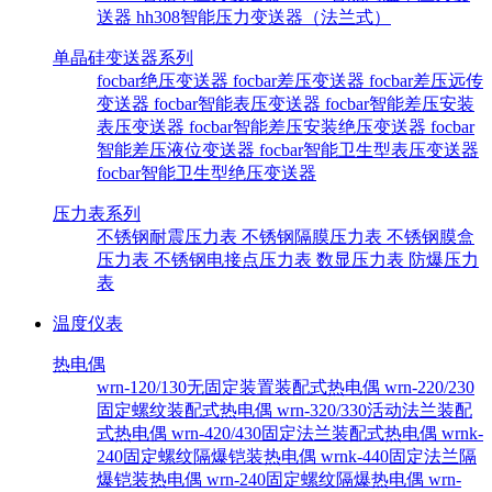
送器
hh308智能压力变送器（法兰式）
单晶硅变送器系列
focbar绝压变送器
focbar差压变送器
focbar差压远传
变送器
focbar智能表压变送器
focbar智能差压安装
表压变送器
focbar智能差压安装绝压变送器
focbar
智能差压液位变送器
focbar智能卫生型表压变送器
focbar智能卫生型绝压变送器
压力表系列
不锈钢耐震压力表
不锈钢隔膜压力表
不锈钢膜盒
压力表
不锈钢电接点压力表
数显压力表
防爆压力
表
温度仪表
热电偶
wrn-120/130无固定装置装配式热电偶
wrn-220/230
固定螺纹装配式热电偶
wrn-320/330活动法兰装配
式热电偶
wrn-420/430固定法兰装配式热电偶
wrnk-
240固定螺纹隔爆铠装热电偶
wrnk-440固定法兰隔
爆铠装热电偶
wrn-240固定螺纹隔爆热电偶
wrn-