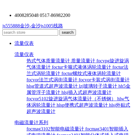
4008285048 0517-86982200
js555888金沙-金沙js1005线路
流量仪表
流量仪表
热式气体质量流量计
质量流量计
focvpg旋进旋涡
气体流量计
foctur卡箍式液体涡轮流量计
foctur法
兰式涡轮流量计
foctur螺纹式液体涡轮流量计
focvor法兰式涡街流量计
focvor卡装式涡街流量计
hlsg管道式超声波流量计
lzj玻璃转子流量计
hh5金
属管浮子流量计
hlsj插入式超声波流量计
focvor5102旋进旋涡气体流量计（不锈钢）
hlw气
体涡轮流量计
hlsp便携式超声波流量计
hlsj外贴式
超声波流量计
电磁流量计系列
focmag3102智能电磁流量计
focmag3401智能插入