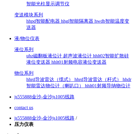
智能光柱显示调节仪
变送模块系列
hhpd智能配电器
hhgl智能隔离器
hwdb智能温度变
送器
液/物位仪表
液位系列
uhz磁翻板液位计
超声波液位计
hhlt02智能扩散硅
液位变送器
hhlt01射频电容液位变送器
物位系列
hhrd导波雷达（缆式）
hhrd导波雷达（杆式）
hhdr
智能雷达物位计（喇叭口）
hhlt01射频导纳物位计
js555888金沙-金沙js1005线路
contact us
js555888金沙-金沙js1005线路
/
压力仪表