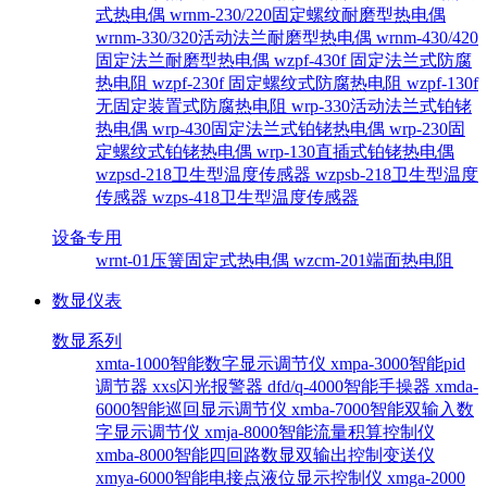
式热电偶
wrnm-230/220固定螺纹耐磨型热电偶
wrnm-330/320活动法兰耐磨型热电偶
wrnm-430/420
固定法兰耐磨型热电偶
wzpf-430f 固定法兰式防腐
热电阻
wzpf-230f 固定螺纹式防腐热电阻
wzpf-130f
无固定装置式防腐热电阻
wrp-330活动法兰式铂铑
热电偶
wrp-430固定法兰式铂铑热电偶
wrp-230固
定螺纹式铂铑热电偶
wrp-130直插式铂铑热电偶
wzpsd-218卫生型温度传感器
wzpsb-218卫生型温度
传感器
wzps-418卫生型温度传感器
设备专用
wrnt-01压簧固定式热电偶
wzcm-201端面热电阻
数显仪表
数显系列
xmta-1000智能数字显示调节仪
xmpa-3000智能pid
调节器
xxs闪光报警器
dfd/q-4000智能手操器
xmda-
6000智能巡回显示调节仪
xmba-7000智能双输入数
字显示调节仪
xmja-8000智能流量积算控制仪
xmba-8000智能四回路数显双输出控制变送仪
xmya-6000智能电接点液位显示控制仪
xmga-2000