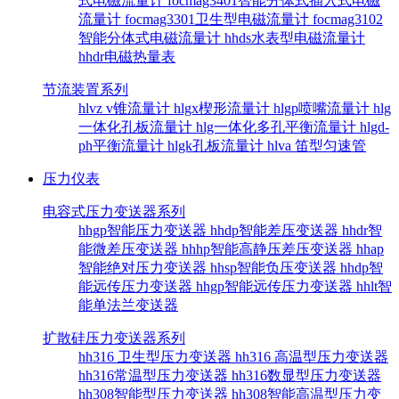
式电磁流量计
focmag3401智能分体式插入式电磁
流量计
focmag3301卫生型电磁流量计
focmag3102
智能分体式电磁流量计
hhds水表型电磁流量计
hhdr电磁热量表
节流装置系列
hlvz v锥流量计
hlgx楔形流量计
hlgp喷嘴流量计
hlg
一体化孔板流量计
hlg一体化多孔平衡流量计
hlgd-
ph平衡流量计
hlgk孔板流量计
hlva 笛型匀速管
压力仪表
电容式压力变送器系列
hhgp智能压力变送器
hhdp智能差压变送器
hhdr智
能微差压变送器
hhhp智能高静压差压变送器
hhap
智能绝对压力变送器
hhsp智能负压变送器
hhdp智
能远传压力变送器
hhgp智能远传压力变送器
hhlt智
能单法兰变送器
扩散硅压力变送器系列
hh316 卫生型压力变送器
hh316 高温型压力变送器
hh316常温型压力变送器
hh316数显型压力变送器
hh308智能型压力变送器
hh308智能高温型压力变