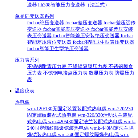
送器
hh308智能压力变送器（法兰式）
单晶硅变送器系列
focbar绝压变送器
focbar差压变送器
focbar差压远传
变送器
focbar智能表压变送器
focbar智能差压安装
表压变送器
focbar智能差压安装绝压变送器
focbar
智能差压液位变送器
focbar智能卫生型表压变送器
focbar智能卫生型绝压变送器
压力表系列
不锈钢耐震压力表
不锈钢隔膜压力表
不锈钢膜盒
压力表
不锈钢电接点压力表
数显压力表
防爆压力
表
温度仪表
热电偶
wrn-120/130无固定装置装配式热电偶
wrn-220/230
固定螺纹装配式热电偶
wrn-320/330活动法兰装配
式热电偶
wrn-420/430固定法兰装配式热电偶
wrnk-
240固定螺纹隔爆铠装热电偶
wrnk-440固定法兰隔
爆铠装热电偶
wrn-240固定螺纹隔爆热电偶
wrn-