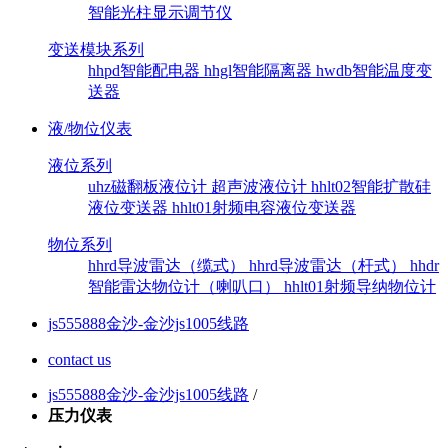
智能光柱显示调节仪
变送模块系列
hhpd智能配电器
hhgl智能隔离器
hwdb智能温度变
送器
液/物位仪表
液位系列
uhz磁翻板液位计
超声波液位计
hhlt02智能扩散硅
液位变送器
hhlt01射频电容液位变送器
物位系列
hhrd导波雷达（缆式）
hhrd导波雷达（杆式）
hhdr
智能雷达物位计（喇叭口）
hhlt01射频导纳物位计
js555888金沙-金沙js1005线路
contact us
js555888金沙-金沙js1005线路
/
压力仪表