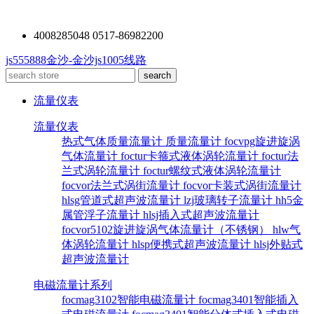
4008285048 0517-86982200
js555888金沙-金沙js1005线路
流量仪表
流量仪表
热式气体质量流量计
质量流量计
focvpg旋进旋涡
气体流量计
foctur卡箍式液体涡轮流量计
foctur法
兰式涡轮流量计
foctur螺纹式液体涡轮流量计
focvor法兰式涡街流量计
focvor卡装式涡街流量计
hlsg管道式超声波流量计
lzj玻璃转子流量计
hh5金
属管浮子流量计
hlsj插入式超声波流量计
focvor5102旋进旋涡气体流量计（不锈钢）
hlw气
体涡轮流量计
hlsp便携式超声波流量计
hlsj外贴式
超声波流量计
电磁流量计系列
focmag3102智能电磁流量计
focmag3401智能插入