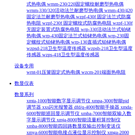
式热电偶
wrnm-230/220固定螺纹耐磨型热电偶
wrnm-330/320活动法兰耐磨型热电偶
wrnm-430/420
固定法兰耐磨型热电偶
wzpf-430f 固定法兰式防腐
热电阻
wzpf-230f 固定螺纹式防腐热电阻
wzpf-130f
无固定装置式防腐热电阻
wrp-330活动法兰式铂铑
热电偶
wrp-430固定法兰式铂铑热电偶
wrp-230固
定螺纹式铂铑热电偶
wrp-130直插式铂铑热电偶
wzpsd-218卫生型温度传感器
wzpsb-218卫生型温度
传感器
wzps-418卫生型温度传感器
设备专用
wrnt-01压簧固定式热电偶
wzcm-201端面热电阻
数显仪表
数显系列
xmta-1000智能数字显示调节仪
xmpa-3000智能pid
调节器
xxs闪光报警器
dfd/q-4000智能手操器
xmda-
6000智能巡回显示调节仪
xmba-7000智能双输入数
字显示调节仪
xmja-8000智能流量积算控制仪
xmba-8000智能四回路数显双输出控制变送仪
xmya-6000智能电接点液位显示控制仪
xmga-2000