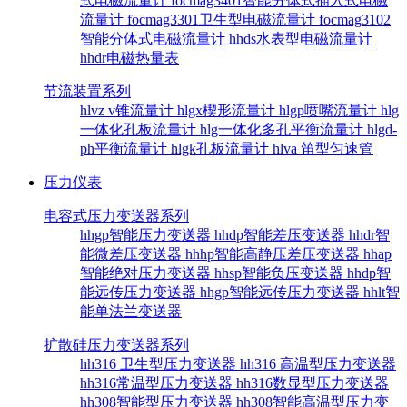
式电磁流量计
focmag3401智能分体式插入式电磁
流量计
focmag3301卫生型电磁流量计
focmag3102
智能分体式电磁流量计
hhds水表型电磁流量计
hhdr电磁热量表
节流装置系列
hlvz v锥流量计
hlgx楔形流量计
hlgp喷嘴流量计
hlg
一体化孔板流量计
hlg一体化多孔平衡流量计
hlgd-
ph平衡流量计
hlgk孔板流量计
hlva 笛型匀速管
压力仪表
电容式压力变送器系列
hhgp智能压力变送器
hhdp智能差压变送器
hhdr智
能微差压变送器
hhhp智能高静压差压变送器
hhap
智能绝对压力变送器
hhsp智能负压变送器
hhdp智
能远传压力变送器
hhgp智能远传压力变送器
hhlt智
能单法兰变送器
扩散硅压力变送器系列
hh316 卫生型压力变送器
hh316 高温型压力变送器
hh316常温型压力变送器
hh316数显型压力变送器
hh308智能型压力变送器
hh308智能高温型压力变