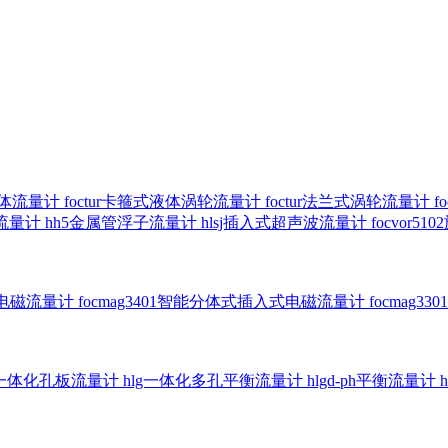
气体流量计
foctur卡箍式液体涡轮流量计
foctur法兰式涡轮流量计
f
子流量计
hh5金属管浮子流量计
hlsj插入式超声波流量计
focvor
入式电磁流量计
focmag3401智能分体式插入式电磁流量计
focmag
g一体化孔板流量计
hlg一体化多孔平衡流量计
hlgd-ph平衡流量计