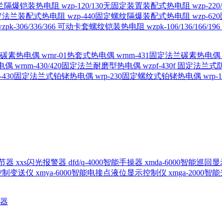
定法兰隔爆铠装热电阻
wzp-120/130无固定装置装配式热电阻
wzp-2
30固定法兰装配式热电阻
wzp-440固定螺纹隔爆装配式热电阻
wzp-
wzpk-306/336/366 可动卡套螺纹铠装热电阻
wzpk-106/136/16
螺纹碳素热电偶
wrnr-01热套式热电偶
wrnm-431固定法兰碳素热电
热电偶
wrnm-430/420固定法兰耐磨型热电偶
wzpf-430f 固定法
p-430固定法兰式铂铑热电偶
wrp-230固定螺纹式铂铑热电偶
wrp
d调节器
xxs闪光报警器
dfd/q-4000智能手操器
xmda-6000智能巡
出控制变送仪
xmya-6000智能电接点液位显示控制仪
xmga-2000
送器