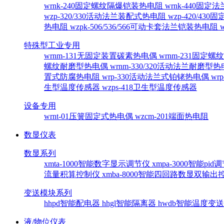
wrnk-240固定螺纹隔爆铠装热电阻
wrnk-440固
wzp-320/330活动法兰装配式热电阻
wzp-420/4
热电阻
wzpk-506/536/566可动卡套法兰铠装热电阻
特殊型工业专用
wrnm-131无固定装置碳素热电偶
wrnm-231固定
螺纹耐磨型热电偶
wrnm-330/320活动法兰耐磨型
置式防腐热电阻
wrp-330活动法兰式铂铑热电偶
wr
生型温度传感器
wzps-418卫生型温度传感器
设备专用
wrnt-01压簧固定式热电偶
wzcm-201端面热电阻
数显仪表
数显系列
xmta-1000智能数字显示调节仪
xmpa-3000智能pi
流量积算控制仪
xmba-8000智能四回路数显双输
变送模块系列
hhpd智能配电器
hhgl智能隔离器
hwdb智能温度变
液/物位仪表