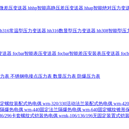
智能微差压变送器
hhhp智能高静压差压变送器
hhap智能绝对压力变
hh316常温型压力变送器
hh316数显型压力变送器
hh308智能型
传变送器
focbar智能表压变送器
focbar智能差压安装表压变送器
fo
压力表
不锈钢电接点压力表
数显压力表
防爆压力表
230固定螺纹装配式热电偶
wrn-320/330活动法兰装配式热电偶
wrn-
螺纹隔爆热电偶
wrn-440固定法兰隔爆热电偶
wrn-640固定螺纹锥
6/236/296卡套螺纹式铠装热电偶
wrnk-106/136/196无固定装置式