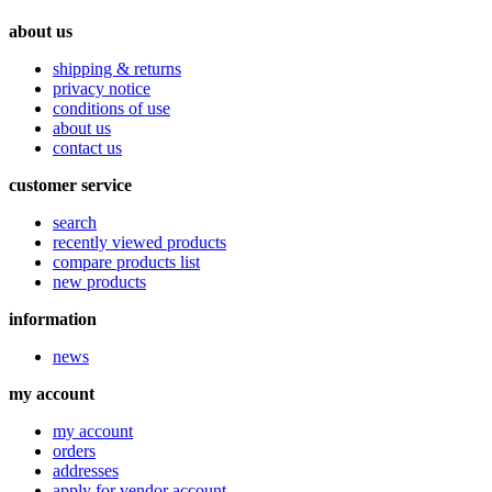
about us
shipping & returns
privacy notice
conditions of use
about us
contact us
customer service
search
recently viewed products
compare products list
new products
information
news
my account
my account
orders
addresses
apply for vendor account