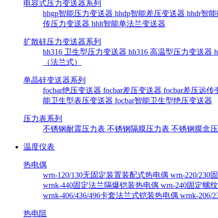
电容式压力变送器系列
hhgp智能压力变送器
hhdp智能差压变送器
hhdr
传压力变送器
hhlt智能单法兰变送器
扩散硅压力变送器系列
hh316 卫生型压力变送器
hh316 高温型压力变送器
（法兰式）
单晶硅变送器系列
focbar绝压变送器
focbar差压变送器
focbar差压远
能卫生型表压变送器
focbar智能卫生型绝压变送器
压力表系列
不锈钢耐震压力表
不锈钢隔膜压力表
不锈钢膜盒
温度仪表
热电偶
wrn-120/130无固定装置装配式热电偶
wrn-220/
wrnk-440固定法兰隔爆铠装热电偶
wrn-240固定
wrnk-406/436/496卡套法兰式铠装热电偶
wrnk-20
热电阻