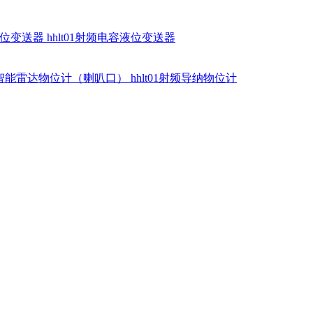
硅液位变送器
hhlt01射频电容液位变送器
dr智能雷达物位计（喇叭口）
hhlt01射频导纳物位计