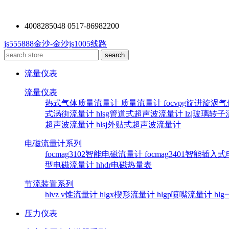
4008285048 0517-86982200
js555888金沙-金沙js1005线路
流量仪表
流量仪表
热式气体质量流量计
质量流量计
focvpg旋进旋涡
式涡街流量计
hlsg管道式超声波流量计
lzj玻璃转
超声波流量计
hlsj外贴式超声波流量计
电磁流量计系列
focmag3102智能电磁流量计
focmag3401智能插
型电磁流量计
hhdr电磁热量表
节流装置系列
hlvz v锥流量计
hlgx楔形流量计
hlgp喷嘴流量计
hl
压力仪表