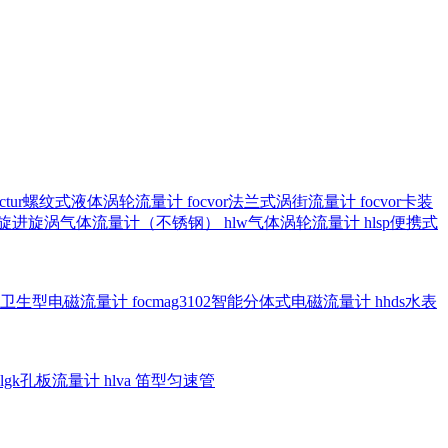
octur螺纹式液体涡轮流量计
focvor法兰式涡街流量计
focvor卡装
5102旋进旋涡气体流量计（不锈钢）
hlw气体涡轮流量计
hlsp便携式
3301卫生型电磁流量计
focmag3102智能分体式电磁流量计
hhds水表
hlgk孔板流量计
hlva 笛型匀速管