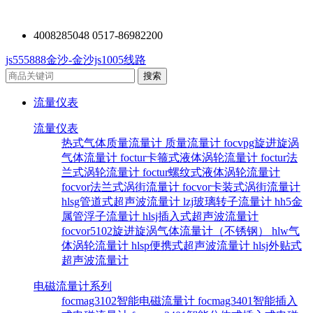
4008285048 0517-86982200
js555888金沙-金沙js1005线路
流量仪表
流量仪表
热式气体质量流量计
质量流量计
focvpg旋进旋涡
气体流量计
foctur卡箍式液体涡轮流量计
foctur法
兰式涡轮流量计
foctur螺纹式液体涡轮流量计
focvor法兰式涡街流量计
focvor卡装式涡街流量计
hlsg管道式超声波流量计
lzj玻璃转子流量计
hh5金
属管浮子流量计
hlsj插入式超声波流量计
focvor5102旋进旋涡气体流量计（不锈钢）
hlw气
体涡轮流量计
hlsp便携式超声波流量计
hlsj外贴式
超声波流量计
电磁流量计系列
focmag3102智能电磁流量计
focmag3401智能插入