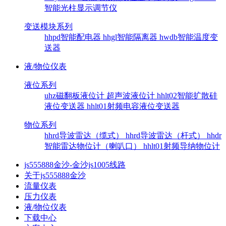
智能光柱显示调节仪
变送模块系列
hhpd智能配电器
hhgl智能隔离器
hwdb智能温度变
送器
液/物位仪表
液位系列
uhz磁翻板液位计
超声波液位计
hhlt02智能扩散硅
液位变送器
hhlt01射频电容液位变送器
物位系列
hhrd导波雷达（缆式）
hhrd导波雷达（杆式）
hhdr
智能雷达物位计（喇叭口）
hhlt01射频导纳物位计
js555888金沙-金沙js1005线路
关于js555888金沙
流量仪表
压力仪表
液/物位仪表
下载中心