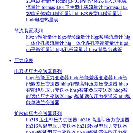
式电磁流量计
focmag3401智能分体式插入式电磁
流量计
focmag3301卫生型电磁流量计
focmag3102
智能分体式电磁流量计
hhds水表型电磁流量计
hhdr电磁热量表
节流装置系列
hlvz v锥流量计
hlgx楔形流量计
hlgp喷嘴流量计
hlg
一体化孔板流量计
hlg一体化多孔平衡流量计
hlgd-
ph平衡流量计
hlgk孔板流量计
hlva 笛型匀速管
压力仪表
电容式压力变送器系列
hhgp智能压力变送器
hhdp智能差压变送器
hhdr智
能微差压变送器
hhhp智能高静压差压变送器
hhap
智能绝对压力变送器
hhsp智能负压变送器
hhdp智
能远传压力变送器
hhgp智能远传压力变送器
hhlt智
能单法兰变送器
扩散硅压力变送器系列
hh316 卫生型压力变送器
hh316 高温型压力变送器
hh316常温型压力变送器
hh316数显型压力变送器
hh308智能型压力变送器
hh308智能高温型压力变