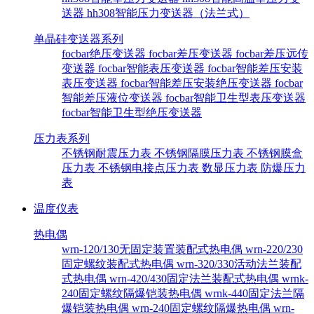
送器
hh308智能压力变送器（法兰式）
单晶硅变送器系列
focbar绝压变送器
focbar差压变送器
focbar差压远传
变送器
focbar智能表压变送器
focbar智能差压安装
表压变送器
focbar智能差压安装绝压变送器
focbar
智能差压液位变送器
focbar智能卫生型表压变送器
focbar智能卫生型绝压变送器
压力表系列
不锈钢耐震压力表
不锈钢隔膜压力表
不锈钢膜盒
压力表
不锈钢电接点压力表
数显压力表
防爆压力
表
温度仪表
热电偶
wrn-120/130无固定装置装配式热电偶
wrn-220/230
固定螺纹装配式热电偶
wrn-320/330活动法兰装配
式热电偶
wrn-420/430固定法兰装配式热电偶
wrnk-
240固定螺纹隔爆铠装热电偶
wrnk-440固定法兰隔
爆铠装热电偶
wrn-240固定螺纹隔爆热电偶
wrn-