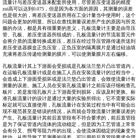
流量计与差压变送器来配套所使用，尽管差压变送器的精度
zui高可以达到0.075，但是因为各方面的原因，其测量的误差
也是很大的，将差压变送器所用在工业计量当中使用时，这个
问题会更加的明显。所以在查找测量误差所产生的原因与所克
服的办法，都是具有很重要的意义，孔板流量计主要是由导压
管、孔板、差压变送器所组成的，孔板流量计的节流装置元件
会将介质的流量转换成差压，差压在经过导压管路传递所送到
差压变送器膜盒正负压室，正负压室的隔离膜片是通过硅油填
充液将差压传递给测量的膜片，可以使测量膜片左右偏移。
孔板流量计其上下游面会受损或是孔板法兰垫片凸出管道内，
在运输孔板流量计或是在施工人员在安装流量计的过程当中，
会造成上下游面受损坏或是法兰垫凸出管道，会致使流量计有
测量的误差。施工人员在安装孔板流量计之前应该仔细检查孔
板片，若是发现孔板片上下游面受到损坏，应该及时更换。标
准孔板流量计的设计是通过大量的实验所得出，它不需要实际
标定就可以直接使用，孔板流量计在安装过程当中有可能会出
现不规范甚至是错误的情况，从而就会导致流量计测量误差的
产生。孔板流量计其前后直管段有不符合要求的，前后直管段
是为了保证管道内流体的流动稳定，但是因为工艺管道上常常
会有分叉、拐弯等阻力件的出现，会使流体因稳定的现象变为
扰动，从而导致了其测量的误差。可以用前后直管段要求合理