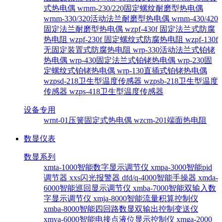
式热电偶
wrnm-230/220固定螺纹耐磨型热电偶
wrnm-330/320活动法兰耐磨型热电偶
wrnm-430/420
固定法兰耐磨型热电偶
wzpf-430f 固定法兰式防腐
热电阻
wzpf-230f 固定螺纹式防腐热电阻
wzpf-130f
无固定装置式防腐热电阻
wrp-330活动法兰式铂铑
热电偶
wrp-430固定法兰式铂铑热电偶
wrp-230固
定螺纹式铂铑热电偶
wrp-130直插式铂铑热电偶
wzpsd-218卫生型温度传感器
wzpsb-218卫生型温度
传感器
wzps-418卫生型温度传感器
设备专用
wrnt-01压簧固定式热电偶
wzcm-201端面热电阻
数显仪表
数显系列
xmta-1000智能数字显示调节仪
xmpa-3000智能pid
调节器
xxs闪光报警器
dfd/q-4000智能手操器
xmda-
6000智能巡回显示调节仪
xmba-7000智能双输入数
字显示调节仪
xmja-8000智能流量积算控制仪
xmba-8000智能四回路数显双输出控制变送仪
xmya-6000智能电接点液位显示控制仪
xmga-2000