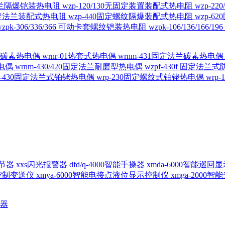
定法兰隔爆铠装热电阻
wzp-120/130无固定装置装配式热电阻
wzp-2
30固定法兰装配式热电阻
wzp-440固定螺纹隔爆装配式热电阻
wzp-
wzpk-306/336/366 可动卡套螺纹铠装热电阻
wzpk-106/136/16
螺纹碳素热电偶
wrnr-01热套式热电偶
wrnm-431固定法兰碳素热电
热电偶
wrnm-430/420固定法兰耐磨型热电偶
wzpf-430f 固定法
p-430固定法兰式铂铑热电偶
wrp-230固定螺纹式铂铑热电偶
wrp
d调节器
xxs闪光报警器
dfd/q-4000智能手操器
xmda-6000智能巡
出控制变送仪
xmya-6000智能电接点液位显示控制仪
xmga-2000
送器