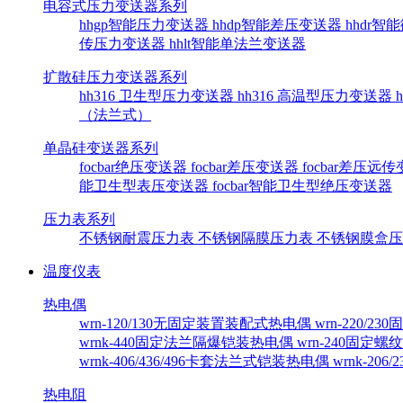
电容式压力变送器系列
hhgp智能压力变送器
hhdp智能差压变送器
hhdr
传压力变送器
hhlt智能单法兰变送器
扩散硅压力变送器系列
hh316 卫生型压力变送器
hh316 高温型压力变送器
（法兰式）
单晶硅变送器系列
focbar绝压变送器
focbar差压变送器
focbar差压远
能卫生型表压变送器
focbar智能卫生型绝压变送器
压力表系列
不锈钢耐震压力表
不锈钢隔膜压力表
不锈钢膜盒
温度仪表
热电偶
wrn-120/130无固定装置装配式热电偶
wrn-220/
wrnk-440固定法兰隔爆铠装热电偶
wrn-240固定
wrnk-406/436/496卡套法兰式铠装热电偶
wrnk-20
热电阻