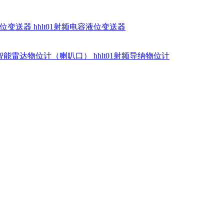
硅液位变送器
hhlt01射频电容液位变送器
dr智能雷达物位计（喇叭口）
hhlt01射频导纳物位计