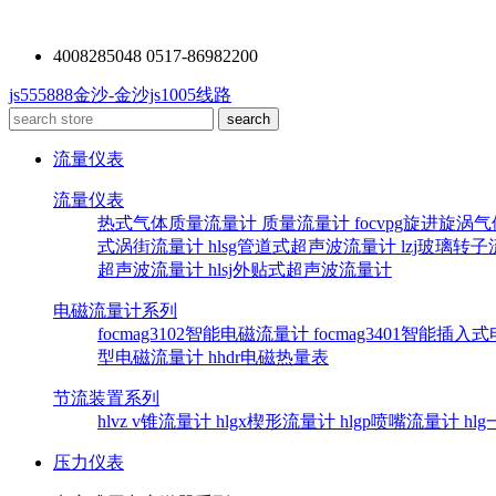
4008285048 0517-86982200
js555888金沙-金沙js1005线路
流量仪表
流量仪表
热式气体质量流量计
质量流量计
focvpg旋进旋涡
式涡街流量计
hlsg管道式超声波流量计
lzj玻璃转
超声波流量计
hlsj外贴式超声波流量计
电磁流量计系列
focmag3102智能电磁流量计
focmag3401智能插
型电磁流量计
hhdr电磁热量表
节流装置系列
hlvz v锥流量计
hlgx楔形流量计
hlgp喷嘴流量计
hl
压力仪表