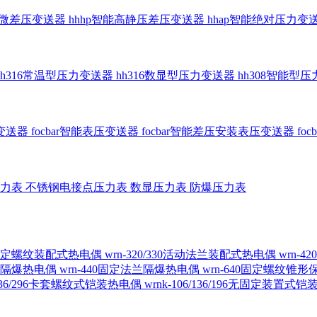
智能微差压变送器
hhhp智能高静压差压变送器
hhap智能绝对压力变
hh316常温型压力变送器
hh316数显型压力变送器
hh308智能型
传变送器
focbar智能表压变送器
focbar智能差压安装表压变送器
fo
压力表
不锈钢电接点压力表
数显压力表
防爆压力表
230固定螺纹装配式热电偶
wrn-320/330活动法兰装配式热电偶
wrn-
螺纹隔爆热电偶
wrn-440固定法兰隔爆热电偶
wrn-640固定螺纹锥
6/236/296卡套螺纹式铠装热电偶
wrnk-106/136/196无固定装置式