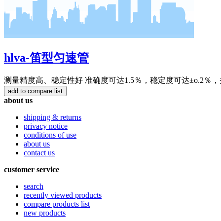
hlva-笛型匀速管
测量精度高、稳定性好 准确度可达1.5％，稳定度可达±o.2
about us
shipping & returns
privacy notice
conditions of use
about us
contact us
customer service
search
recently viewed products
compare products list
new products