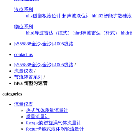
液位系列
uhz磁翻板液位计
超声波液位计
hhlt02智能扩散
物位系列
hhrd导波雷达（缆式）
hhrd导波雷达（杆式）
hh
js555888金沙-金沙js1005线路
contact us
js555888金沙-金沙js1005线路
/
流量仪表
/
节流装置系列
/
hlva 笛型匀速管
categories
流量仪表
热式气体质量流量计
质量流量计
focvpg旋进旋涡气体流量计
foctur卡箍式液体涡轮流量计