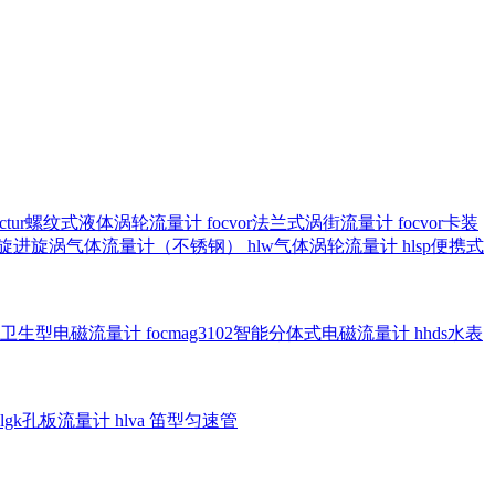
octur螺纹式液体涡轮流量计
focvor法兰式涡街流量计
focvor卡装
5102旋进旋涡气体流量计（不锈钢）
hlw气体涡轮流量计
hlsp便携式
3301卫生型电磁流量计
focmag3102智能分体式电磁流量计
hhds水表
hlgk孔板流量计
hlva 笛型匀速管