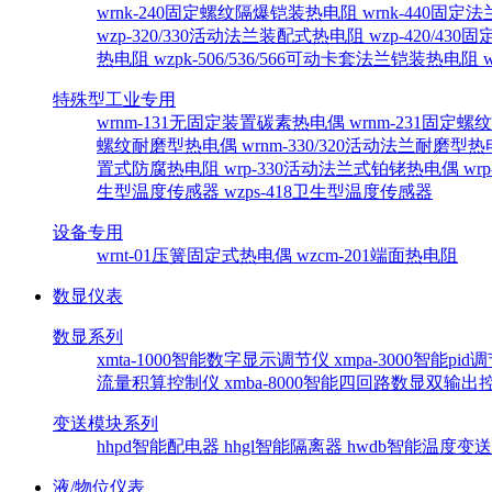
wrnk-240固定螺纹隔爆铠装热电阻
wrnk-440固
wzp-320/330活动法兰装配式热电阻
wzp-420/4
热电阻
wzpk-506/536/566可动卡套法兰铠装热电阻
特殊型工业专用
wrnm-131无固定装置碳素热电偶
wrnm-231固定
螺纹耐磨型热电偶
wrnm-330/320活动法兰耐磨型
置式防腐热电阻
wrp-330活动法兰式铂铑热电偶
wr
生型温度传感器
wzps-418卫生型温度传感器
设备专用
wrnt-01压簧固定式热电偶
wzcm-201端面热电阻
数显仪表
数显系列
xmta-1000智能数字显示调节仪
xmpa-3000智能pi
流量积算控制仪
xmba-8000智能四回路数显双输
变送模块系列
hhpd智能配电器
hhgl智能隔离器
hwdb智能温度变
液/物位仪表