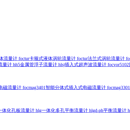
气体流量计
foctur卡箍式液体涡轮流量计
foctur法兰式涡轮流量计
f
子流量计
hh5金属管浮子流量计
hlsj插入式超声波流量计
focvor
入式电磁流量计
focmag3401智能分体式插入式电磁流量计
focmag
g一体化孔板流量计
hlg一体化多孔平衡流量计
hlgd-ph平衡流量计