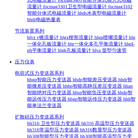
式电磁流量计
focmag3401智能分体式插入式电磁
流量计
focmag3301卫生型电磁流量计
focmag3102
智能分体式电磁流量计
hhds水表型电磁流量计
hhdr电磁热量表
节流装置系列
hlvz v锥流量计
hlgx楔形流量计
hlgp喷嘴流量计
hlg
一体化孔板流量计
hlg一体化多孔平衡流量计
hlgd-
ph平衡流量计
hlgk孔板流量计
hlva 笛型匀速管
压力仪表
电容式压力变送器系列
hhgp智能压力变送器
hhdp智能差压变送器
hhdr智
能微差压变送器
hhhp智能高静压差压变送器
hhap
智能绝对压力变送器
hhsp智能负压变送器
hhdp智
能远传压力变送器
hhgp智能远传压力变送器
hhlt智
能单法兰变送器
扩散硅压力变送器系列
hh316 卫生型压力变送器
hh316 高温型压力变送器
hh316常温型压力变送器
hh316数显型压力变送器
hh308智能型压力变送器
hh308智能高温型压力变