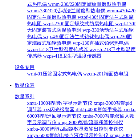
式热电偶
wrnm-230/220固定螺纹耐磨型热电偶
wrnm-330/320活动法兰耐磨型热电偶
wrnm-430/420
固定法兰耐磨型热电偶
wzpf-430f 固定法兰式防腐
热电阻
wzpf-230f 固定螺纹式防腐热电阻
wzpf-130f
无固定装置式防腐热电阻
wrp-330活动法兰式铂铑
热电偶
wrp-430固定法兰式铂铑热电偶
wrp-230固
定螺纹式铂铑热电偶
wrp-130直插式铂铑热电偶
wzpsd-218卫生型温度传感器
wzpsb-218卫生型温度
传感器
wzps-418卫生型温度传感器
设备专用
wrnt-01压簧固定式热电偶
wzcm-201端面热电阻
数显仪表
数显系列
xmta-1000智能数字显示调节仪
xmpa-3000智能pid
调节器
xxs闪光报警器
dfd/q-4000智能手操器
xmda-
6000智能巡回显示调节仪
xmba-7000智能双输入数
字显示调节仪
xmja-8000智能流量积算控制仪
xmba-8000智能四回路数显双输出控制变送仪
xmya-6000智能电接点液位显示控制仪
xmga-2000