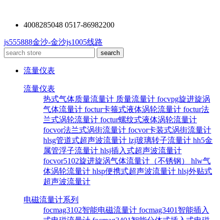
4008285048 0517-86982200
js555888金沙-金沙js1005线路
流量仪表
流量仪表
热式气体质量流量计
质量流量计
focvpg旋进旋涡
气体流量计
foctur卡箍式液体涡轮流量计
foctur法
兰式涡轮流量计
foctur螺纹式液体涡轮流量计
focvor法兰式涡街流量计
focvor卡装式涡街流量计
hlsg管道式超声波流量计
lzj玻璃转子流量计
hh5金
属管浮子流量计
hlsj插入式超声波流量计
focvor5102旋进旋涡气体流量计（不锈钢）
hlw气
体涡轮流量计
hlsp便携式超声波流量计
hlsj外贴式
超声波流量计
电磁流量计系列
focmag3102智能电磁流量计
focmag3401智能插入