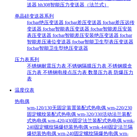
送器
hh308智能压力变送器（法兰式）
单晶硅变送器系列
focbar绝压变送器
focbar差压变送器
focbar差压远传
变送器
focbar智能表压变送器
focbar智能差压安装
表压变送器
focbar智能差压安装绝压变送器
focbar
智能差压液位变送器
focbar智能卫生型表压变送器
focbar智能卫生型绝压变送器
压力表系列
不锈钢耐震压力表
不锈钢隔膜压力表
不锈钢膜盒
压力表
不锈钢电接点压力表
数显压力表
防爆压力
表
温度仪表
热电偶
wrn-120/130无固定装置装配式热电偶
wrn-220/230
固定螺纹装配式热电偶
wrn-320/330活动法兰装配
式热电偶
wrn-420/430固定法兰装配式热电偶
wrnk-
240固定螺纹隔爆铠装热电偶
wrnk-440固定法兰隔
爆铠装热电偶
wrn-240固定螺纹隔爆热电偶
wrn-