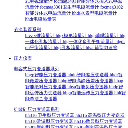
式电磁流量计
focmag3401智能分体式插入式电磁
流量计
focmag3301卫生型电磁流量计
focmag3102
智能分体式电磁流量计
hhds水表型电磁流量计
hhdr电磁热量表
节流装置系列
hlvz v锥流量计
hlgx楔形流量计
hlgp喷嘴流量计
hlg
一体化孔板流量计
hlg一体化多孔平衡流量计
hlgd-
ph平衡流量计
hlgk孔板流量计
hlva 笛型匀速管
压力仪表
电容式压力变送器系列
hhgp智能压力变送器
hhdp智能差压变送器
hhdr智
能微差压变送器
hhhp智能高静压差压变送器
hhap
智能绝对压力变送器
hhsp智能负压变送器
hhdp智
能远传压力变送器
hhgp智能远传压力变送器
hhlt智
能单法兰变送器
扩散硅压力变送器系列
hh316 卫生型压力变送器
hh316 高温型压力变送器
hh316常温型压力变送器
hh316数显型压力变送器
hh308智能型压力变送器
hh308智能高温型压力变