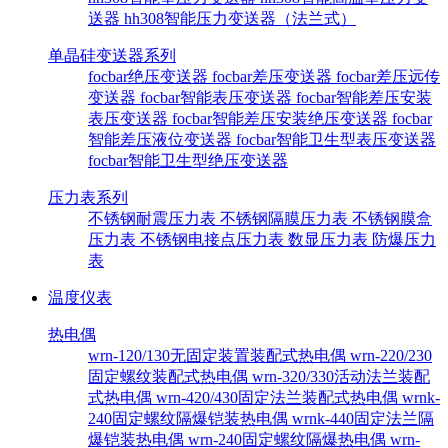
送器
hh308智能压力变送器（法兰式）
单晶硅变送器系列
focbar绝压变送器
focbar差压变送器
focbar差压远传
变送器
focbar智能表压变送器
focbar智能差压安装
表压变送器
focbar智能差压安装绝压变送器
focbar
智能差压液位变送器
focbar智能卫生型表压变送器
focbar智能卫生型绝压变送器
压力表系列
不锈钢耐震压力表
不锈钢隔膜压力表
不锈钢膜盒
压力表
不锈钢电接点压力表
数显压力表
防爆压力
表
温度仪表
热电偶
wrn-120/130无固定装置装配式热电偶
wrn-220/230
固定螺纹装配式热电偶
wrn-320/330活动法兰装配
式热电偶
wrn-420/430固定法兰装配式热电偶
wrnk-
240固定螺纹隔爆铠装热电偶
wrnk-440固定法兰隔
爆铠装热电偶
wrn-240固定螺纹隔爆热电偶
wrn-