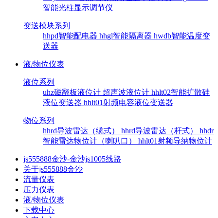
智能光柱显示调节仪
变送模块系列
hhpd智能配电器
hhgl智能隔离器
hwdb智能温度变
送器
液/物位仪表
液位系列
uhz磁翻板液位计
超声波液位计
hhlt02智能扩散硅
液位变送器
hhlt01射频电容液位变送器
物位系列
hhrd导波雷达（缆式）
hhrd导波雷达（杆式）
hhdr
智能雷达物位计（喇叭口）
hhlt01射频导纳物位计
js555888金沙-金沙js1005线路
关于js555888金沙
流量仪表
压力仪表
液/物位仪表
下载中心