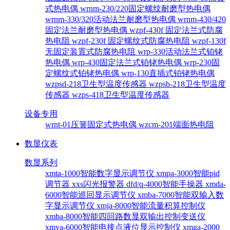
式热电偶
wrnm-230/220固定螺纹耐磨型热电偶
wrnm-330/320活动法兰耐磨型热电偶
wrnm-430/420
固定法兰耐磨型热电偶
wzpf-430f 固定法兰式防腐
热电阻
wzpf-230f 固定螺纹式防腐热电阻
wzpf-130f
无固定装置式防腐热电阻
wrp-330活动法兰式铂铑
热电偶
wrp-430固定法兰式铂铑热电偶
wrp-230固
定螺纹式铂铑热电偶
wrp-130直插式铂铑热电偶
wzpsd-218卫生型温度传感器
wzpsb-218卫生型温度
传感器
wzps-418卫生型温度传感器
设备专用
wrnt-01压簧固定式热电偶
wzcm-201端面热电阻
数显仪表
数显系列
xmta-1000智能数字显示调节仪
xmpa-3000智能pid
调节器
xxs闪光报警器
dfd/q-4000智能手操器
xmda-
6000智能巡回显示调节仪
xmba-7000智能双输入数
字显示调节仪
xmja-8000智能流量积算控制仪
xmba-8000智能四回路数显双输出控制变送仪
xmya-6000智能电接点液位显示控制仪
xmga-2000