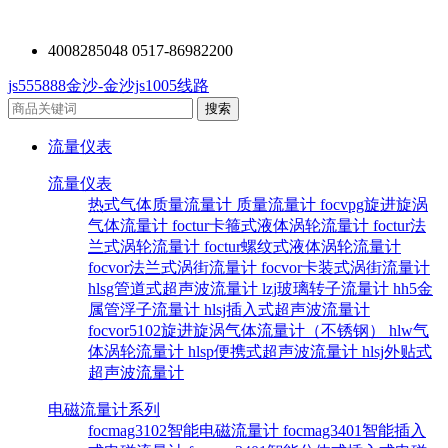
4008285048 0517-86982200
js555888金沙-金沙js1005线路
流量仪表
流量仪表
热式气体质量流量计
质量流量计
focvpg旋进旋涡
气体流量计
foctur卡箍式液体涡轮流量计
foctur法
兰式涡轮流量计
foctur螺纹式液体涡轮流量计
focvor法兰式涡街流量计
focvor卡装式涡街流量计
hlsg管道式超声波流量计
lzj玻璃转子流量计
hh5金
属管浮子流量计
hlsj插入式超声波流量计
focvor5102旋进旋涡气体流量计（不锈钢）
hlw气
体涡轮流量计
hlsp便携式超声波流量计
hlsj外贴式
超声波流量计
电磁流量计系列
focmag3102智能电磁流量计
focmag3401智能插入