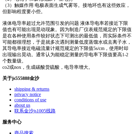
（3）触媒作用 电极表面生成气雾等。接地环也有这些效应，
但影响程度要小些。
液体电导率超过允许范围引发的问题 液体导电率若接近下限
值也有可能出现晃动现象。因为制造厂仪表规范规定的下限值
是在各种使用条件较好状态下可测出的最低值，而实际条件不
可能都很理想，于是就多次遇到测量低度蒸馏水或去离子水，
其导电率接近电磁流量计规范规定的下限值5s/cm，使用时却
出现输出晃动。通常认为能稳定测量的导电率下限值要高1-2
个数量级。
co2或nox，生成碳酸货硫酸，电导率增大。
关于js555888金沙
shipping & returns
privacy notice
conditions of use
about us
联系金沙js1005线路
服务中心
商品搜索