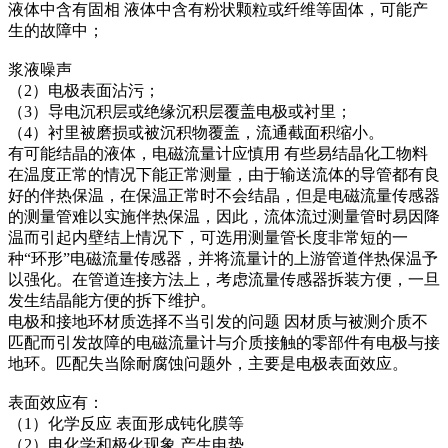
液体中含有固相 液体中含有粉状颗粒或纤维等固体，可能产
生的故障中；
浆液噪声
（2）电极表面沾污；
（3）导电沉积层或绝缘沉积层覆盖电极或衬里；
（4）衬里被磨损或被沉积物覆盖，流通截面积缩小。
有可能结晶的液体，电磁流量计应慎用 有些易结晶化工物料
在温度正常的情况下能正常测量，由于输送流体的导管都有良
好的伴热保温，在保温正常时不会结晶，但是电磁流量传感器
的测量管难以实施伴热保温，因此，流体流过测量管时易因降
温而引起内壁结上情况下，可选用测量管长度非常短的一
种“环形”电磁流量传感器，并将流量计的上游管道伴热保温予
以强化。在管道连接方法上，考虑流量传感器拆装方便，一旦
发生结晶能方便的拆下维护。
电极和接地环材质选择不当引发的问题 因材质与被测介质不
匹配而引发故障的电磁流量计与介质接触的零部件有电极与接
地环。匹配失当除耐腐蚀问题外，主要是电极表面效应。
表面效应有：
（1）化学反应 表面形成钝化膜等
（2）电化学和极化现象 产生电势