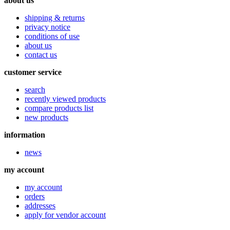
about us
shipping & returns
privacy notice
conditions of use
about us
contact us
customer service
search
recently viewed products
compare products list
new products
information
news
my account
my account
orders
addresses
apply for vendor account