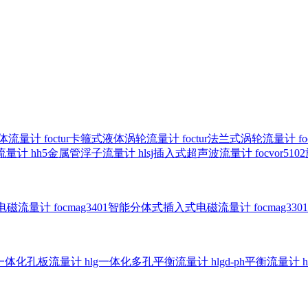
气体流量计
foctur卡箍式液体涡轮流量计
foctur法兰式涡轮流量计
f
子流量计
hh5金属管浮子流量计
hlsj插入式超声波流量计
focvor
入式电磁流量计
focmag3401智能分体式插入式电磁流量计
focmag
g一体化孔板流量计
hlg一体化多孔平衡流量计
hlgd-ph平衡流量计