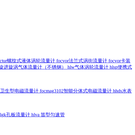
octur螺纹式液体涡轮流量计
focvor法兰式涡街流量计
focvor卡装
5102旋进旋涡气体流量计（不锈钢）
hlw气体涡轮流量计
hlsp便携式
3301卫生型电磁流量计
focmag3102智能分体式电磁流量计
hhds水表
hlgk孔板流量计
hlva 笛型匀速管