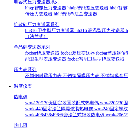
电容式压力变送器系列
hhgp智能压力变送器
hhdp智能差压变送器
hhdr
传压力变送器
hhlt智能单法兰变送器
扩散硅压力变送器系列
hh316 卫生型压力变送器
hh316 高温型压力变送器
（法兰式）
单晶硅变送器系列
focbar绝压变送器
focbar差压变送器
focbar差压远
能卫生型表压变送器
focbar智能卫生型绝压变送器
压力表系列
不锈钢耐震压力表
不锈钢隔膜压力表
不锈钢膜盒
温度仪表
热电偶
wrn-120/130无固定装置装配式热电偶
wrn-220/
wrnk-440固定法兰隔爆铠装热电偶
wrn-240固定
wrnk-406/436/496卡套法兰式铠装热电偶
wrnk-20
热电阻