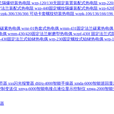
定法兰隔爆铠装热电阻
wzp-120/130无固定装置装配式热电阻
wzp-2
30固定法兰装配式热电阻
wzp-440固定螺纹隔爆装配式热电阻
wzp-
wzpk-306/336/366 可动卡套螺纹铠装热电阻
wzpk-106/136/16
螺纹碳素热电偶
wrnr-01热套式热电偶
wrnm-431固定法兰碳素热电
热电偶
wrnm-430/420固定法兰耐磨型热电偶
wzpf-430f 固定法
p-430固定法兰式铂铑热电偶
wrp-230固定螺纹式铂铑热电偶
wrp
d调节器
xxs闪光报警器
dfd/q-4000智能手操器
xmda-6000智能巡
出控制变送仪
xmya-6000智能电接点液位显示控制仪
xmga-2000
送器