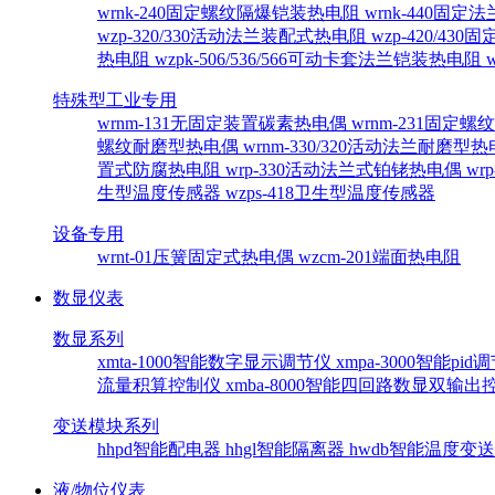
wrnk-240固定螺纹隔爆铠装热电阻
wrnk-440固
wzp-320/330活动法兰装配式热电阻
wzp-420/4
热电阻
wzpk-506/536/566可动卡套法兰铠装热电阻
特殊型工业专用
wrnm-131无固定装置碳素热电偶
wrnm-231固定
螺纹耐磨型热电偶
wrnm-330/320活动法兰耐磨型
置式防腐热电阻
wrp-330活动法兰式铂铑热电偶
wr
生型温度传感器
wzps-418卫生型温度传感器
设备专用
wrnt-01压簧固定式热电偶
wzcm-201端面热电阻
数显仪表
数显系列
xmta-1000智能数字显示调节仪
xmpa-3000智能pi
流量积算控制仪
xmba-8000智能四回路数显双输
变送模块系列
hhpd智能配电器
hhgl智能隔离器
hwdb智能温度变
液/物位仪表