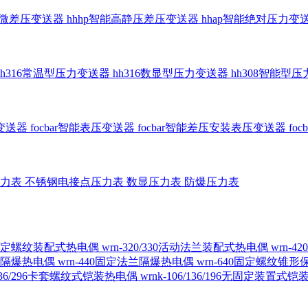
智能微差压变送器
hhhp智能高静压差压变送器
hhap智能绝对压力变
hh316常温型压力变送器
hh316数显型压力变送器
hh308智能型
传变送器
focbar智能表压变送器
focbar智能差压安装表压变送器
fo
压力表
不锈钢电接点压力表
数显压力表
防爆压力表
230固定螺纹装配式热电偶
wrn-320/330活动法兰装配式热电偶
wrn-
螺纹隔爆热电偶
wrn-440固定法兰隔爆热电偶
wrn-640固定螺纹锥
6/236/296卡套螺纹式铠装热电偶
wrnk-106/136/196无固定装置式