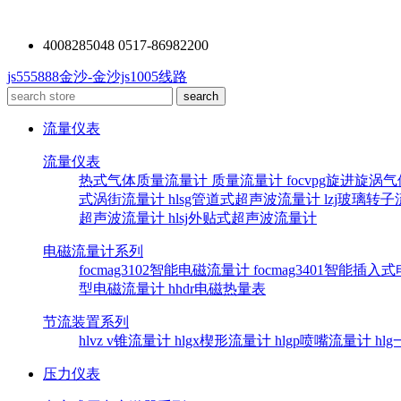
4008285048 0517-86982200
js555888金沙-金沙js1005线路
流量仪表
流量仪表
热式气体质量流量计
质量流量计
focvpg旋进旋涡
式涡街流量计
hlsg管道式超声波流量计
lzj玻璃转
超声波流量计
hlsj外贴式超声波流量计
电磁流量计系列
focmag3102智能电磁流量计
focmag3401智能插
型电磁流量计
hhdr电磁热量表
节流装置系列
hlvz v锥流量计
hlgx楔形流量计
hlgp喷嘴流量计
hl
压力仪表