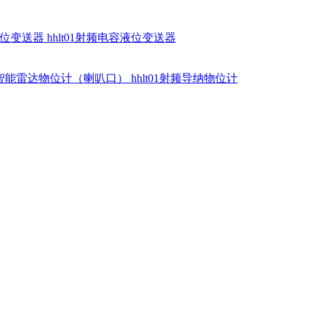
硅液位变送器
hhlt01射频电容液位变送器
dr智能雷达物位计（喇叭口）
hhlt01射频导纳物位计