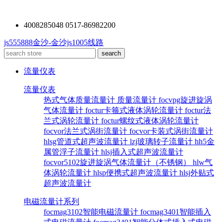
4008285048 0517-86982200
js555888金沙-金沙js1005线路
流量仪表
流量仪表
热式气体质量流量计
质量流量计
focvpg旋进旋涡
气体流量计
foctur卡箍式液体涡轮流量计
foctur法
兰式涡轮流量计
foctur螺纹式液体涡轮流量计
focvor法兰式涡街流量计
focvor卡装式涡街流量计
hlsg管道式超声波流量计
lzj玻璃转子流量计
hh5金
属管浮子流量计
hlsj插入式超声波流量计
focvor5102旋进旋涡气体流量计（不锈钢）
hlw气
体涡轮流量计
hlsp便携式超声波流量计
hlsj外贴式
超声波流量计
电磁流量计系列
focmag3102智能电磁流量计
focmag3401智能插入