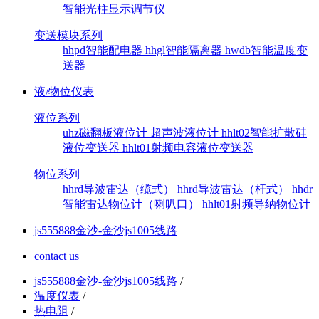
智能光柱显示调节仪
变送模块系列
hhpd智能配电器
hhgl智能隔离器
hwdb智能温度变
送器
液/物位仪表
液位系列
uhz磁翻板液位计
超声波液位计
hhlt02智能扩散硅
液位变送器
hhlt01射频电容液位变送器
物位系列
hhrd导波雷达（缆式）
hhrd导波雷达（杆式）
hhdr
智能雷达物位计（喇叭口）
hhlt01射频导纳物位计
js555888金沙-金沙js1005线路
contact us
js555888金沙-金沙js1005线路
/
温度仪表
/
热电阻
/