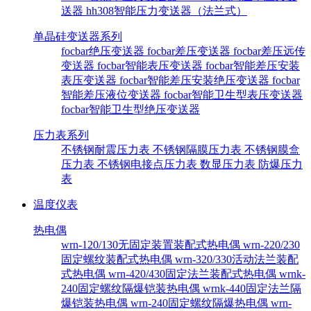
送器
hh308智能压力变送器（法兰式）
单晶硅变送器系列
focbar绝压变送器
focbar差压变送器
focbar差压远传
变送器
focbar智能表压变送器
focbar智能差压安装
表压变送器
focbar智能差压安装绝压变送器
focbar
智能差压液位变送器
focbar智能卫生型表压变送器
focbar智能卫生型绝压变送器
压力表系列
不锈钢耐震压力表
不锈钢隔膜压力表
不锈钢膜盒
压力表
不锈钢电接点压力表
数显压力表
防爆压力
表
温度仪表
热电偶
wrn-120/130无固定装置装配式热电偶
wrn-220/230
固定螺纹装配式热电偶
wrn-320/330活动法兰装配
式热电偶
wrn-420/430固定法兰装配式热电偶
wrnk-
240固定螺纹隔爆铠装热电偶
wrnk-440固定法兰隔
爆铠装热电偶
wrn-240固定螺纹隔爆热电偶
wrn-