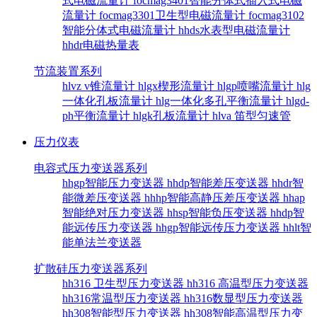
式电磁流量计
focmag3401智能分体式插入式电磁
流量计
focmag3301卫生型电磁流量计
focmag3102
智能分体式电磁流量计
hhds水表型电磁流量计
hhdr电磁热量表
节流装置系列
hlvz v锥流量计
hlgx楔形流量计
hlgp喷嘴流量计
hlg
一体化孔板流量计
hlg一体化多孔平衡流量计
hlgd-
ph平衡流量计
hlgk孔板流量计
hlva 笛型匀速管
压力仪表
电容式压力变送器系列
hhgp智能压力变送器
hhdp智能差压变送器
hhdr智
能微差压变送器
hhhp智能高静压差压变送器
hhap
智能绝对压力变送器
hhsp智能负压变送器
hhdp智
能远传压力变送器
hhgp智能远传压力变送器
hhlt智
能单法兰变送器
扩散硅压力变送器系列
hh316 卫生型压力变送器
hh316 高温型压力变送器
hh316常温型压力变送器
hh316数显型压力变送器
hh308智能型压力变送器
hh308智能高温型压力变