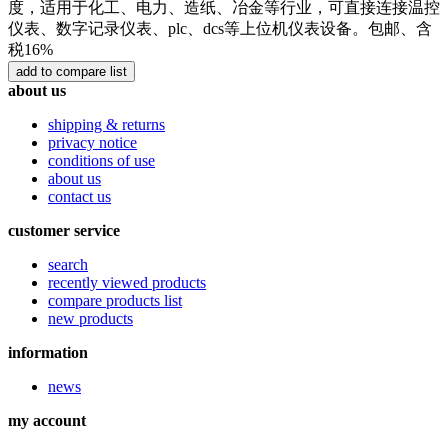
度，适用于化工、电力、造纸、冶金等行业，可直接连接温控
仪表、数字记录仪表、plc、dcs等上位机仪表设备。包邮、含
税16%
about us
shipping & returns
privacy notice
conditions of use
about us
contact us
customer service
search
recently viewed products
compare products list
new products
information
news
my account