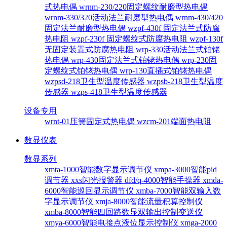
式热电偶
wrnm-230/220固定螺纹耐磨型热电偶
wrnm-330/320活动法兰耐磨型热电偶
wrnm-430/420
固定法兰耐磨型热电偶
wzpf-430f 固定法兰式防腐
热电阻
wzpf-230f 固定螺纹式防腐热电阻
wzpf-130f
无固定装置式防腐热电阻
wrp-330活动法兰式铂铑
热电偶
wrp-430固定法兰式铂铑热电偶
wrp-230固
定螺纹式铂铑热电偶
wrp-130直插式铂铑热电偶
wzpsd-218卫生型温度传感器
wzpsb-218卫生型温度
传感器
wzps-418卫生型温度传感器
设备专用
wrnt-01压簧固定式热电偶
wzcm-201端面热电阻
数显仪表
数显系列
xmta-1000智能数字显示调节仪
xmpa-3000智能pid
调节器
xxs闪光报警器
dfd/q-4000智能手操器
xmda-
6000智能巡回显示调节仪
xmba-7000智能双输入数
字显示调节仪
xmja-8000智能流量积算控制仪
xmba-8000智能四回路数显双输出控制变送仪
xmya-6000智能电接点液位显示控制仪
xmga-2000