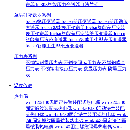
送器
hh308智能压力变送器（法兰式）
单晶硅变送器系列
focbar绝压变送器
focbar差压变送器
focbar差压远传
变送器
focbar智能表压变送器
focbar智能差压安装
表压变送器
focbar智能差压安装绝压变送器
focbar
智能差压液位变送器
focbar智能卫生型表压变送器
focbar智能卫生型绝压变送器
压力表系列
不锈钢耐震压力表
不锈钢隔膜压力表
不锈钢膜盒
压力表
不锈钢电接点压力表
数显压力表
防爆压力
表
温度仪表
热电偶
wrn-120/130无固定装置装配式热电偶
wrn-220/230
固定螺纹装配式热电偶
wrn-320/330活动法兰装配
式热电偶
wrn-420/430固定法兰装配式热电偶
wrnk-
240固定螺纹隔爆铠装热电偶
wrnk-440固定法兰隔
爆铠装热电偶
wrn-240固定螺纹隔爆热电偶
wrn-