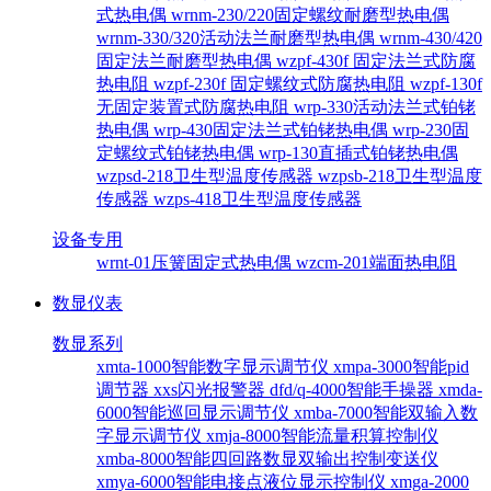
式热电偶
wrnm-230/220固定螺纹耐磨型热电偶
wrnm-330/320活动法兰耐磨型热电偶
wrnm-430/420
固定法兰耐磨型热电偶
wzpf-430f 固定法兰式防腐
热电阻
wzpf-230f 固定螺纹式防腐热电阻
wzpf-130f
无固定装置式防腐热电阻
wrp-330活动法兰式铂铑
热电偶
wrp-430固定法兰式铂铑热电偶
wrp-230固
定螺纹式铂铑热电偶
wrp-130直插式铂铑热电偶
wzpsd-218卫生型温度传感器
wzpsb-218卫生型温度
传感器
wzps-418卫生型温度传感器
设备专用
wrnt-01压簧固定式热电偶
wzcm-201端面热电阻
数显仪表
数显系列
xmta-1000智能数字显示调节仪
xmpa-3000智能pid
调节器
xxs闪光报警器
dfd/q-4000智能手操器
xmda-
6000智能巡回显示调节仪
xmba-7000智能双输入数
字显示调节仪
xmja-8000智能流量积算控制仪
xmba-8000智能四回路数显双输出控制变送仪
xmya-6000智能电接点液位显示控制仪
xmga-2000