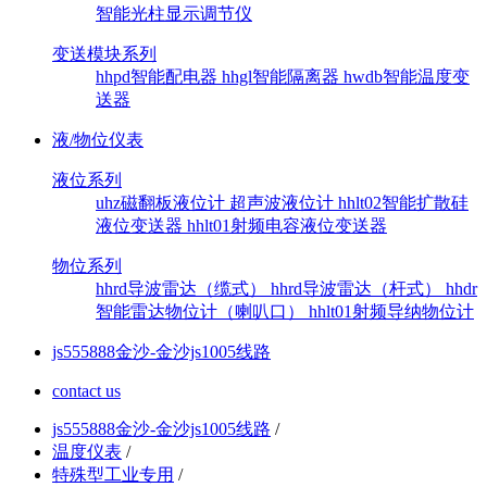
智能光柱显示调节仪
变送模块系列
hhpd智能配电器
hhgl智能隔离器
hwdb智能温度变
送器
液/物位仪表
液位系列
uhz磁翻板液位计
超声波液位计
hhlt02智能扩散硅
液位变送器
hhlt01射频电容液位变送器
物位系列
hhrd导波雷达（缆式）
hhrd导波雷达（杆式）
hhdr
智能雷达物位计（喇叭口）
hhlt01射频导纳物位计
js555888金沙-金沙js1005线路
contact us
js555888金沙-金沙js1005线路
/
温度仪表
/
特殊型工业专用
/