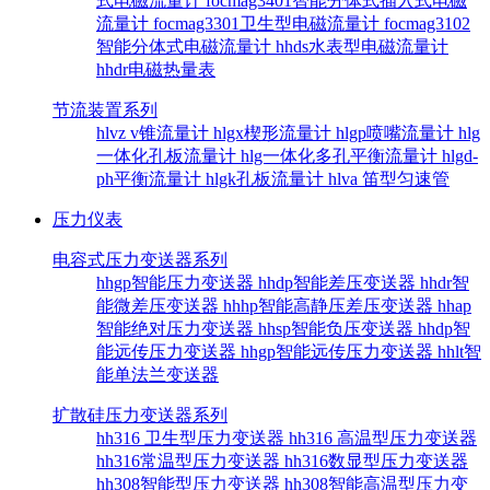
式电磁流量计
focmag3401智能分体式插入式电磁
流量计
focmag3301卫生型电磁流量计
focmag3102
智能分体式电磁流量计
hhds水表型电磁流量计
hhdr电磁热量表
节流装置系列
hlvz v锥流量计
hlgx楔形流量计
hlgp喷嘴流量计
hlg
一体化孔板流量计
hlg一体化多孔平衡流量计
hlgd-
ph平衡流量计
hlgk孔板流量计
hlva 笛型匀速管
压力仪表
电容式压力变送器系列
hhgp智能压力变送器
hhdp智能差压变送器
hhdr智
能微差压变送器
hhhp智能高静压差压变送器
hhap
智能绝对压力变送器
hhsp智能负压变送器
hhdp智
能远传压力变送器
hhgp智能远传压力变送器
hhlt智
能单法兰变送器
扩散硅压力变送器系列
hh316 卫生型压力变送器
hh316 高温型压力变送器
hh316常温型压力变送器
hh316数显型压力变送器
hh308智能型压力变送器
hh308智能高温型压力变