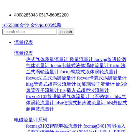
4008285048 0517-86982200
js555888金沙-金沙js1005线路
流量仪表
流量仪表
热式气体质量流量计
质量流量计
focvpg旋进旋涡
气体流量计
foctur卡箍式液体涡轮流量计
foctur法
兰式涡轮流量计
foctur螺纹式液体涡轮流量计
focvor法兰式涡街流量计
focvor卡装式涡街流量计
hlsg管道式超声波流量计
lzj玻璃转子流量计
hh5金
属管浮子流量计
hlsj插入式超声波流量计
focvor5102旋进旋涡气体流量计（不锈钢）
hlw气
体涡轮流量计
hlsp便携式超声波流量计
hlsj外贴式
超声波流量计
电磁流量计系列
focmag3102智能电磁流量计
focmag3401智能插入