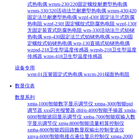
式热电偶
wrnm-230/220固定螺纹耐磨型热电偶
wrnm-330/320活动法兰耐磨型热电偶
wrnm-430/420
固定法兰耐磨型热电偶
wzpf-430f 固定法兰式防腐
热电阻
wzpf-230f 固定螺纹式防腐热电阻
wzpf-130f
无固定装置式防腐热电阻
wrp-330活动法兰式铂铑
热电偶
wrp-430固定法兰式铂铑热电偶
wrp-230固
定螺纹式铂铑热电偶
wrp-130直插式铂铑热电偶
wzpsd-218卫生型温度传感器
wzpsb-218卫生型温度
传感器
wzps-418卫生型温度传感器
设备专用
wrnt-01压簧固定式热电偶
wzcm-201端面热电阻
数显仪表
数显系列
xmta-1000智能数字显示调节仪
xmpa-3000智能pid
调节器
xxs闪光报警器
dfd/q-4000智能手操器
xmda-
6000智能巡回显示调节仪
xmba-7000智能双输入数
字显示调节仪
xmja-8000智能流量积算控制仪
xmba-8000智能四回路数显双输出控制变送仪
xmya-6000智能电接点液位显示控制仪
xmga-2000