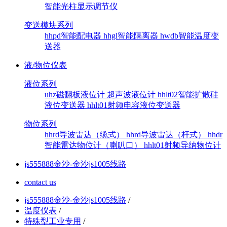
智能光柱显示调节仪
变送模块系列
hhpd智能配电器
hhgl智能隔离器
hwdb智能温度变
送器
液/物位仪表
液位系列
uhz磁翻板液位计
超声波液位计
hhlt02智能扩散硅
液位变送器
hhlt01射频电容液位变送器
物位系列
hhrd导波雷达（缆式）
hhrd导波雷达（杆式）
hhdr
智能雷达物位计（喇叭口）
hhlt01射频导纳物位计
js555888金沙-金沙js1005线路
contact us
js555888金沙-金沙js1005线路
/
温度仪表
/
特殊型工业专用
/