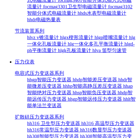
式电磁流量计
focmag3401智能分体式插入式电磁
流量计
focmag3301卫生型电磁流量计
focmag3102
智能分体式电磁流量计
hhds水表型电磁流量计
hhdr电磁热量表
节流装置系列
hlvz v锥流量计
hlgx楔形流量计
hlgp喷嘴流量计
hlg
一体化孔板流量计
hlg一体化多孔平衡流量计
hlgd-
ph平衡流量计
hlgk孔板流量计
hlva 笛型匀速管
压力仪表
电容式压力变送器系列
hhgp智能压力变送器
hhdp智能差压变送器
hhdr智
能微差压变送器
hhhp智能高静压差压变送器
hhap
智能绝对压力变送器
hhsp智能负压变送器
hhdp智
能远传压力变送器
hhgp智能远传压力变送器
hhlt智
能单法兰变送器
扩散硅压力变送器系列
hh316 卫生型压力变送器
hh316 高温型压力变送器
hh316常温型压力变送器
hh316数显型压力变送器
hh308智能型压力变送器
hh308智能高温型压力变