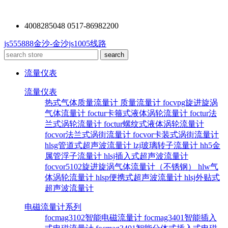
4008285048 0517-86982200
js555888金沙-金沙js1005线路
流量仪表
流量仪表
热式气体质量流量计
质量流量计
focvpg旋进旋涡
气体流量计
foctur卡箍式液体涡轮流量计
foctur法
兰式涡轮流量计
foctur螺纹式液体涡轮流量计
focvor法兰式涡街流量计
focvor卡装式涡街流量计
hlsg管道式超声波流量计
lzj玻璃转子流量计
hh5金
属管浮子流量计
hlsj插入式超声波流量计
focvor5102旋进旋涡气体流量计（不锈钢）
hlw气
体涡轮流量计
hlsp便携式超声波流量计
hlsj外贴式
超声波流量计
电磁流量计系列
focmag3102智能电磁流量计
focmag3401智能插入