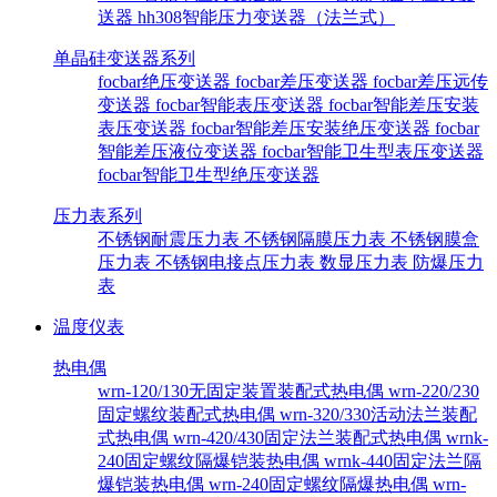
送器
hh308智能压力变送器（法兰式）
单晶硅变送器系列
focbar绝压变送器
focbar差压变送器
focbar差压远传
变送器
focbar智能表压变送器
focbar智能差压安装
表压变送器
focbar智能差压安装绝压变送器
focbar
智能差压液位变送器
focbar智能卫生型表压变送器
focbar智能卫生型绝压变送器
压力表系列
不锈钢耐震压力表
不锈钢隔膜压力表
不锈钢膜盒
压力表
不锈钢电接点压力表
数显压力表
防爆压力
表
温度仪表
热电偶
wrn-120/130无固定装置装配式热电偶
wrn-220/230
固定螺纹装配式热电偶
wrn-320/330活动法兰装配
式热电偶
wrn-420/430固定法兰装配式热电偶
wrnk-
240固定螺纹隔爆铠装热电偶
wrnk-440固定法兰隔
爆铠装热电偶
wrn-240固定螺纹隔爆热电偶
wrn-