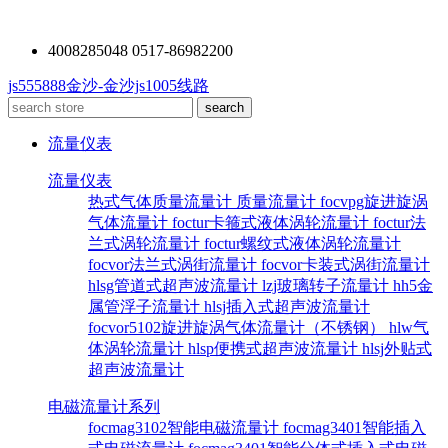
4008285048 0517-86982200
js555888金沙-金沙js1005线路
流量仪表
流量仪表
热式气体质量流量计
质量流量计
focvpg旋进旋涡
气体流量计
foctur卡箍式液体涡轮流量计
foctur法
兰式涡轮流量计
foctur螺纹式液体涡轮流量计
focvor法兰式涡街流量计
focvor卡装式涡街流量计
hlsg管道式超声波流量计
lzj玻璃转子流量计
hh5金
属管浮子流量计
hlsj插入式超声波流量计
focvor5102旋进旋涡气体流量计（不锈钢）
hlw气
体涡轮流量计
hlsp便携式超声波流量计
hlsj外贴式
超声波流量计
电磁流量计系列
focmag3102智能电磁流量计
focmag3401智能插入