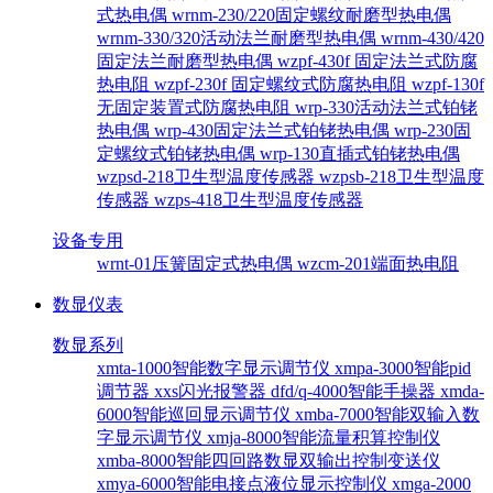
式热电偶
wrnm-230/220固定螺纹耐磨型热电偶
wrnm-330/320活动法兰耐磨型热电偶
wrnm-430/420
固定法兰耐磨型热电偶
wzpf-430f 固定法兰式防腐
热电阻
wzpf-230f 固定螺纹式防腐热电阻
wzpf-130f
无固定装置式防腐热电阻
wrp-330活动法兰式铂铑
热电偶
wrp-430固定法兰式铂铑热电偶
wrp-230固
定螺纹式铂铑热电偶
wrp-130直插式铂铑热电偶
wzpsd-218卫生型温度传感器
wzpsb-218卫生型温度
传感器
wzps-418卫生型温度传感器
设备专用
wrnt-01压簧固定式热电偶
wzcm-201端面热电阻
数显仪表
数显系列
xmta-1000智能数字显示调节仪
xmpa-3000智能pid
调节器
xxs闪光报警器
dfd/q-4000智能手操器
xmda-
6000智能巡回显示调节仪
xmba-7000智能双输入数
字显示调节仪
xmja-8000智能流量积算控制仪
xmba-8000智能四回路数显双输出控制变送仪
xmya-6000智能电接点液位显示控制仪
xmga-2000