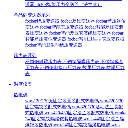
送器
hh308智能压力变送器（法兰式）
单晶硅变送器系列
focbar绝压变送器
focbar差压变送器
focbar差压远传
变送器
focbar智能表压变送器
focbar智能差压安装
表压变送器
focbar智能差压安装绝压变送器
focbar
智能差压液位变送器
focbar智能卫生型表压变送器
focbar智能卫生型绝压变送器
压力表系列
不锈钢耐震压力表
不锈钢隔膜压力表
不锈钢膜盒
压力表
不锈钢电接点压力表
数显压力表
防爆压力
表
温度仪表
热电偶
wrn-120/130无固定装置装配式热电偶
wrn-220/230
固定螺纹装配式热电偶
wrn-320/330活动法兰装配
式热电偶
wrn-420/430固定法兰装配式热电偶
wrnk-
240固定螺纹隔爆铠装热电偶
wrnk-440固定法兰隔
爆铠装热电偶
wrn-240固定螺纹隔爆热电偶
wrn-