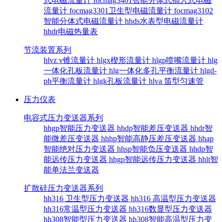
式电磁流量计
focmag3401智能分体式插入式电磁
流量计
focmag3301卫生型电磁流量计
focmag3102
智能分体式电磁流量计
hhds水表型电磁流量计
hhdr电磁热量表
节流装置系列
hlvz v锥流量计
hlgx楔形流量计
hlgp喷嘴流量计
hlg
一体化孔板流量计
hlg一体化多孔平衡流量计
hlgd-
ph平衡流量计
hlgk孔板流量计
hlva 笛型匀速管
压力仪表
电容式压力变送器系列
hhgp智能压力变送器
hhdp智能差压变送器
hhdr智
能微差压变送器
hhhp智能高静压差压变送器
hhap
智能绝对压力变送器
hhsp智能负压变送器
hhdp智
能远传压力变送器
hhgp智能远传压力变送器
hhlt智
能单法兰变送器
扩散硅压力变送器系列
hh316 卫生型压力变送器
hh316 高温型压力变送器
hh316常温型压力变送器
hh316数显型压力变送器
hh308智能型压力变送器
hh308智能高温型压力变