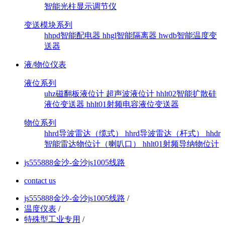
智能光柱显示调节仪
变送模块系列
hhpd智能配电器
hhgl智能隔离器
hwdb智能温度变
送器
液/物位仪表
液位系列
uhz磁翻板液位计
超声波液位计
hhlt02智能扩散硅
液位变送器
hhlt01射频电容液位变送器
物位系列
hhrd导波雷达（缆式）
hhrd导波雷达（杆式）
hhdr
智能雷达物位计（喇叭口）
hhlt01射频导纳物位计
js555888金沙-金沙js1005线路
contact us
js555888金沙-金沙js1005线路
/
温度仪表
/
特殊型工业专用
/