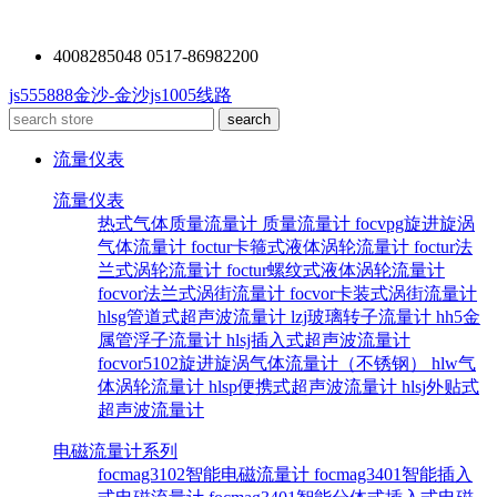
4008285048 0517-86982200
js555888金沙-金沙js1005线路
流量仪表
流量仪表
热式气体质量流量计
质量流量计
focvpg旋进旋涡
气体流量计
foctur卡箍式液体涡轮流量计
foctur法
兰式涡轮流量计
foctur螺纹式液体涡轮流量计
focvor法兰式涡街流量计
focvor卡装式涡街流量计
hlsg管道式超声波流量计
lzj玻璃转子流量计
hh5金
属管浮子流量计
hlsj插入式超声波流量计
focvor5102旋进旋涡气体流量计（不锈钢）
hlw气
体涡轮流量计
hlsp便携式超声波流量计
hlsj外贴式
超声波流量计
电磁流量计系列
focmag3102智能电磁流量计
focmag3401智能插入