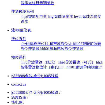
智能光柱显示调节仪
变送模块系列
hhpd智能配电器
hhgl智能隔离器
hwdb智能温度变
送器
液/物位仪表
液位系列
uhz磁翻板液位计
超声波液位计
hhlt02智能扩散硅
液位变送器
hhlt01射频电容液位变送器
物位系列
hhrd导波雷达（缆式）
hhrd导波雷达（杆式）
hhdr
智能雷达物位计（喇叭口）
hhlt01射频导纳物位计
js555888金沙-金沙js1005线路
contact us
js555888金沙-金沙js1005线路
/
温度仪表
/
热电偶
/