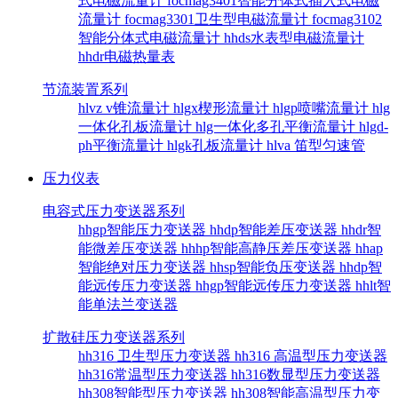
式电磁流量计
focmag3401智能分体式插入式电磁
流量计
focmag3301卫生型电磁流量计
focmag3102
智能分体式电磁流量计
hhds水表型电磁流量计
hhdr电磁热量表
节流装置系列
hlvz v锥流量计
hlgx楔形流量计
hlgp喷嘴流量计
hlg
一体化孔板流量计
hlg一体化多孔平衡流量计
hlgd-
ph平衡流量计
hlgk孔板流量计
hlva 笛型匀速管
压力仪表
电容式压力变送器系列
hhgp智能压力变送器
hhdp智能差压变送器
hhdr智
能微差压变送器
hhhp智能高静压差压变送器
hhap
智能绝对压力变送器
hhsp智能负压变送器
hhdp智
能远传压力变送器
hhgp智能远传压力变送器
hhlt智
能单法兰变送器
扩散硅压力变送器系列
hh316 卫生型压力变送器
hh316 高温型压力变送器
hh316常温型压力变送器
hh316数显型压力变送器
hh308智能型压力变送器
hh308智能高温型压力变