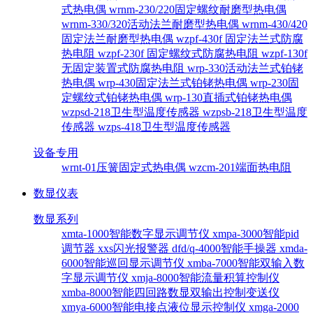
式热电偶
wrnm-230/220固定螺纹耐磨型热电偶
wrnm-330/320活动法兰耐磨型热电偶
wrnm-430/420
固定法兰耐磨型热电偶
wzpf-430f 固定法兰式防腐
热电阻
wzpf-230f 固定螺纹式防腐热电阻
wzpf-130f
无固定装置式防腐热电阻
wrp-330活动法兰式铂铑
热电偶
wrp-430固定法兰式铂铑热电偶
wrp-230固
定螺纹式铂铑热电偶
wrp-130直插式铂铑热电偶
wzpsd-218卫生型温度传感器
wzpsb-218卫生型温度
传感器
wzps-418卫生型温度传感器
设备专用
wrnt-01压簧固定式热电偶
wzcm-201端面热电阻
数显仪表
数显系列
xmta-1000智能数字显示调节仪
xmpa-3000智能pid
调节器
xxs闪光报警器
dfd/q-4000智能手操器
xmda-
6000智能巡回显示调节仪
xmba-7000智能双输入数
字显示调节仪
xmja-8000智能流量积算控制仪
xmba-8000智能四回路数显双输出控制变送仪
xmya-6000智能电接点液位显示控制仪
xmga-2000