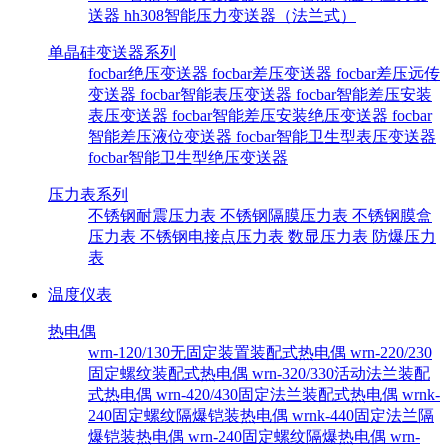
送器
hh308智能压力变送器（法兰式）
单晶硅变送器系列
focbar绝压变送器
focbar差压变送器
focbar差压远传
变送器
focbar智能表压变送器
focbar智能差压安装
表压变送器
focbar智能差压安装绝压变送器
focbar
智能差压液位变送器
focbar智能卫生型表压变送器
focbar智能卫生型绝压变送器
压力表系列
不锈钢耐震压力表
不锈钢隔膜压力表
不锈钢膜盒
压力表
不锈钢电接点压力表
数显压力表
防爆压力
表
温度仪表
热电偶
wrn-120/130无固定装置装配式热电偶
wrn-220/230
固定螺纹装配式热电偶
wrn-320/330活动法兰装配
式热电偶
wrn-420/430固定法兰装配式热电偶
wrnk-
240固定螺纹隔爆铠装热电偶
wrnk-440固定法兰隔
爆铠装热电偶
wrn-240固定螺纹隔爆热电偶
wrn-