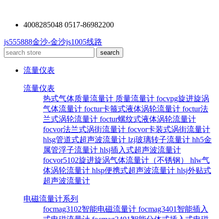
4008285048 0517-86982200
js555888金沙-金沙js1005线路
流量仪表
流量仪表
热式气体质量流量计
质量流量计
focvpg旋进旋涡
气体流量计
foctur卡箍式液体涡轮流量计
foctur法
兰式涡轮流量计
foctur螺纹式液体涡轮流量计
focvor法兰式涡街流量计
focvor卡装式涡街流量计
hlsg管道式超声波流量计
lzj玻璃转子流量计
hh5金
属管浮子流量计
hlsj插入式超声波流量计
focvor5102旋进旋涡气体流量计（不锈钢）
hlw气
体涡轮流量计
hlsp便携式超声波流量计
hlsj外贴式
超声波流量计
电磁流量计系列
focmag3102智能电磁流量计
focmag3401智能插入