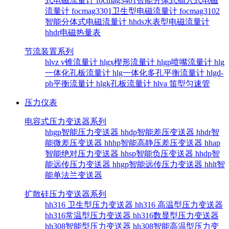
式电磁流量计
focmag3401智能分体式插入式电磁
流量计
focmag3301卫生型电磁流量计
focmag3102
智能分体式电磁流量计
hhds水表型电磁流量计
hhdr电磁热量表
节流装置系列
hlvz v锥流量计
hlgx楔形流量计
hlgp喷嘴流量计
hlg
一体化孔板流量计
hlg一体化多孔平衡流量计
hlgd-
ph平衡流量计
hlgk孔板流量计
hlva 笛型匀速管
压力仪表
电容式压力变送器系列
hhgp智能压力变送器
hhdp智能差压变送器
hhdr智
能微差压变送器
hhhp智能高静压差压变送器
hhap
智能绝对压力变送器
hhsp智能负压变送器
hhdp智
能远传压力变送器
hhgp智能远传压力变送器
hhlt智
能单法兰变送器
扩散硅压力变送器系列
hh316 卫生型压力变送器
hh316 高温型压力变送器
hh316常温型压力变送器
hh316数显型压力变送器
hh308智能型压力变送器
hh308智能高温型压力变