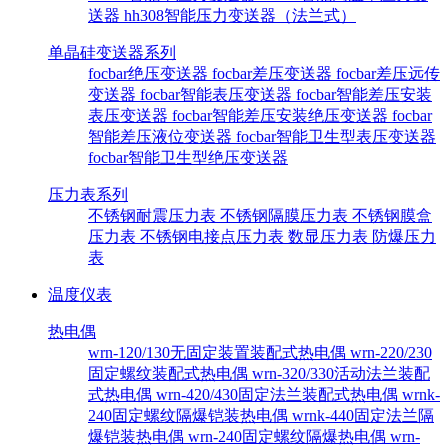
送器
hh308智能压力变送器（法兰式）
单晶硅变送器系列
focbar绝压变送器
focbar差压变送器
focbar差压远传
变送器
focbar智能表压变送器
focbar智能差压安装
表压变送器
focbar智能差压安装绝压变送器
focbar
智能差压液位变送器
focbar智能卫生型表压变送器
focbar智能卫生型绝压变送器
压力表系列
不锈钢耐震压力表
不锈钢隔膜压力表
不锈钢膜盒
压力表
不锈钢电接点压力表
数显压力表
防爆压力
表
温度仪表
热电偶
wrn-120/130无固定装置装配式热电偶
wrn-220/230
固定螺纹装配式热电偶
wrn-320/330活动法兰装配
式热电偶
wrn-420/430固定法兰装配式热电偶
wrnk-
240固定螺纹隔爆铠装热电偶
wrnk-440固定法兰隔
爆铠装热电偶
wrn-240固定螺纹隔爆热电偶
wrn-