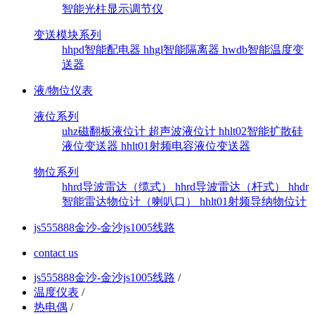
智能光柱显示调节仪
变送模块系列
hhpd智能配电器
hhgl智能隔离器
hwdb智能温度变
送器
液/物位仪表
液位系列
uhz磁翻板液位计
超声波液位计
hhlt02智能扩散硅
液位变送器
hhlt01射频电容液位变送器
物位系列
hhrd导波雷达（缆式）
hhrd导波雷达（杆式）
hhdr
智能雷达物位计（喇叭口）
hhlt01射频导纳物位计
js555888金沙-金沙js1005线路
contact us
js555888金沙-金沙js1005线路
/
温度仪表
/
热电偶
/