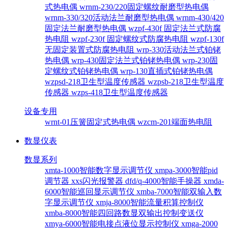
式热电偶
wrnm-230/220固定螺纹耐磨型热电偶
wrnm-330/320活动法兰耐磨型热电偶
wrnm-430/420
固定法兰耐磨型热电偶
wzpf-430f 固定法兰式防腐
热电阻
wzpf-230f 固定螺纹式防腐热电阻
wzpf-130f
无固定装置式防腐热电阻
wrp-330活动法兰式铂铑
热电偶
wrp-430固定法兰式铂铑热电偶
wrp-230固
定螺纹式铂铑热电偶
wrp-130直插式铂铑热电偶
wzpsd-218卫生型温度传感器
wzpsb-218卫生型温度
传感器
wzps-418卫生型温度传感器
设备专用
wrnt-01压簧固定式热电偶
wzcm-201端面热电阻
数显仪表
数显系列
xmta-1000智能数字显示调节仪
xmpa-3000智能pid
调节器
xxs闪光报警器
dfd/q-4000智能手操器
xmda-
6000智能巡回显示调节仪
xmba-7000智能双输入数
字显示调节仪
xmja-8000智能流量积算控制仪
xmba-8000智能四回路数显双输出控制变送仪
xmya-6000智能电接点液位显示控制仪
xmga-2000