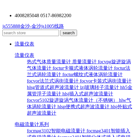
4008285048 0517-86982200
js555888金沙-金沙js1005线路
流量仪表
流量仪表
热式气体质量流量计
质量流量计
focvpg旋进旋涡
气体流量计
foctur卡箍式液体涡轮流量计
foctur法
兰式涡轮流量计
foctur螺纹式液体涡轮流量计
focvor法兰式涡街流量计
focvor卡装式涡街流量计
hlsg管道式超声波流量计
lzj玻璃转子流量计
hh5金
属管浮子流量计
hlsj插入式超声波流量计
focvor5102旋进旋涡气体流量计（不锈钢）
hlw气
体涡轮流量计
hlsp便携式超声波流量计
hlsj外贴式
超声波流量计
电磁流量计系列
focmag3102智能电磁流量计
focmag3401智能插入