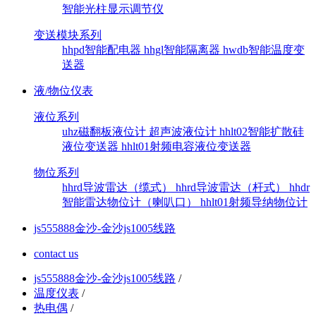
智能光柱显示调节仪
变送模块系列
hhpd智能配电器
hhgl智能隔离器
hwdb智能温度变
送器
液/物位仪表
液位系列
uhz磁翻板液位计
超声波液位计
hhlt02智能扩散硅
液位变送器
hhlt01射频电容液位变送器
物位系列
hhrd导波雷达（缆式）
hhrd导波雷达（杆式）
hhdr
智能雷达物位计（喇叭口）
hhlt01射频导纳物位计
js555888金沙-金沙js1005线路
contact us
js555888金沙-金沙js1005线路
/
温度仪表
/
热电偶
/