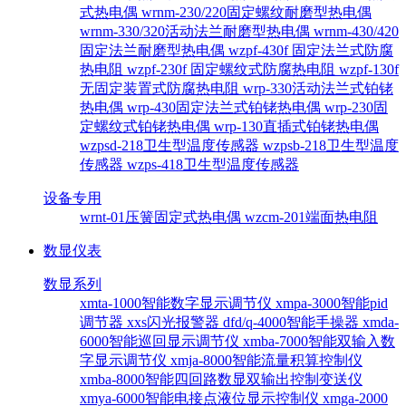
式热电偶
wrnm-230/220固定螺纹耐磨型热电偶
wrnm-330/320活动法兰耐磨型热电偶
wrnm-430/420
固定法兰耐磨型热电偶
wzpf-430f 固定法兰式防腐
热电阻
wzpf-230f 固定螺纹式防腐热电阻
wzpf-130f
无固定装置式防腐热电阻
wrp-330活动法兰式铂铑
热电偶
wrp-430固定法兰式铂铑热电偶
wrp-230固
定螺纹式铂铑热电偶
wrp-130直插式铂铑热电偶
wzpsd-218卫生型温度传感器
wzpsb-218卫生型温度
传感器
wzps-418卫生型温度传感器
设备专用
wrnt-01压簧固定式热电偶
wzcm-201端面热电阻
数显仪表
数显系列
xmta-1000智能数字显示调节仪
xmpa-3000智能pid
调节器
xxs闪光报警器
dfd/q-4000智能手操器
xmda-
6000智能巡回显示调节仪
xmba-7000智能双输入数
字显示调节仪
xmja-8000智能流量积算控制仪
xmba-8000智能四回路数显双输出控制变送仪
xmya-6000智能电接点液位显示控制仪
xmga-2000