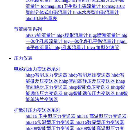
式电磁流量计
focmag3401智能分体式插入式电磁
流量计
focmag3301卫生型电磁流量计
focmag3102
智能分体式电磁流量计
hhds水表型电磁流量计
hhdr电磁热量表
节流装置系列
hlvz v锥流量计
hlgx楔形流量计
hlgp喷嘴流量计
hlg
一体化孔板流量计
hlg一体化多孔平衡流量计
hlgd-
ph平衡流量计
hlgk孔板流量计
hlva 笛型匀速管
压力仪表
电容式压力变送器系列
hhgp智能压力变送器
hhdp智能差压变送器
hhdr智
能微差压变送器
hhhp智能高静压差压变送器
hhap
智能绝对压力变送器
hhsp智能负压变送器
hhdp智
能远传压力变送器
hhgp智能远传压力变送器
hhlt智
能单法兰变送器
扩散硅压力变送器系列
hh316 卫生型压力变送器
hh316 高温型压力变送器
hh316常温型压力变送器
hh316数显型压力变送器
hh308智能型压力变送器
hh308智能高温型压力变