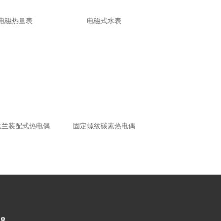
电磁热量表
电磁式水表
法兰装配式热电偶
固定螺纹碳素热电偶
8