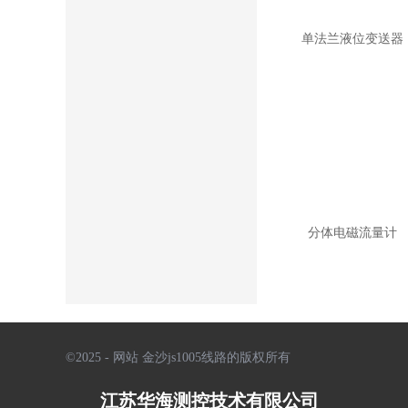
温度仪表
单法兰液位变送器
热电偶
热电阻
一体化温度变送器
显示仪表
流量积算仪
分体电磁流量计
温控仪表
©2025 - 网站 金沙js1005线路的版权所有
江苏华海测控技术有限公司