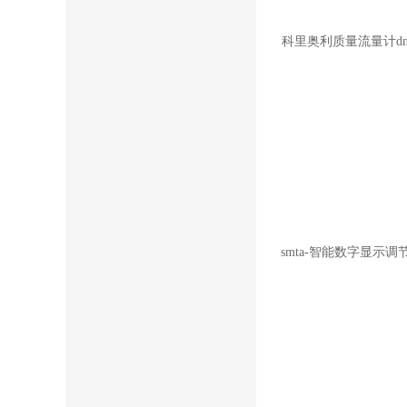
压力仪表
科里奥利质量流量计dn
一般精度压力变送器
高精度压力变送器
压力表
压力开关
物位仪表
smta-智能数字显示调
磁翻板液位计
雷达物位计
单法兰压力液位计
双法兰差压式液位计