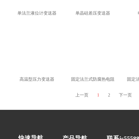
单法兰液位计变送器
单晶硅差压变送器
高温型压力变送器
固定法兰式防腐热电阻
固定
上一页
1
2
下一页
快速导航
产品导航
联系js55588