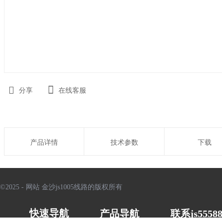
在线客服
分享
产品详情
技术参数
下载
©2025 - 网站 金沙js1005线路的版权所有
快速导航
产品导航
联系js55588