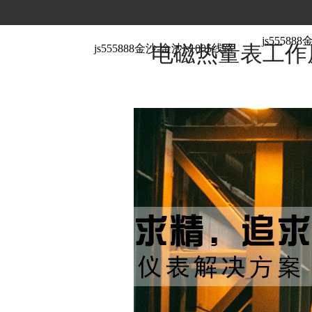
js5558
电磁热量表工作原理
js555888金沙-金沙js1005线路