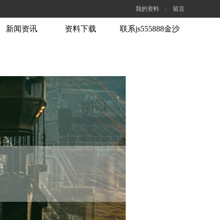
我的资料
留言
新闻资讯
资料下载
联系js555888金沙