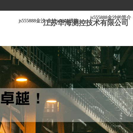
js555888金沙的简介
js555888金沙-金沙js1005线路
江苏华海测控技术有限公司