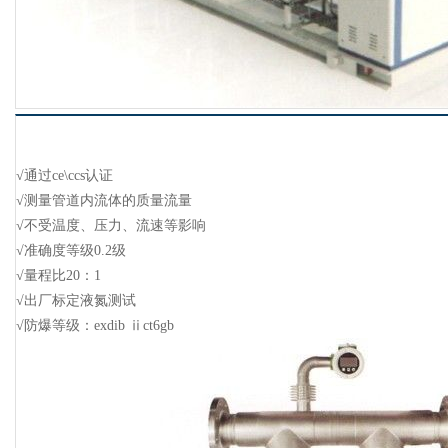
√通过ce\ccs认证
√测量管道内流体的质量流量
√不受温度、压力、流速等影响
√准确度等级0.2级
√量程比20：1
√出厂标定液氮测试
√防爆等级：exdib ⅱct6gb