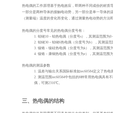
热电偶的工作原理基于热电效应，即两种不同成份的材质
一部分是两种导体的接触电动势，另一部分是单一导体的
（测量端）温度的变化而变化，通过测量热电动势的方法
热电偶的分度号
常见的热电偶分度号有：
1.
铂铑
10－铂热电偶（分度号s），其测温范围为0～
2.
铂铑
30－铂铑6热电偶（分度号为b），其测温范围
3.
镍铬－镍硅热电偶（分度号为
k），其测温范围为—
4.
镍铬－康铜热电偶（分度号为
e），其测温范围为—
热电偶的测温参数
1.
温差与输出关系
国际标准如
iec60584定义
2.
测温范围
iec60584中包括的8种常用热电偶具有
偶，可测2310℃。
三、热电偶的结构