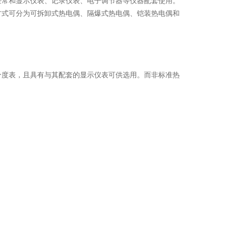
经常和显示仪表、记录仪表、电子调节器等仪器配套使用。
方式可分为可拆卸式热电偶、隔爆式热电偶、铠装热电偶和
分度表，且具有与其配套的显示仪表可供选用。而非标准热