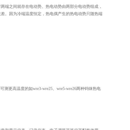
时两端之间就存在电动势。热电动势由两部分电动势组成，
数差。因为冷端温度恒定，热电偶产生的热电动势只随热端
高温度的如wre3-wre25、wre5-wre26两种钨铼热电