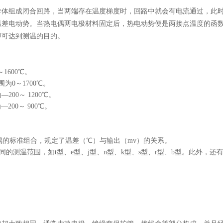
导体组成闭合回路，当两端存在温度梯度时，回路中就会有电流通过，此
温差电动势。当热电偶两电极材料固定后，热电动势便是两接点温度的函
即可达到测温的目的。
1600℃。
为0～1700℃。
200～ 1200℃。
200～ 900℃。
了热电偶的标准组合，规定了温差（℃）与输出（mv）的关系。
不同的测温范围，如t型、e型、j型、n型、k型、s型、r型、b型。此外，还有可测更