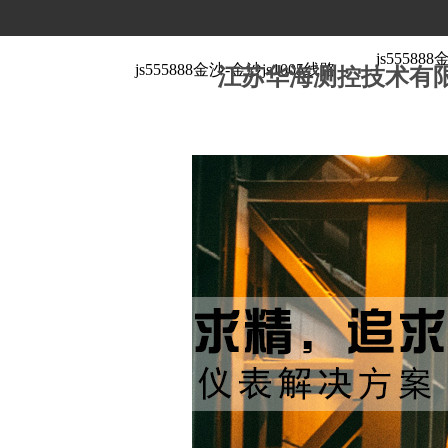
js5558
js555888金沙-金沙js1005线路
江苏华海测控技术有