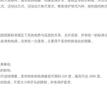
构却大致相同，通常由热电极、绝缘套保护管、接线盒等部分构成，并且
兰式、活动法兰式、活动法兰角尺形式、锥形保护管式六种。按性能结构
偶指国家标准规定了其热电势与温度的关系、允许误差、并有统一的标准
及标准热电偶，没有统一分度表，主要用于某些特殊场合的测量。
自身驱动。
质的影响。
均可连续测量，某些特殊热电偶最低可测到-269 度，最高可达 2800 度。
属丝组成，不受大小和开头的限制，外有保护套管。