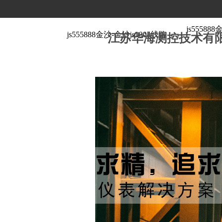
js5558
js555888金沙-金沙js1005线路
江苏华海测控技术有