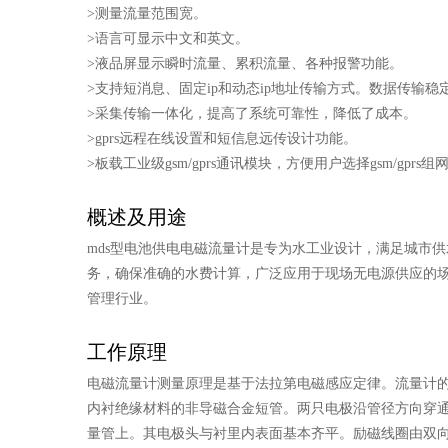
>测量流量范围宽。
>语言可显示中文和英文。
>液品屏显示瞬时流量、累积流量、各种报警功能。
>支持短消息、固定ip和动态ip地址传输方式。数据传输
>采集传输一体化，提高了系统可靠性，降低了成本。
>gprs远程在线设置和短信息远传设计功能。
>板载工业级gsm/gprs通讯模块，方便用户选择gsm/gprs
概述及用途
mds型电池供电
电磁流量计
是专为水工业设计，满足城市供水
务，确保准确的水费计算，广泛应用于现场无电源供应的场
管理行业。
工作原理
电磁流量计测量原理是基于法拉第电磁感应定律。流量计
内衬绝缘材料的非导磁合金短管。两只电极沿管径方向穿
量管上。其电极头与衬里内表面基本齐平。励磁线圈由双