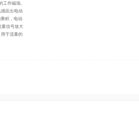
的工作磁场。
线感应出电动
的乘积，电动
流量信号放大
，用于流量的