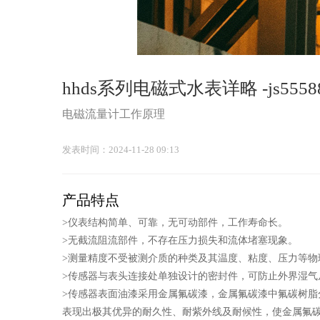
hhds系列电磁式水表详略 -js555
电磁流量计工作原理
发表时间：2024-11-28 09:13
产品特点
>仪表结构简单、可靠，无可动部件，工作寿命长。
>无截流阻流部件，不存在压力损失和流体堵塞现象。
>测量精度不受被测介质的种类及其温度、粘度、压力等物
>传感器与表头连接处单独设计的密封件，可防止外界湿气
>传感器表面油漆采用金属氟碳漆，金属氟碳漆中氟碳树脂
表现出极其优异的耐久性、耐紫外线及耐候性，使金属氟