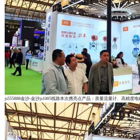
js555888金沙-金沙js1005线路
本次携亮点产品：质量流量计、高精度电