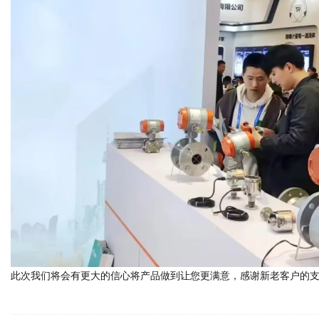
此次我们将会有更大的信心将产品做到让您更满意，感谢新老客户的