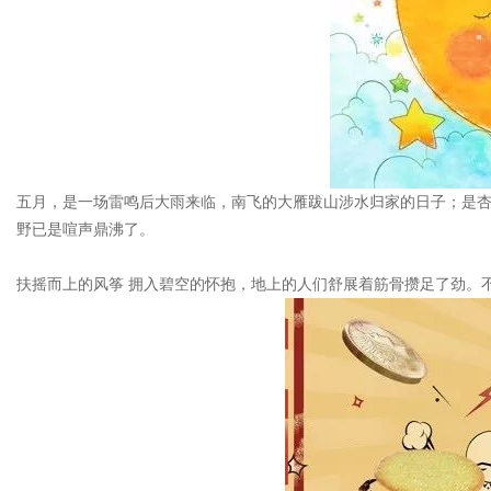
五月，是一场雷鸣后大雨来临，南飞的大雁跋山涉水归家的日子；是杏
野已是喧声鼎沸了。
扶摇而上的风筝 拥入碧空的怀抱，地上的人们舒展着筋骨攒足了劲。