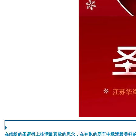
在缤纷的圣诞树上挂满最真挚的思念，在奔跑的鹿车中载满最美好