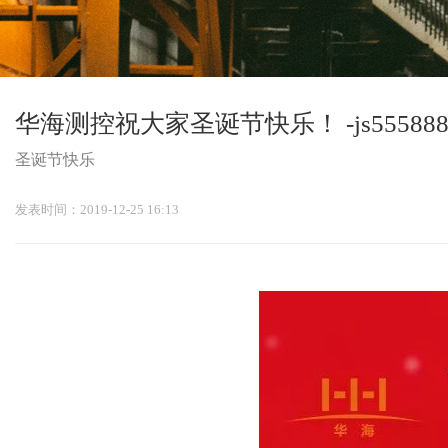
华海测控祝大家圣诞节快乐！ -js55588
圣诞节快乐
发表时间：2019-12-25 16:13