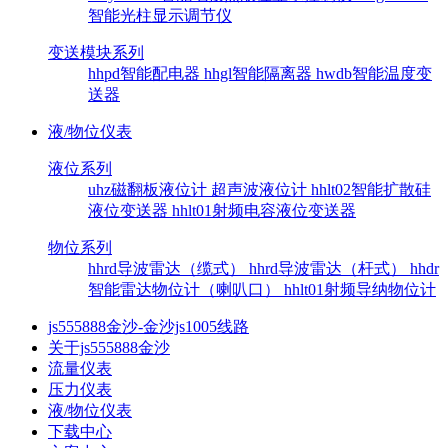
智能光柱显示调节仪
变送模块系列
hhpd智能配电器
hhgl智能隔离器
hwdb智能温度变
送器
液/物位仪表
液位系列
uhz磁翻板液位计
超声波液位计
hhlt02智能扩散硅
液位变送器
hhlt01射频电容液位变送器
物位系列
hhrd导波雷达（缆式）
hhrd导波雷达（杆式）
hhdr
智能雷达物位计（喇叭口）
hhlt01射频导纳物位计
js555888金沙-金沙js1005线路
关于js555888金沙
流量仪表
压力仪表
液/物位仪表
下载中心