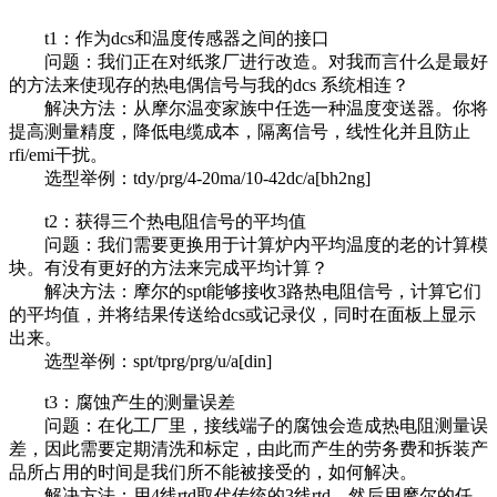
t1：作为dcs和温度传感器之间的接口
问题：我们正在对纸浆厂进行改造。对我而言什么是最好
的方法来使现存的热电偶信号与我的dcs 系统相连？
解决方法：从摩尔温变家族中任选一种温度变送器。你将
提高测量精度，降低电缆成本，隔离信号，线性化并且防止
rfi/emi干扰。
选型举例：tdy/prg/4-20ma/10-42dc/a[bh2ng]
t2：获得三个热电阻信号的平均值
问题：我们需要更换用于计算炉内平均温度的老的计算模
块。有没有更好的方法来完成平均计算？
解决方法：摩尔的spt能够接收3路热电阻信号，计算它们
的平均值，并将结果传送给dcs或记录仪，同时在面板上显示
出来。
选型举例：spt/tprg/prg/u/a[din]
t3：腐蚀产生的测量误差
问题：在化工厂里，接线端子的腐蚀会造成热电阻测量误
差，因此需要定期清洗和标定，由此而产生的劳务费和拆装产
品所占用的时间是我们所不能被接受的，如何解决。
解决方法：用4线rtd取代传统的3线rtd，然后用摩尔的任