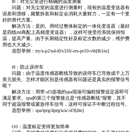
t8：对无尘室进行精确的温度测量
问题：对无尘室的温度进行测量时，现有的温度变送器有
误差和漂移，频繁拆装和标定会消耗大量财力，一定有一个更
好的替代方案。
解决方法：是的。用经过整体标定的一体化变送器（最好
是四线rtd再配上高精度变送器），这样可使受控系统保持恒
温，提高产量。由于长期稳定性好及标定次数的减少，维护费
用也大大减少。
选型举例：try/a-p2/u4-t0/s316/-res-pr10-vtb[lh1ns]
t9：防止误停车
问题：由于温度传感器断线导致的误停车已导致成千上万
美元损失。怎样才能区别是传感器有问题还是真实的报警信号
呢？
解决方法：用带-sf3选项的spa现场可编程报警设定器即可
满足要求。spa的第三个报警接点是“传感器断线”报警，其不
同于超温报警或紧急停车信号，这样可保证不中断过程信号。
选型举例：spa/tprg/4prg/u/a/-sf3[din]
t10：温度标定变得更加简单