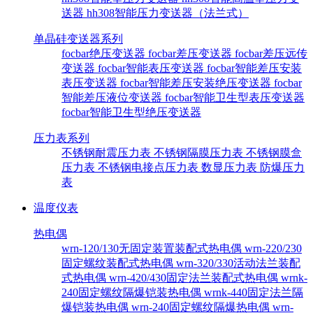
送器
hh308智能压力变送器（法兰式）
单晶硅变送器系列
focbar绝压变送器
focbar差压变送器
focbar差压远传
变送器
focbar智能表压变送器
focbar智能差压安装
表压变送器
focbar智能差压安装绝压变送器
focbar
智能差压液位变送器
focbar智能卫生型表压变送器
focbar智能卫生型绝压变送器
压力表系列
不锈钢耐震压力表
不锈钢隔膜压力表
不锈钢膜盒
压力表
不锈钢电接点压力表
数显压力表
防爆压力
表
温度仪表
热电偶
wrn-120/130无固定装置装配式热电偶
wrn-220/230
固定螺纹装配式热电偶
wrn-320/330活动法兰装配
式热电偶
wrn-420/430固定法兰装配式热电偶
wrnk-
240固定螺纹隔爆铠装热电偶
wrnk-440固定法兰隔
爆铠装热电偶
wrn-240固定螺纹隔爆热电偶
wrn-