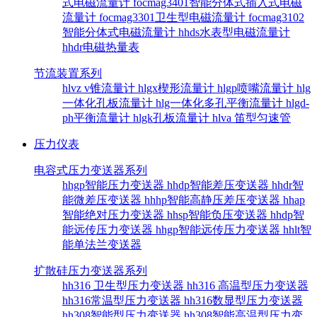
式电磁流量计
focmag3401智能分体式插入式电磁
流量计
focmag3301卫生型电磁流量计
focmag3102
智能分体式电磁流量计
hhds水表型电磁流量计
hhdr电磁热量表
节流装置系列
hlvz v锥流量计
hlgx楔形流量计
hlgp喷嘴流量计
hlg
一体化孔板流量计
hlg一体化多孔平衡流量计
hlgd-
ph平衡流量计
hlgk孔板流量计
hlva 笛型匀速管
压力仪表
电容式压力变送器系列
hhgp智能压力变送器
hhdp智能差压变送器
hhdr智
能微差压变送器
hhhp智能高静压差压变送器
hhap
智能绝对压力变送器
hhsp智能负压变送器
hhdp智
能远传压力变送器
hhgp智能远传压力变送器
hhlt智
能单法兰变送器
扩散硅压力变送器系列
hh316 卫生型压力变送器
hh316 高温型压力变送器
hh316常温型压力变送器
hh316数显型压力变送器
hh308智能型压力变送器
hh308智能高温型压力变