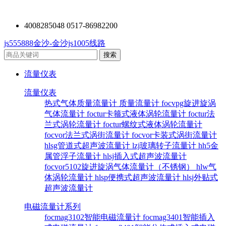
4008285048 0517-86982200
js555888金沙-金沙js1005线路
流量仪表
流量仪表
热式气体质量流量计
质量流量计
focvpg旋进旋涡
气体流量计
foctur卡箍式液体涡轮流量计
foctur法
兰式涡轮流量计
foctur螺纹式液体涡轮流量计
focvor法兰式涡街流量计
focvor卡装式涡街流量计
hlsg管道式超声波流量计
lzj玻璃转子流量计
hh5金
属管浮子流量计
hlsj插入式超声波流量计
focvor5102旋进旋涡气体流量计（不锈钢）
hlw气
体涡轮流量计
hlsp便携式超声波流量计
hlsj外贴式
超声波流量计
电磁流量计系列
focmag3102智能电磁流量计
focmag3401智能插入