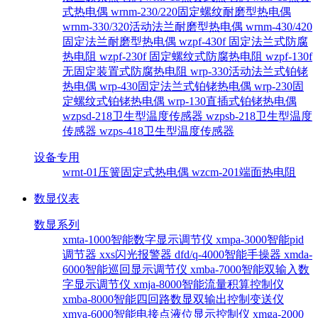
式热电偶
wrnm-230/220固定螺纹耐磨型热电偶
wrnm-330/320活动法兰耐磨型热电偶
wrnm-430/420
固定法兰耐磨型热电偶
wzpf-430f 固定法兰式防腐
热电阻
wzpf-230f 固定螺纹式防腐热电阻
wzpf-130f
无固定装置式防腐热电阻
wrp-330活动法兰式铂铑
热电偶
wrp-430固定法兰式铂铑热电偶
wrp-230固
定螺纹式铂铑热电偶
wrp-130直插式铂铑热电偶
wzpsd-218卫生型温度传感器
wzpsb-218卫生型温度
传感器
wzps-418卫生型温度传感器
设备专用
wrnt-01压簧固定式热电偶
wzcm-201端面热电阻
数显仪表
数显系列
xmta-1000智能数字显示调节仪
xmpa-3000智能pid
调节器
xxs闪光报警器
dfd/q-4000智能手操器
xmda-
6000智能巡回显示调节仪
xmba-7000智能双输入数
字显示调节仪
xmja-8000智能流量积算控制仪
xmba-8000智能四回路数显双输出控制变送仪
xmya-6000智能电接点液位显示控制仪
xmga-2000