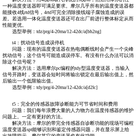
一种温度变送器即可满足要求。摩尔几乎所有的温度变送器都
能接收4线rtd信号，4rtd可完全消除接线端子腐蚀造成的误
差。若选用一体化温度变送器还可在出厂前进行整体标定从而
性能更优。
选型举例：tdz/prg/4-20ma/12-42dc/a[bh2ng]
t4：扰动信号造成误停机
问题：现有的温度变送器在热电偶断线时会产生一个尖峰
扰动信号，这个信号可能造成误停车。有没有什么办法可以消
除这个信号呢？
解决方法：选用摩尔pc编程的tdy型温度变送器，当输入
信号开路时，变送器会短时间将输出锁定在最后输出值上，然
后输出一个低限输出值。
选型举例：tdy/prg/4-20ma/12-42dc/a[d2lc]
t5：完全的传感器故障诊断能力可节省时间和费用
问题：我们每年浪费大量的人力物力在温度传感器的维护
问题上。一定有更好的方法。
解决方法：摩尔的带完全传感器自诊断功能的现场可编程
温度变送器spt能够识别和鉴定传感器问题，并在显示屏上给
出故障指示。摩尔其它的变送器也有此功能。