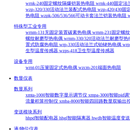
wrnk-240固定螺纹隔爆铠装热电阻
wrnk-440固
wzp-320/330活动法兰装配式热电阻
wzp-420/4
热电阻
wzpk-506/536/566可动卡套法兰铠装热电阻
特殊型工业专用
wrnm-131无固定装置碳素热电偶
wrnm-231固定
螺纹耐磨型热电偶
wrnm-330/320活动法兰耐磨型
置式防腐热电阻
wrp-330活动法兰式铂铑热电偶
wr
生型温度传感器
wzps-418卫生型温度传感器
设备专用
wrnt-01压簧固定式热电偶
wzcm-201端面热电阻
数显仪表
数显系列
xmta-1000智能数字显示调节仪
xmpa-3000智能pi
流量积算控制仪
xmba-8000智能四回路数显双输
变送模块系列
hhpd智能配电器
hhgl智能隔离器
hwdb智能温度变
液/物位仪表