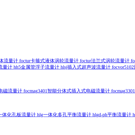
气体流量计
foctur卡箍式液体涡轮流量计
foctur法兰式涡轮流量计
f
子流量计
hh5金属管浮子流量计
hlsj插入式超声波流量计
focvor
入式电磁流量计
focmag3401智能分体式插入式电磁流量计
focmag
g一体化孔板流量计
hlg一体化多孔平衡流量计
hlgd-ph平衡流量计