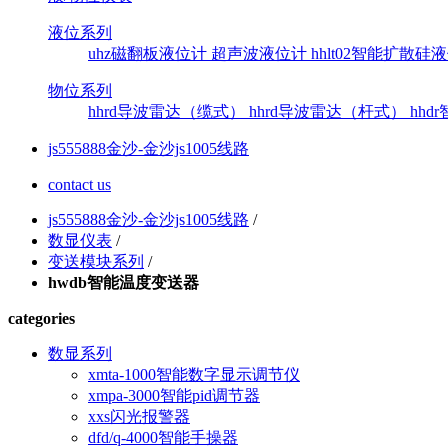
液位系列
uhz磁翻板液位计
超声波液位计
hhlt02智能扩散
物位系列
hhrd导波雷达（缆式）
hhrd导波雷达（杆式）
hh
js555888金沙-金沙js1005线路
contact us
js555888金沙-金沙js1005线路
/
数显仪表
/
变送模块系列
/
hwdb智能温度变送器
categories
数显系列
xmta-1000智能数字显示调节仪
xmpa-3000智能pid调节器
xxs闪光报警器
dfd/q-4000智能手操器