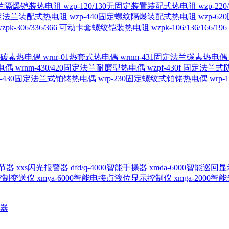
定法兰隔爆铠装热电阻
wzp-120/130无固定装置装配式热电阻
wzp-2
30固定法兰装配式热电阻
wzp-440固定螺纹隔爆装配式热电阻
wzp-
wzpk-306/336/366 可动卡套螺纹铠装热电阻
wzpk-106/136/16
螺纹碳素热电偶
wrnr-01热套式热电偶
wrnm-431固定法兰碳素热电
热电偶
wrnm-430/420固定法兰耐磨型热电偶
wzpf-430f 固定法
p-430固定法兰式铂铑热电偶
wrp-230固定螺纹式铂铑热电偶
wrp
d调节器
xxs闪光报警器
dfd/q-4000智能手操器
xmda-6000智能巡
出控制变送仪
xmya-6000智能电接点液位显示控制仪
xmga-2000
送器