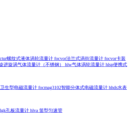
octur螺纹式液体涡轮流量计
focvor法兰式涡街流量计
focvor卡装
5102旋进旋涡气体流量计（不锈钢）
hlw气体涡轮流量计
hlsp便携式
3301卫生型电磁流量计
focmag3102智能分体式电磁流量计
hhds水表
hlgk孔板流量计
hlva 笛型匀速管