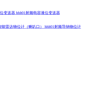
硅液位变送器
hhlt01射频电容液位变送器
dr智能雷达物位计（喇叭口）
hhlt01射频导纳物位计