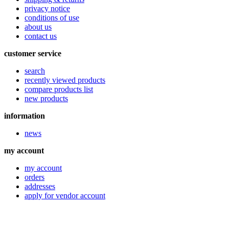
privacy notice
conditions of use
about us
contact us
customer service
search
recently viewed products
compare products list
new products
information
news
my account
my account
orders
addresses
apply for vendor account