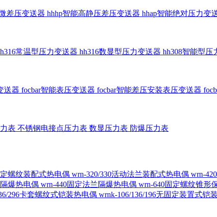
智能微差压变送器
hhhp智能高静压差压变送器
hhap智能绝对压力变
hh316常温型压力变送器
hh316数显型压力变送器
hh308智能型
传变送器
focbar智能表压变送器
focbar智能差压安装表压变送器
fo
压力表
不锈钢电接点压力表
数显压力表
防爆压力表
230固定螺纹装配式热电偶
wrn-320/330活动法兰装配式热电偶
wrn-
螺纹隔爆热电偶
wrn-440固定法兰隔爆热电偶
wrn-640固定螺纹锥
6/236/296卡套螺纹式铠装热电偶
wrnk-106/136/196无固定装置式