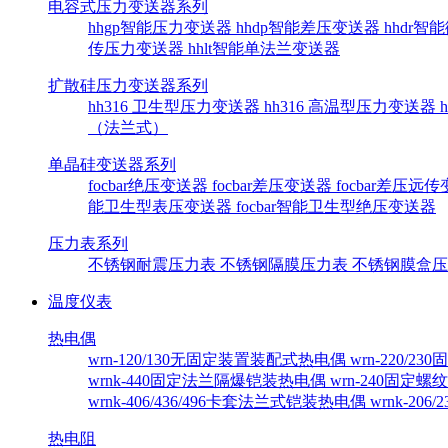
电容式压力变送器系列
hhgp智能压力变送器
hhdp智能差压变送器
hhdr
传压力变送器
hhlt智能单法兰变送器
扩散硅压力变送器系列
hh316 卫生型压力变送器
hh316 高温型压力变送器
（法兰式）
单晶硅变送器系列
focbar绝压变送器
focbar差压变送器
focbar差压远
能卫生型表压变送器
focbar智能卫生型绝压变送器
压力表系列
不锈钢耐震压力表
不锈钢隔膜压力表
不锈钢膜盒
温度仪表
热电偶
wrn-120/130无固定装置装配式热电偶
wrn-220/
wrnk-440固定法兰隔爆铠装热电偶
wrn-240固定
wrnk-406/436/496卡套法兰式铠装热电偶
wrnk-20
热电阻