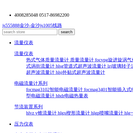
4008285048 0517-86982200
js555888金沙-金沙js1005线路
流量仪表
流量仪表
热式气体质量流量计
质量流量计
focvpg旋进旋涡
式涡街流量计
hlsg管道式超声波流量计
lzj玻璃转
超声波流量计
hlsj外贴式超声波流量计
电磁流量计系列
focmag3102智能电磁流量计
focmag3401智能插
型电磁流量计
hhdr电磁热量表
节流装置系列
hlvz v锥流量计
hlgx楔形流量计
hlgp喷嘴流量计
hl
压力仪表