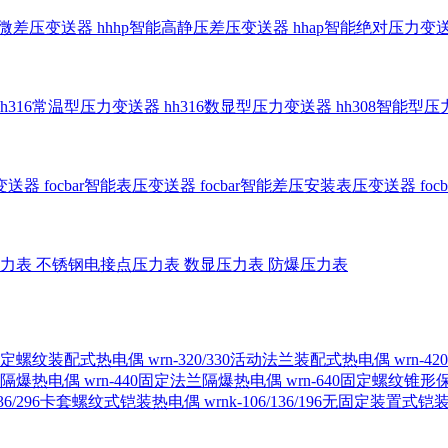
智能微差压变送器
hhhp智能高静压差压变送器
hhap智能绝对压力变
hh316常温型压力变送器
hh316数显型压力变送器
hh308智能型
传变送器
focbar智能表压变送器
focbar智能差压安装表压变送器
fo
压力表
不锈钢电接点压力表
数显压力表
防爆压力表
230固定螺纹装配式热电偶
wrn-320/330活动法兰装配式热电偶
wrn-
螺纹隔爆热电偶
wrn-440固定法兰隔爆热电偶
wrn-640固定螺纹锥
6/236/296卡套螺纹式铠装热电偶
wrnk-106/136/196无固定装置式