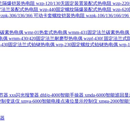
定法兰隔爆铠装热电阻
wzp-120/130无固定装置装配式热电阻
wzp-2
30固定法兰装配式热电阻
wzp-440固定螺纹隔爆装配式热电阻
wzp-
wzpk-306/336/366 可动卡套螺纹铠装热电阻
wzpk-106/136/16
螺纹碳素热电偶
wrnr-01热套式热电偶
wrnm-431固定法兰碳素热电
热电偶
wrnm-430/420固定法兰耐磨型热电偶
wzpf-430f 固定法
p-430固定法兰式铂铑热电偶
wrp-230固定螺纹式铂铑热电偶
wrp
d调节器
xxs闪光报警器
dfd/q-4000智能手操器
xmda-6000智能巡
出控制变送仪
xmya-6000智能电接点液位显示控制仪
xmga-2000
送器