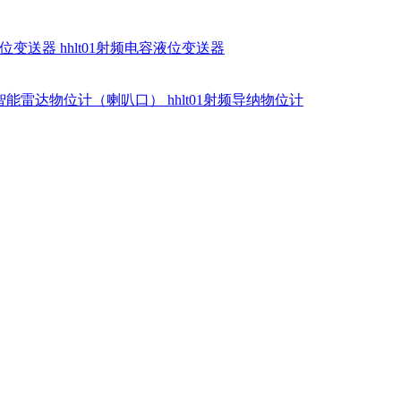
硅液位变送器
hhlt01射频电容液位变送器
dr智能雷达物位计（喇叭口）
hhlt01射频导纳物位计