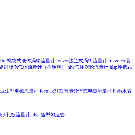
octur螺纹式液体涡轮流量计
focvor法兰式涡街流量计
focvor卡装
5102旋进旋涡气体流量计（不锈钢）
hlw气体涡轮流量计
hlsp便携式
3301卫生型电磁流量计
focmag3102智能分体式电磁流量计
hhds水表
hlgk孔板流量计
hlva 笛型匀速管