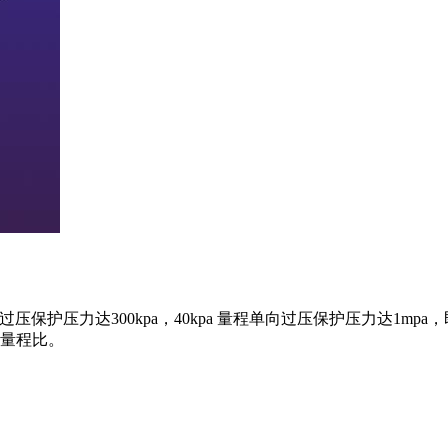
压保护压力达300kpa，40kpa 量程单向过压保护压力达1m
调节量程比。