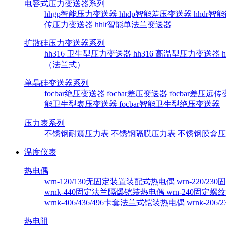
电容式压力变送器系列
hhgp智能压力变送器
hhdp智能差压变送器
hhdr
传压力变送器
hhlt智能单法兰变送器
扩散硅压力变送器系列
hh316 卫生型压力变送器
hh316 高温型压力变送器
（法兰式）
单晶硅变送器系列
focbar绝压变送器
focbar差压变送器
focbar差压远
能卫生型表压变送器
focbar智能卫生型绝压变送器
压力表系列
不锈钢耐震压力表
不锈钢隔膜压力表
不锈钢膜盒
温度仪表
热电偶
wrn-120/130无固定装置装配式热电偶
wrn-220/
wrnk-440固定法兰隔爆铠装热电偶
wrn-240固定
wrnk-406/436/496卡套法兰式铠装热电偶
wrnk-20
热电阻