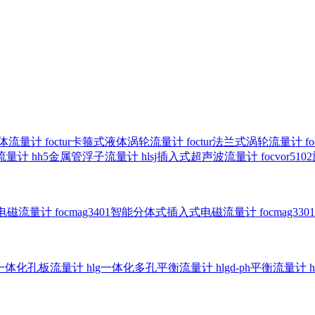
气体流量计
foctur卡箍式液体涡轮流量计
foctur法兰式涡轮流量计
f
子流量计
hh5金属管浮子流量计
hlsj插入式超声波流量计
focvor
入式电磁流量计
focmag3401智能分体式插入式电磁流量计
focmag
g一体化孔板流量计
hlg一体化多孔平衡流量计
hlgd-ph平衡流量计