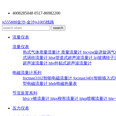
4008285048 0517-86982200
js555888金沙-金沙js1005线路
流量仪表
流量仪表
热式气体质量流量计
质量流量计
focvpg旋进旋涡
式涡街流量计
hlsg管道式超声波流量计
lzj玻璃转
超声波流量计
hlsj外贴式超声波流量计
电磁流量计系列
focmag3102智能电磁流量计
focmag3401智能插
型电磁流量计
hhdr电磁热量表
节流装置系列
hlvz v锥流量计
hlgx楔形流量计
hlgp喷嘴流量计
hl
压力仪表