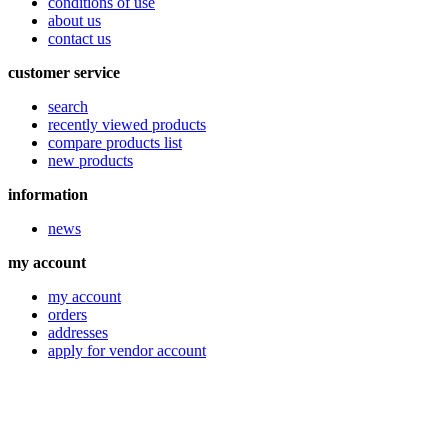
conditions of use
about us
contact us
customer service
search
recently viewed products
compare products list
new products
information
news
my account
my account
orders
addresses
apply for vendor account