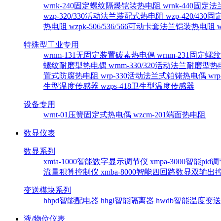
wrnk-240固定螺纹隔爆铠装热电阻
wrnk-440固
wzp-320/330活动法兰装配式热电阻
wzp-420/4
热电阻
wzpk-506/536/566可动卡套法兰铠装热电阻
特殊型工业专用
wrnm-131无固定装置碳素热电偶
wrnm-231固定
螺纹耐磨型热电偶
wrnm-330/320活动法兰耐磨型
置式防腐热电阻
wrp-330活动法兰式铂铑热电偶
wr
生型温度传感器
wzps-418卫生型温度传感器
设备专用
wrnt-01压簧固定式热电偶
wzcm-201端面热电阻
数显仪表
数显系列
xmta-1000智能数字显示调节仪
xmpa-3000智能pi
流量积算控制仪
xmba-8000智能四回路数显双输
变送模块系列
hhpd智能配电器
hhgl智能隔离器
hwdb智能温度变
液/物位仪表