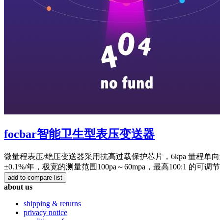
focbar智能卫生型表压变送器
微量程表压/绝压变送器采用抗高过载保护芯片，6kpa 量程单向过
±0.1%/年，极宽的测量范围100pa～60mpa，最高100:1 的可
about us
shipping & returns
privacy notice