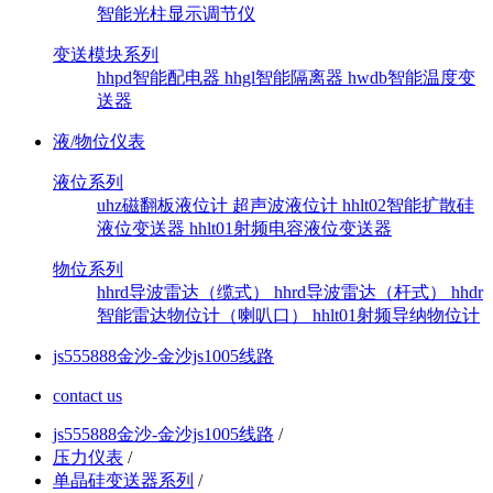
智能光柱显示调节仪
变送模块系列
hhpd智能配电器
hhgl智能隔离器
hwdb智能温度变
送器
液/物位仪表
液位系列
uhz磁翻板液位计
超声波液位计
hhlt02智能扩散硅
液位变送器
hhlt01射频电容液位变送器
物位系列
hhrd导波雷达（缆式）
hhrd导波雷达（杆式）
hhdr
智能雷达物位计（喇叭口）
hhlt01射频导纳物位计
js555888金沙-金沙js1005线路
contact us
js555888金沙-金沙js1005线路
/
压力仪表
/
单晶硅变送器系列
/