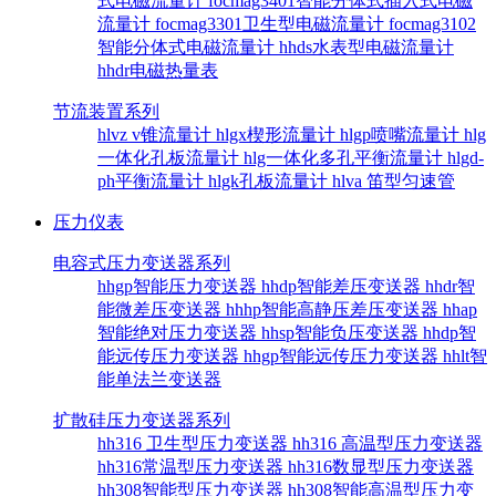
式电磁流量计
focmag3401智能分体式插入式电磁
流量计
focmag3301卫生型电磁流量计
focmag3102
智能分体式电磁流量计
hhds水表型电磁流量计
hhdr电磁热量表
节流装置系列
hlvz v锥流量计
hlgx楔形流量计
hlgp喷嘴流量计
hlg
一体化孔板流量计
hlg一体化多孔平衡流量计
hlgd-
ph平衡流量计
hlgk孔板流量计
hlva 笛型匀速管
压力仪表
电容式压力变送器系列
hhgp智能压力变送器
hhdp智能差压变送器
hhdr智
能微差压变送器
hhhp智能高静压差压变送器
hhap
智能绝对压力变送器
hhsp智能负压变送器
hhdp智
能远传压力变送器
hhgp智能远传压力变送器
hhlt智
能单法兰变送器
扩散硅压力变送器系列
hh316 卫生型压力变送器
hh316 高温型压力变送器
hh316常温型压力变送器
hh316数显型压力变送器
hh308智能型压力变送器
hh308智能高温型压力变