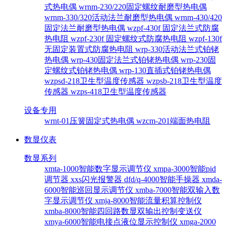
式热电偶
wrnm-230/220固定螺纹耐磨型热电偶
wrnm-330/320活动法兰耐磨型热电偶
wrnm-430/420
固定法兰耐磨型热电偶
wzpf-430f 固定法兰式防腐
热电阻
wzpf-230f 固定螺纹式防腐热电阻
wzpf-130f
无固定装置式防腐热电阻
wrp-330活动法兰式铂铑
热电偶
wrp-430固定法兰式铂铑热电偶
wrp-230固
定螺纹式铂铑热电偶
wrp-130直插式铂铑热电偶
wzpsd-218卫生型温度传感器
wzpsb-218卫生型温度
传感器
wzps-418卫生型温度传感器
设备专用
wrnt-01压簧固定式热电偶
wzcm-201端面热电阻
数显仪表
数显系列
xmta-1000智能数字显示调节仪
xmpa-3000智能pid
调节器
xxs闪光报警器
dfd/q-4000智能手操器
xmda-
6000智能巡回显示调节仪
xmba-7000智能双输入数
字显示调节仪
xmja-8000智能流量积算控制仪
xmba-8000智能四回路数显双输出控制变送仪
xmya-6000智能电接点液位显示控制仪
xmga-2000