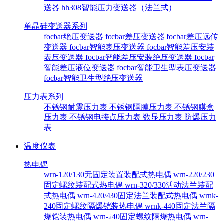
送器
hh308智能压力变送器（法兰式）
单晶硅变送器系列
focbar绝压变送器
focbar差压变送器
focbar差压远传
变送器
focbar智能表压变送器
focbar智能差压安装
表压变送器
focbar智能差压安装绝压变送器
focbar
智能差压液位变送器
focbar智能卫生型表压变送器
focbar智能卫生型绝压变送器
压力表系列
不锈钢耐震压力表
不锈钢隔膜压力表
不锈钢膜盒
压力表
不锈钢电接点压力表
数显压力表
防爆压力
表
温度仪表
热电偶
wrn-120/130无固定装置装配式热电偶
wrn-220/230
固定螺纹装配式热电偶
wrn-320/330活动法兰装配
式热电偶
wrn-420/430固定法兰装配式热电偶
wrnk-
240固定螺纹隔爆铠装热电偶
wrnk-440固定法兰隔
爆铠装热电偶
wrn-240固定螺纹隔爆热电偶
wrn-