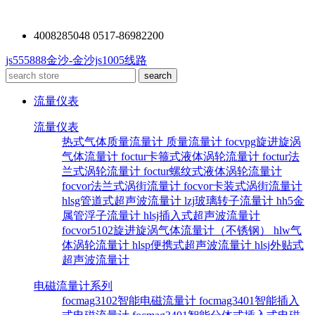
4008285048 0517-86982200
js555888金沙-金沙js1005线路
流量仪表
流量仪表
热式气体质量流量计
质量流量计
focvpg旋进旋涡
气体流量计
foctur卡箍式液体涡轮流量计
foctur法
兰式涡轮流量计
foctur螺纹式液体涡轮流量计
focvor法兰式涡街流量计
focvor卡装式涡街流量计
hlsg管道式超声波流量计
lzj玻璃转子流量计
hh5金
属管浮子流量计
hlsj插入式超声波流量计
focvor5102旋进旋涡气体流量计（不锈钢）
hlw气
体涡轮流量计
hlsp便携式超声波流量计
hlsj外贴式
超声波流量计
电磁流量计系列
focmag3102智能电磁流量计
focmag3401智能插入