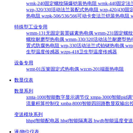
wrnk-240固定螺纹隔爆铠装热电阻
wrnk-440固
wzp-320/330活动法兰装配式热电阻
wzp-420/4
热电阻
wzpk-506/536/566可动卡套法兰铠装热电阻
特殊型工业专用
wrnm-131无固定装置碳素热电偶
wrnm-231固定
螺纹耐磨型热电偶
wrnm-330/320活动法兰耐磨型
置式防腐热电阻
wrp-330活动法兰式铂铑热电偶
wr
生型温度传感器
wzps-418卫生型温度传感器
设备专用
wrnt-01压簧固定式热电偶
wzcm-201端面热电阻
数显仪表
数显系列
xmta-1000智能数字显示调节仪
xmpa-3000智能pi
流量积算控制仪
xmba-8000智能四回路数显双输
变送模块系列
hhpd智能配电器
hhgl智能隔离器
hwdb智能温度变
液/物位仪表