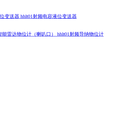
硅液位变送器
hhlt01射频电容液位变送器
dr智能雷达物位计（喇叭口）
hhlt01射频导纳物位计