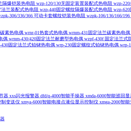
定法兰隔爆铠装热电阻
wzp-120/130无固定装置装配式热电阻
wzp-2
30固定法兰装配式热电阻
wzp-440固定螺纹隔爆装配式热电阻
wzp-
wzpk-306/336/366 可动卡套螺纹铠装热电阻
wzpk-106/136/16
螺纹碳素热电偶
wrnr-01热套式热电偶
wrnm-431固定法兰碳素热电
热电偶
wrnm-430/420固定法兰耐磨型热电偶
wzpf-430f 固定法
p-430固定法兰式铂铑热电偶
wrp-230固定螺纹式铂铑热电偶
wrp
d调节器
xxs闪光报警器
dfd/q-4000智能手操器
xmda-6000智能巡
出控制变送仪
xmya-6000智能电接点液位显示控制仪
xmga-2000
送器