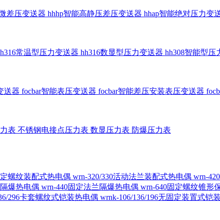
智能微差压变送器
hhhp智能高静压差压变送器
hhap智能绝对压力变
hh316常温型压力变送器
hh316数显型压力变送器
hh308智能型
传变送器
focbar智能表压变送器
focbar智能差压安装表压变送器
fo
压力表
不锈钢电接点压力表
数显压力表
防爆压力表
230固定螺纹装配式热电偶
wrn-320/330活动法兰装配式热电偶
wrn-
螺纹隔爆热电偶
wrn-440固定法兰隔爆热电偶
wrn-640固定螺纹锥
6/236/296卡套螺纹式铠装热电偶
wrnk-106/136/196无固定装置式