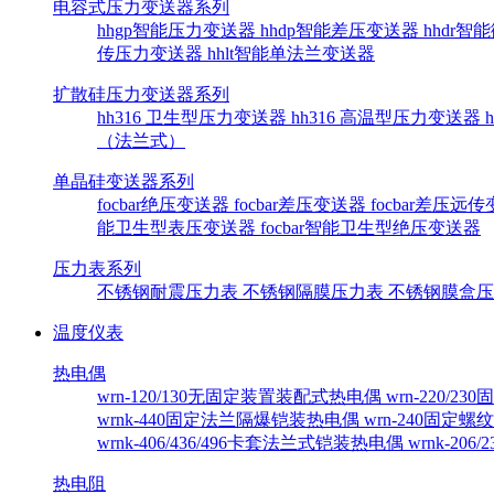
电容式压力变送器系列
hhgp智能压力变送器
hhdp智能差压变送器
hhdr
传压力变送器
hhlt智能单法兰变送器
扩散硅压力变送器系列
hh316 卫生型压力变送器
hh316 高温型压力变送器
（法兰式）
单晶硅变送器系列
focbar绝压变送器
focbar差压变送器
focbar差压远
能卫生型表压变送器
focbar智能卫生型绝压变送器
压力表系列
不锈钢耐震压力表
不锈钢隔膜压力表
不锈钢膜盒
温度仪表
热电偶
wrn-120/130无固定装置装配式热电偶
wrn-220/
wrnk-440固定法兰隔爆铠装热电偶
wrn-240固定
wrnk-406/436/496卡套法兰式铠装热电偶
wrnk-20
热电阻