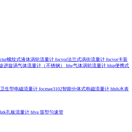
octur螺纹式液体涡轮流量计
focvor法兰式涡街流量计
focvor卡装
5102旋进旋涡气体流量计（不锈钢）
hlw气体涡轮流量计
hlsp便携式
3301卫生型电磁流量计
focmag3102智能分体式电磁流量计
hhds水表
hlgk孔板流量计
hlva 笛型匀速管