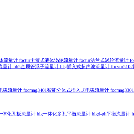
气体流量计
foctur卡箍式液体涡轮流量计
foctur法兰式涡轮流量计
f
子流量计
hh5金属管浮子流量计
hlsj插入式超声波流量计
focvor
入式电磁流量计
focmag3401智能分体式插入式电磁流量计
focmag
g一体化孔板流量计
hlg一体化多孔平衡流量计
hlgd-ph平衡流量计