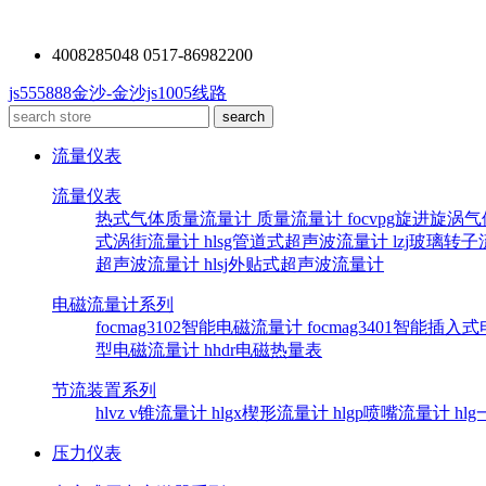
4008285048 0517-86982200
js555888金沙-金沙js1005线路
流量仪表
流量仪表
热式气体质量流量计
质量流量计
focvpg旋进旋涡
式涡街流量计
hlsg管道式超声波流量计
lzj玻璃转
超声波流量计
hlsj外贴式超声波流量计
电磁流量计系列
focmag3102智能电磁流量计
focmag3401智能插
型电磁流量计
hhdr电磁热量表
节流装置系列
hlvz v锥流量计
hlgx楔形流量计
hlgp喷嘴流量计
hl
压力仪表