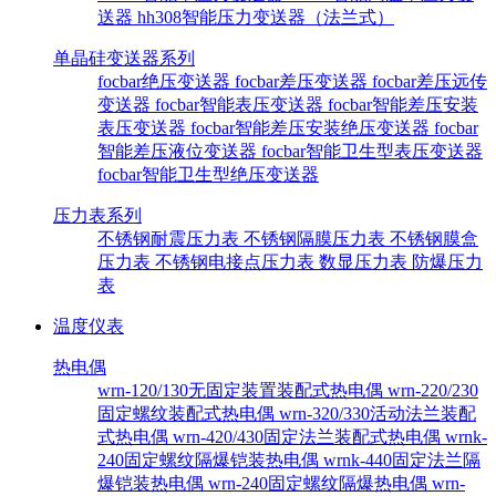
送器
hh308智能压力变送器（法兰式）
单晶硅变送器系列
focbar绝压变送器
focbar差压变送器
focbar差压远传
变送器
focbar智能表压变送器
focbar智能差压安装
表压变送器
focbar智能差压安装绝压变送器
focbar
智能差压液位变送器
focbar智能卫生型表压变送器
focbar智能卫生型绝压变送器
压力表系列
不锈钢耐震压力表
不锈钢隔膜压力表
不锈钢膜盒
压力表
不锈钢电接点压力表
数显压力表
防爆压力
表
温度仪表
热电偶
wrn-120/130无固定装置装配式热电偶
wrn-220/230
固定螺纹装配式热电偶
wrn-320/330活动法兰装配
式热电偶
wrn-420/430固定法兰装配式热电偶
wrnk-
240固定螺纹隔爆铠装热电偶
wrnk-440固定法兰隔
爆铠装热电偶
wrn-240固定螺纹隔爆热电偶
wrn-