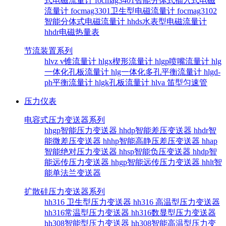
式电磁流量计
focmag3401智能分体式插入式电磁
流量计
focmag3301卫生型电磁流量计
focmag3102
智能分体式电磁流量计
hhds水表型电磁流量计
hhdr电磁热量表
节流装置系列
hlvz v锥流量计
hlgx楔形流量计
hlgp喷嘴流量计
hlg
一体化孔板流量计
hlg一体化多孔平衡流量计
hlgd-
ph平衡流量计
hlgk孔板流量计
hlva 笛型匀速管
压力仪表
电容式压力变送器系列
hhgp智能压力变送器
hhdp智能差压变送器
hhdr智
能微差压变送器
hhhp智能高静压差压变送器
hhap
智能绝对压力变送器
hhsp智能负压变送器
hhdp智
能远传压力变送器
hhgp智能远传压力变送器
hhlt智
能单法兰变送器
扩散硅压力变送器系列
hh316 卫生型压力变送器
hh316 高温型压力变送器
hh316常温型压力变送器
hh316数显型压力变送器
hh308智能型压力变送器
hh308智能高温型压力变