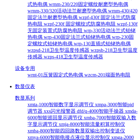
式热电偶
wrnm-230/220固定螺纹耐磨型热电偶
wrnm-330/320活动法兰耐磨型热电偶
wrnm-430/420
固定法兰耐磨型热电偶
wzpf-430f 固定法兰式防腐
热电阻
wzpf-230f 固定螺纹式防腐热电阻
wzpf-130f
无固定装置式防腐热电阻
wrp-330活动法兰式铂铑
热电偶
wrp-430固定法兰式铂铑热电偶
wrp-230固
定螺纹式铂铑热电偶
wrp-130直插式铂铑热电偶
wzpsd-218卫生型温度传感器
wzpsb-218卫生型温度
传感器
wzps-418卫生型温度传感器
设备专用
wrnt-01压簧固定式热电偶
wzcm-201端面热电阻
数显仪表
数显系列
xmta-1000智能数字显示调节仪
xmpa-3000智能pid
调节器
xxs闪光报警器
dfd/q-4000智能手操器
xmda-
6000智能巡回显示调节仪
xmba-7000智能双输入数
字显示调节仪
xmja-8000智能流量积算控制仪
xmba-8000智能四回路数显双输出控制变送仪
xmya-6000智能电接点液位显示控制仪
xmga-2000