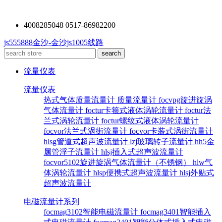
4008285048 0517-86982200
js555888金沙-金沙js1005线路
流量仪表
流量仪表
热式气体质量流量计
质量流量计
focvpg旋进旋涡
气体流量计
foctur卡箍式液体涡轮流量计
foctur法
兰式涡轮流量计
foctur螺纹式液体涡轮流量计
focvor法兰式涡街流量计
focvor卡装式涡街流量计
hlsg管道式超声波流量计
lzj玻璃转子流量计
hh5金
属管浮子流量计
hlsj插入式超声波流量计
focvor5102旋进旋涡气体流量计（不锈钢）
hlw气
体涡轮流量计
hlsp便携式超声波流量计
hlsj外贴式
超声波流量计
电磁流量计系列
focmag3102智能电磁流量计
focmag3401智能插入