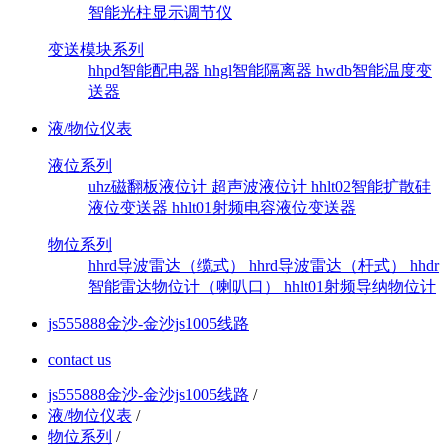
智能光柱显示调节仪
变送模块系列
hhpd智能配电器
hhgl智能隔离器
hwdb智能温度变
送器
液/物位仪表
液位系列
uhz磁翻板液位计
超声波液位计
hhlt02智能扩散硅
液位变送器
hhlt01射频电容液位变送器
物位系列
hhrd导波雷达（缆式）
hhrd导波雷达（杆式）
hhdr
智能雷达物位计（喇叭口）
hhlt01射频导纳物位计
js555888金沙-金沙js1005线路
contact us
js555888金沙-金沙js1005线路
/
液/物位仪表
/
物位系列
/