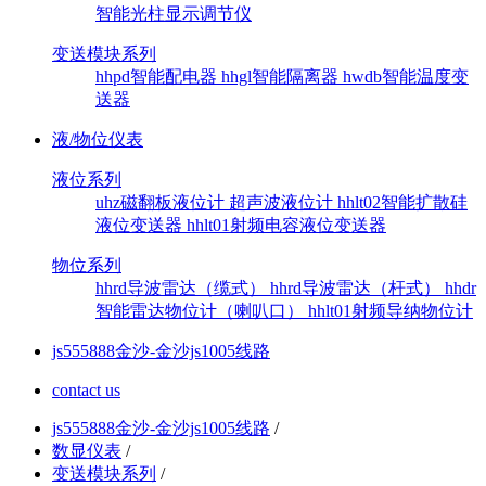
智能光柱显示调节仪
变送模块系列
hhpd智能配电器
hhgl智能隔离器
hwdb智能温度变
送器
液/物位仪表
液位系列
uhz磁翻板液位计
超声波液位计
hhlt02智能扩散硅
液位变送器
hhlt01射频电容液位变送器
物位系列
hhrd导波雷达（缆式）
hhrd导波雷达（杆式）
hhdr
智能雷达物位计（喇叭口）
hhlt01射频导纳物位计
js555888金沙-金沙js1005线路
contact us
js555888金沙-金沙js1005线路
/
数显仪表
/
变送模块系列
/