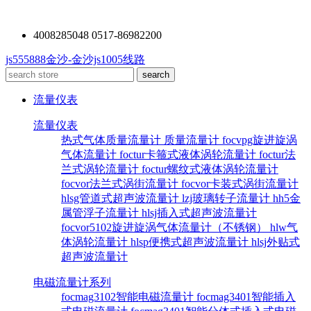
4008285048 0517-86982200
js555888金沙-金沙js1005线路
流量仪表
流量仪表
热式气体质量流量计
质量流量计
focvpg旋进旋涡
气体流量计
foctur卡箍式液体涡轮流量计
foctur法
兰式涡轮流量计
foctur螺纹式液体涡轮流量计
focvor法兰式涡街流量计
focvor卡装式涡街流量计
hlsg管道式超声波流量计
lzj玻璃转子流量计
hh5金
属管浮子流量计
hlsj插入式超声波流量计
focvor5102旋进旋涡气体流量计（不锈钢）
hlw气
体涡轮流量计
hlsp便携式超声波流量计
hlsj外贴式
超声波流量计
电磁流量计系列
focmag3102智能电磁流量计
focmag3401智能插入