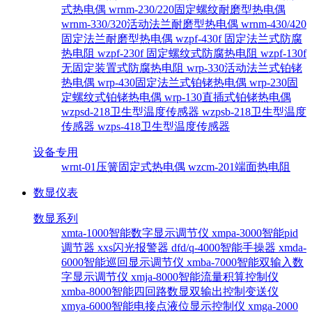
式热电偶
wrnm-230/220固定螺纹耐磨型热电偶
wrnm-330/320活动法兰耐磨型热电偶
wrnm-430/420
固定法兰耐磨型热电偶
wzpf-430f 固定法兰式防腐
热电阻
wzpf-230f 固定螺纹式防腐热电阻
wzpf-130f
无固定装置式防腐热电阻
wrp-330活动法兰式铂铑
热电偶
wrp-430固定法兰式铂铑热电偶
wrp-230固
定螺纹式铂铑热电偶
wrp-130直插式铂铑热电偶
wzpsd-218卫生型温度传感器
wzpsb-218卫生型温度
传感器
wzps-418卫生型温度传感器
设备专用
wrnt-01压簧固定式热电偶
wzcm-201端面热电阻
数显仪表
数显系列
xmta-1000智能数字显示调节仪
xmpa-3000智能pid
调节器
xxs闪光报警器
dfd/q-4000智能手操器
xmda-
6000智能巡回显示调节仪
xmba-7000智能双输入数
字显示调节仪
xmja-8000智能流量积算控制仪
xmba-8000智能四回路数显双输出控制变送仪
xmya-6000智能电接点液位显示控制仪
xmga-2000