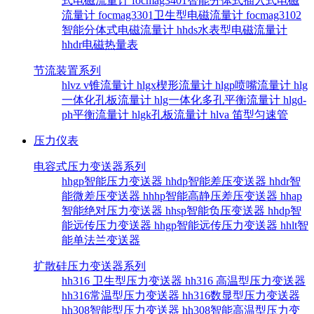
式电磁流量计
focmag3401智能分体式插入式电磁
流量计
focmag3301卫生型电磁流量计
focmag3102
智能分体式电磁流量计
hhds水表型电磁流量计
hhdr电磁热量表
节流装置系列
hlvz v锥流量计
hlgx楔形流量计
hlgp喷嘴流量计
hlg
一体化孔板流量计
hlg一体化多孔平衡流量计
hlgd-
ph平衡流量计
hlgk孔板流量计
hlva 笛型匀速管
压力仪表
电容式压力变送器系列
hhgp智能压力变送器
hhdp智能差压变送器
hhdr智
能微差压变送器
hhhp智能高静压差压变送器
hhap
智能绝对压力变送器
hhsp智能负压变送器
hhdp智
能远传压力变送器
hhgp智能远传压力变送器
hhlt智
能单法兰变送器
扩散硅压力变送器系列
hh316 卫生型压力变送器
hh316 高温型压力变送器
hh316常温型压力变送器
hh316数显型压力变送器
hh308智能型压力变送器
hh308智能高温型压力变