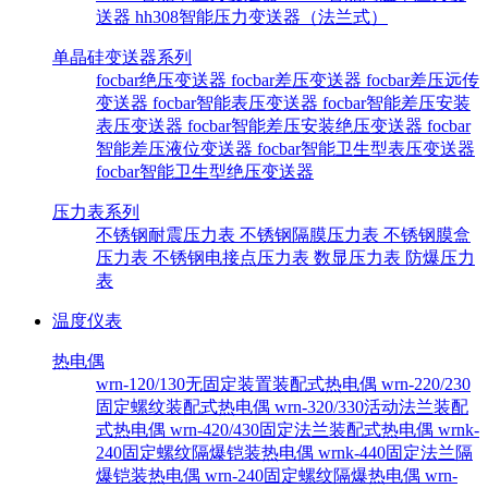
送器
hh308智能压力变送器（法兰式）
单晶硅变送器系列
focbar绝压变送器
focbar差压变送器
focbar差压远传
变送器
focbar智能表压变送器
focbar智能差压安装
表压变送器
focbar智能差压安装绝压变送器
focbar
智能差压液位变送器
focbar智能卫生型表压变送器
focbar智能卫生型绝压变送器
压力表系列
不锈钢耐震压力表
不锈钢隔膜压力表
不锈钢膜盒
压力表
不锈钢电接点压力表
数显压力表
防爆压力
表
温度仪表
热电偶
wrn-120/130无固定装置装配式热电偶
wrn-220/230
固定螺纹装配式热电偶
wrn-320/330活动法兰装配
式热电偶
wrn-420/430固定法兰装配式热电偶
wrnk-
240固定螺纹隔爆铠装热电偶
wrnk-440固定法兰隔
爆铠装热电偶
wrn-240固定螺纹隔爆热电偶
wrn-