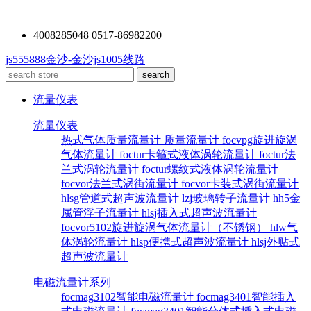
4008285048 0517-86982200
js555888金沙-金沙js1005线路
流量仪表
流量仪表
热式气体质量流量计
质量流量计
focvpg旋进旋涡
气体流量计
foctur卡箍式液体涡轮流量计
foctur法
兰式涡轮流量计
foctur螺纹式液体涡轮流量计
focvor法兰式涡街流量计
focvor卡装式涡街流量计
hlsg管道式超声波流量计
lzj玻璃转子流量计
hh5金
属管浮子流量计
hlsj插入式超声波流量计
focvor5102旋进旋涡气体流量计（不锈钢）
hlw气
体涡轮流量计
hlsp便携式超声波流量计
hlsj外贴式
超声波流量计
电磁流量计系列
focmag3102智能电磁流量计
focmag3401智能插入