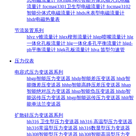
式电磁流量计
focmag3401智能分体式插入式电磁
流量计
focmag3301卫生型电磁流量计
focmag3102
智能分体式电磁流量计
hhds水表型电磁流量计
hhdr电磁热量表
节流装置系列
hlvz v锥流量计
hlgx楔形流量计
hlgp喷嘴流量计
hlg
一体化孔板流量计
hlg一体化多孔平衡流量计
hlgd-
ph平衡流量计
hlgk孔板流量计
hlva 笛型匀速管
压力仪表
电容式压力变送器系列
hhgp智能压力变送器
hhdp智能差压变送器
hhdr智
能微差压变送器
hhhp智能高静压差压变送器
hhap
智能绝对压力变送器
hhsp智能负压变送器
hhdp智
能远传压力变送器
hhgp智能远传压力变送器
hhlt智
能单法兰变送器
扩散硅压力变送器系列
hh316 卫生型压力变送器
hh316 高温型压力变送器
hh316常温型压力变送器
hh316数显型压力变送器
hh308智能型压力变送器
hh308智能高温型压力变