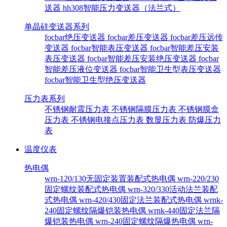
送器
hh308智能压力变送器（法兰式）
单晶硅变送器系列
focbar绝压变送器
focbar差压变送器
focbar差压远传
变送器
focbar智能表压变送器
focbar智能差压安装
表压变送器
focbar智能差压安装绝压变送器
focbar
智能差压液位变送器
focbar智能卫生型表压变送器
focbar智能卫生型绝压变送器
压力表系列
不锈钢耐震压力表
不锈钢隔膜压力表
不锈钢膜盒
压力表
不锈钢电接点压力表
数显压力表
防爆压力
表
温度仪表
热电偶
wrn-120/130无固定装置装配式热电偶
wrn-220/230
固定螺纹装配式热电偶
wrn-320/330活动法兰装配
式热电偶
wrn-420/430固定法兰装配式热电偶
wrnk-
240固定螺纹隔爆铠装热电偶
wrnk-440固定法兰隔
爆铠装热电偶
wrn-240固定螺纹隔爆热电偶
wrn-