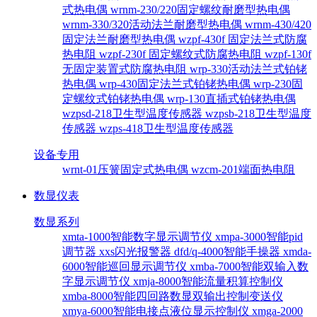
式热电偶
wrnm-230/220固定螺纹耐磨型热电偶
wrnm-330/320活动法兰耐磨型热电偶
wrnm-430/420
固定法兰耐磨型热电偶
wzpf-430f 固定法兰式防腐
热电阻
wzpf-230f 固定螺纹式防腐热电阻
wzpf-130f
无固定装置式防腐热电阻
wrp-330活动法兰式铂铑
热电偶
wrp-430固定法兰式铂铑热电偶
wrp-230固
定螺纹式铂铑热电偶
wrp-130直插式铂铑热电偶
wzpsd-218卫生型温度传感器
wzpsb-218卫生型温度
传感器
wzps-418卫生型温度传感器
设备专用
wrnt-01压簧固定式热电偶
wzcm-201端面热电阻
数显仪表
数显系列
xmta-1000智能数字显示调节仪
xmpa-3000智能pid
调节器
xxs闪光报警器
dfd/q-4000智能手操器
xmda-
6000智能巡回显示调节仪
xmba-7000智能双输入数
字显示调节仪
xmja-8000智能流量积算控制仪
xmba-8000智能四回路数显双输出控制变送仪
xmya-6000智能电接点液位显示控制仪
xmga-2000