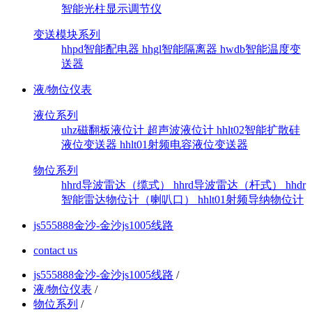
智能光柱显示调节仪
变送模块系列
hhpd智能配电器
hhgl智能隔离器
hwdb智能温度变
送器
液/物位仪表
液位系列
uhz磁翻板液位计
超声波液位计
hhlt02智能扩散硅
液位变送器
hhlt01射频电容液位变送器
物位系列
hhrd导波雷达（缆式）
hhrd导波雷达（杆式）
hhdr
智能雷达物位计（喇叭口）
hhlt01射频导纳物位计
js555888金沙-金沙js1005线路
contact us
js555888金沙-金沙js1005线路
/
液/物位仪表
/
物位系列
/