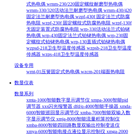
式热电偶
wrnm-230/220固定螺纹耐磨型热电偶
wrnm-330/320活动法兰耐磨型热电偶
wrnm-430/420
固定法兰耐磨型热电偶
wzpf-430f 固定法兰式防腐
热电阻
wzpf-230f 固定螺纹式防腐热电阻
wzpf-130f
无固定装置式防腐热电阻
wrp-330活动法兰式铂铑
热电偶
wrp-430固定法兰式铂铑热电偶
wrp-230固
定螺纹式铂铑热电偶
wrp-130直插式铂铑热电偶
wzpsd-218卫生型温度传感器
wzpsb-218卫生型温度
传感器
wzps-418卫生型温度传感器
设备专用
wrnt-01压簧固定式热电偶
wzcm-201端面热电阻
数显仪表
数显系列
xmta-1000智能数字显示调节仪
xmpa-3000智能pid
调节器
xxs闪光报警器
dfd/q-4000智能手操器
xmda-
6000智能巡回显示调节仪
xmba-7000智能双输入数
字显示调节仪
xmja-8000智能流量积算控制仪
xmba-8000智能四回路数显双输出控制变送仪
xmya-6000智能电接点液位显示控制仪
xmga-2000