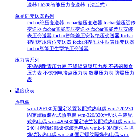
送器
hh308智能压力变送器（法兰式）
单晶硅变送器系列
focbar绝压变送器
focbar差压变送器
focbar差压远传
变送器
focbar智能表压变送器
focbar智能差压安装
表压变送器
focbar智能差压安装绝压变送器
focbar
智能差压液位变送器
focbar智能卫生型表压变送器
focbar智能卫生型绝压变送器
压力表系列
不锈钢耐震压力表
不锈钢隔膜压力表
不锈钢膜盒
压力表
不锈钢电接点压力表
数显压力表
防爆压力
表
温度仪表
热电偶
wrn-120/130无固定装置装配式热电偶
wrn-220/230
固定螺纹装配式热电偶
wrn-320/330活动法兰装配
式热电偶
wrn-420/430固定法兰装配式热电偶
wrnk-
240固定螺纹隔爆铠装热电偶
wrnk-440固定法兰隔
爆铠装热电偶
wrn-240固定螺纹隔爆热电偶
wrn-