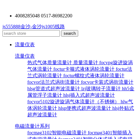
4008285048 0517-86982200
js555888金沙-金沙js1005线路
流量仪表
流量仪表
热式气体质量流量计
质量流量计
focvpg旋进旋涡
气体流量计
foctur卡箍式液体涡轮流量计
foctur法
兰式涡轮流量计
foctur螺纹式液体涡轮流量计
focvor法兰式涡街流量计
focvor卡装式涡街流量计
hlsg管道式超声波流量计
lzj玻璃转子流量计
hh5金
属管浮子流量计
hlsj插入式超声波流量计
focvor5102旋进旋涡气体流量计（不锈钢）
hlw气
体涡轮流量计
hlsp便携式超声波流量计
hlsj外贴式
超声波流量计
电磁流量计系列
focmag3102智能电磁流量计
focmag3401智能插入