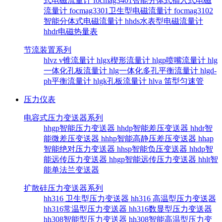
式电磁流量计
focmag3401智能分体式插入式电磁
流量计
focmag3301卫生型电磁流量计
focmag3102
智能分体式电磁流量计
hhds水表型电磁流量计
hhdr电磁热量表
节流装置系列
hlvz v锥流量计
hlgx楔形流量计
hlgp喷嘴流量计
hlg
一体化孔板流量计
hlg一体化多孔平衡流量计
hlgd-
ph平衡流量计
hlgk孔板流量计
hlva 笛型匀速管
压力仪表
电容式压力变送器系列
hhgp智能压力变送器
hhdp智能差压变送器
hhdr智
能微差压变送器
hhhp智能高静压差压变送器
hhap
智能绝对压力变送器
hhsp智能负压变送器
hhdp智
能远传压力变送器
hhgp智能远传压力变送器
hhlt智
能单法兰变送器
扩散硅压力变送器系列
hh316 卫生型压力变送器
hh316 高温型压力变送器
hh316常温型压力变送器
hh316数显型压力变送器
hh308智能型压力变送器
hh308智能高温型压力变