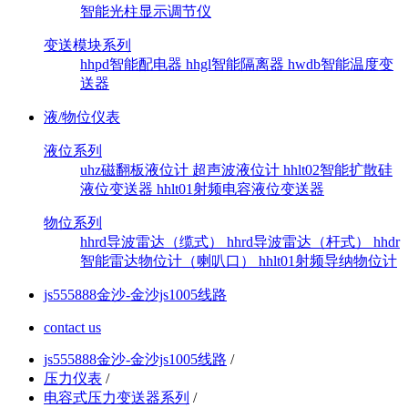
智能光柱显示调节仪
变送模块系列
hhpd智能配电器
hhgl智能隔离器
hwdb智能温度变
送器
液/物位仪表
液位系列
uhz磁翻板液位计
超声波液位计
hhlt02智能扩散硅
液位变送器
hhlt01射频电容液位变送器
物位系列
hhrd导波雷达（缆式）
hhrd导波雷达（杆式）
hhdr
智能雷达物位计（喇叭口）
hhlt01射频导纳物位计
js555888金沙-金沙js1005线路
contact us
js555888金沙-金沙js1005线路
/
压力仪表
/
电容式压力变送器系列
/