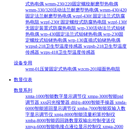
式热电偶
wrnm-230/220固定螺纹耐磨型热电偶
wrnm-330/320活动法兰耐磨型热电偶
wrnm-430/420
固定法兰耐磨型热电偶
wzpf-430f 固定法兰式防腐
热电阻
wzpf-230f 固定螺纹式防腐热电阻
wzpf-130f
无固定装置式防腐热电阻
wrp-330活动法兰式铂铑
热电偶
wrp-430固定法兰式铂铑热电偶
wrp-230固
定螺纹式铂铑热电偶
wrp-130直插式铂铑热电偶
wzpsd-218卫生型温度传感器
wzpsb-218卫生型温度
传感器
wzps-418卫生型温度传感器
设备专用
wrnt-01压簧固定式热电偶
wzcm-201端面热电阻
数显仪表
数显系列
xmta-1000智能数字显示调节仪
xmpa-3000智能pid
调节器
xxs闪光报警器
dfd/q-4000智能手操器
xmda-
6000智能巡回显示调节仪
xmba-7000智能双输入数
字显示调节仪
xmja-8000智能流量积算控制仪
xmba-8000智能四回路数显双输出控制变送仪
xmya-6000智能电接点液位显示控制仪
xmga-2000