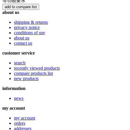
等功能要求
about us
shipping & returns
privacy notice
conditions of use
about us
contact us
customer service
search
recently viewed products
compare products list
new products
information
news
my account
my account
orders
addresses