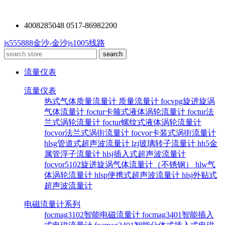
4008285048 0517-86982200
js555888金沙-金沙js1005线路
流量仪表
流量仪表
热式气体质量流量计
质量流量计
focvpg旋进旋涡
气体流量计
foctur卡箍式液体涡轮流量计
foctur法
兰式涡轮流量计
foctur螺纹式液体涡轮流量计
focvor法兰式涡街流量计
focvor卡装式涡街流量计
hlsg管道式超声波流量计
lzj玻璃转子流量计
hh5金
属管浮子流量计
hlsj插入式超声波流量计
focvor5102旋进旋涡气体流量计（不锈钢）
hlw气
体涡轮流量计
hlsp便携式超声波流量计
hlsj外贴式
超声波流量计
电磁流量计系列
focmag3102智能电磁流量计
focmag3401智能插入