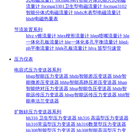
式电磁流量计
focmag3401智能分体式插入式电磁
流量计
focmag3301卫生型电磁流量计
focmag3102
智能分体式电磁流量计
hhds水表型电磁流量计
hhdr电磁热量表
节流装置系列
hlvz v锥流量计
hlgx楔形流量计
hlgp喷嘴流量计
hlg
一体化孔板流量计
hlg一体化多孔平衡流量计
hlgd-
ph平衡流量计
hlgk孔板流量计
hlva 笛型匀速管
压力仪表
电容式压力变送器系列
hhgp智能压力变送器
hhdp智能差压变送器
hhdr智
能微差压变送器
hhhp智能高静压差压变送器
hhap
智能绝对压力变送器
hhsp智能负压变送器
hhdp智
能远传压力变送器
hhgp智能远传压力变送器
hhlt智
能单法兰变送器
扩散硅压力变送器系列
hh316 卫生型压力变送器
hh316 高温型压力变送器
hh316常温型压力变送器
hh316数显型压力变送器
hh308智能型压力变送器
hh308智能高温型压力变