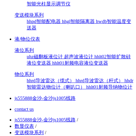
智能光柱显示调节仪
变送模块系列
hhpd智能配电器
hhgl智能隔离器
hwdb智能温度变
送器
液/物位仪表
液位系列
uhz磁翻板液位计
超声波液位计
hhlt02智能扩散硅
液位变送器
hhlt01射频电容液位变送器
物位系列
hhrd导波雷达（缆式）
hhrd导波雷达（杆式）
hhdr
智能雷达物位计（喇叭口）
hhlt01射频导纳物位计
js555888金沙-金沙js1005线路
contact us
js555888金沙-金沙js1005线路
/
数显仪表
/
变送模块系列
/