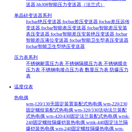
送器
hh308智能压力变送器（法兰式）
单晶硅变送器系列
focbar绝压变送器
focbar差压变送器
focbar差压远传
变送器
focbar智能表压变送器
focbar智能差压安装
表压变送器
focbar智能差压安装绝压变送器
focbar
智能差压液位变送器
focbar智能卫生型表压变送器
focbar智能卫生型绝压变送器
压力表系列
不锈钢耐震压力表
不锈钢隔膜压力表
不锈钢膜盒
压力表
不锈钢电接点压力表
数显压力表
防爆压力
表
温度仪表
热电偶
wrn-120/130无固定装置装配式热电偶
wrn-220/230
固定螺纹装配式热电偶
wrn-320/330活动法兰装配
式热电偶
wrn-420/430固定法兰装配式热电偶
wrnk-
240固定螺纹隔爆铠装热电偶
wrnk-440固定法兰隔
爆铠装热电偶
wrn-240固定螺纹隔爆热电偶
wrn-