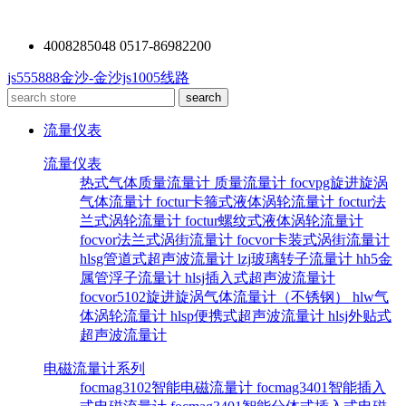
4008285048 0517-86982200
js555888金沙-金沙js1005线路
流量仪表
流量仪表
热式气体质量流量计
质量流量计
focvpg旋进旋涡
气体流量计
foctur卡箍式液体涡轮流量计
foctur法
兰式涡轮流量计
foctur螺纹式液体涡轮流量计
focvor法兰式涡街流量计
focvor卡装式涡街流量计
hlsg管道式超声波流量计
lzj玻璃转子流量计
hh5金
属管浮子流量计
hlsj插入式超声波流量计
focvor5102旋进旋涡气体流量计（不锈钢）
hlw气
体涡轮流量计
hlsp便携式超声波流量计
hlsj外贴式
超声波流量计
电磁流量计系列
focmag3102智能电磁流量计
focmag3401智能插入