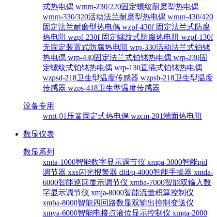
式热电偶
wrnm-230/220固定螺纹耐磨型热电偶
wrnm-330/320活动法兰耐磨型热电偶
wrnm-430/420
固定法兰耐磨型热电偶
wzpf-430f 固定法兰式防腐
热电阻
wzpf-230f 固定螺纹式防腐热电阻
wzpf-130f
无固定装置式防腐热电阻
wrp-330活动法兰式铂铑
热电偶
wrp-430固定法兰式铂铑热电偶
wrp-230固
定螺纹式铂铑热电偶
wrp-130直插式铂铑热电偶
wzpsd-218卫生型温度传感器
wzpsb-218卫生型温度
传感器
wzps-418卫生型温度传感器
设备专用
wrnt-01压簧固定式热电偶
wzcm-201端面热电阻
数显仪表
数显系列
xmta-1000智能数字显示调节仪
xmpa-3000智能pid
调节器
xxs闪光报警器
dfd/q-4000智能手操器
xmda-
6000智能巡回显示调节仪
xmba-7000智能双输入数
字显示调节仪
xmja-8000智能流量积算控制仪
xmba-8000智能四回路数显双输出控制变送仪
xmya-6000智能电接点液位显示控制仪
xmga-2000