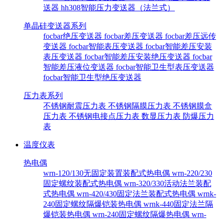
送器
hh308智能压力变送器（法兰式）
单晶硅变送器系列
focbar绝压变送器
focbar差压变送器
focbar差压远传
变送器
focbar智能表压变送器
focbar智能差压安装
表压变送器
focbar智能差压安装绝压变送器
focbar
智能差压液位变送器
focbar智能卫生型表压变送器
focbar智能卫生型绝压变送器
压力表系列
不锈钢耐震压力表
不锈钢隔膜压力表
不锈钢膜盒
压力表
不锈钢电接点压力表
数显压力表
防爆压力
表
温度仪表
热电偶
wrn-120/130无固定装置装配式热电偶
wrn-220/230
固定螺纹装配式热电偶
wrn-320/330活动法兰装配
式热电偶
wrn-420/430固定法兰装配式热电偶
wrnk-
240固定螺纹隔爆铠装热电偶
wrnk-440固定法兰隔
爆铠装热电偶
wrn-240固定螺纹隔爆热电偶
wrn-