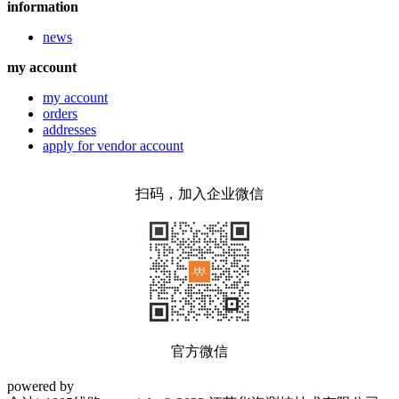
information
news
my account
my account
orders
addresses
apply for vendor account
扫码，加入企业微信
官方微信
powered by