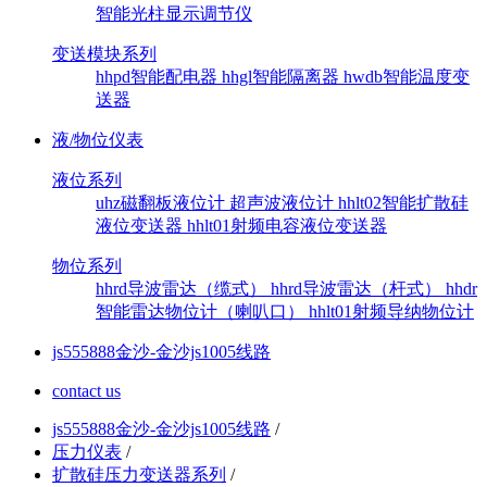
智能光柱显示调节仪
变送模块系列
hhpd智能配电器
hhgl智能隔离器
hwdb智能温度变
送器
液/物位仪表
液位系列
uhz磁翻板液位计
超声波液位计
hhlt02智能扩散硅
液位变送器
hhlt01射频电容液位变送器
物位系列
hhrd导波雷达（缆式）
hhrd导波雷达（杆式）
hhdr
智能雷达物位计（喇叭口）
hhlt01射频导纳物位计
js555888金沙-金沙js1005线路
contact us
js555888金沙-金沙js1005线路
/
压力仪表
/
扩散硅压力变送器系列
/