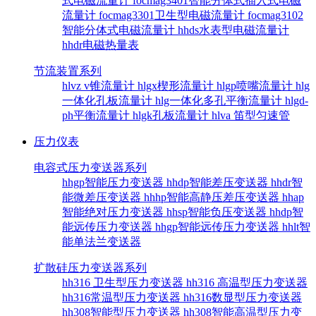
式电磁流量计
focmag3401智能分体式插入式电磁
流量计
focmag3301卫生型电磁流量计
focmag3102
智能分体式电磁流量计
hhds水表型电磁流量计
hhdr电磁热量表
节流装置系列
hlvz v锥流量计
hlgx楔形流量计
hlgp喷嘴流量计
hlg
一体化孔板流量计
hlg一体化多孔平衡流量计
hlgd-
ph平衡流量计
hlgk孔板流量计
hlva 笛型匀速管
压力仪表
电容式压力变送器系列
hhgp智能压力变送器
hhdp智能差压变送器
hhdr智
能微差压变送器
hhhp智能高静压差压变送器
hhap
智能绝对压力变送器
hhsp智能负压变送器
hhdp智
能远传压力变送器
hhgp智能远传压力变送器
hhlt智
能单法兰变送器
扩散硅压力变送器系列
hh316 卫生型压力变送器
hh316 高温型压力变送器
hh316常温型压力变送器
hh316数显型压力变送器
hh308智能型压力变送器
hh308智能高温型压力变