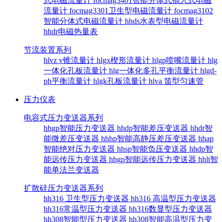
式电磁流量计
focmag3401智能分体式插入式电磁
流量计
focmag3301卫生型电磁流量计
focmag3102
智能分体式电磁流量计
hhds水表型电磁流量计
hhdr电磁热量表
节流装置系列
hlvz v锥流量计
hlgx楔形流量计
hlgp喷嘴流量计
hlg
一体化孔板流量计
hlg一体化多孔平衡流量计
hlgd-
ph平衡流量计
hlgk孔板流量计
hlva 笛型匀速管
压力仪表
电容式压力变送器系列
hhgp智能压力变送器
hhdp智能差压变送器
hhdr智
能微差压变送器
hhhp智能高静压差压变送器
hhap
智能绝对压力变送器
hhsp智能负压变送器
hhdp智
能远传压力变送器
hhgp智能远传压力变送器
hhlt智
能单法兰变送器
扩散硅压力变送器系列
hh316 卫生型压力变送器
hh316 高温型压力变送器
hh316常温型压力变送器
hh316数显型压力变送器
hh308智能型压力变送器
hh308智能高温型压力变