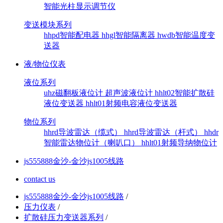
智能光柱显示调节仪
变送模块系列
hhpd智能配电器
hhgl智能隔离器
hwdb智能温度变
送器
液/物位仪表
液位系列
uhz磁翻板液位计
超声波液位计
hhlt02智能扩散硅
液位变送器
hhlt01射频电容液位变送器
物位系列
hhrd导波雷达（缆式）
hhrd导波雷达（杆式）
hhdr
智能雷达物位计（喇叭口）
hhlt01射频导纳物位计
js555888金沙-金沙js1005线路
contact us
js555888金沙-金沙js1005线路
/
压力仪表
/
扩散硅压力变送器系列
/