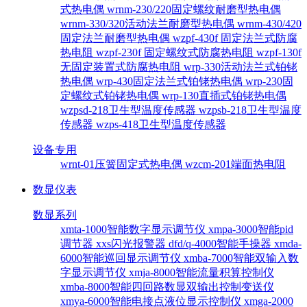
式热电偶
wrnm-230/220固定螺纹耐磨型热电偶
wrnm-330/320活动法兰耐磨型热电偶
wrnm-430/420
固定法兰耐磨型热电偶
wzpf-430f 固定法兰式防腐
热电阻
wzpf-230f 固定螺纹式防腐热电阻
wzpf-130f
无固定装置式防腐热电阻
wrp-330活动法兰式铂铑
热电偶
wrp-430固定法兰式铂铑热电偶
wrp-230固
定螺纹式铂铑热电偶
wrp-130直插式铂铑热电偶
wzpsd-218卫生型温度传感器
wzpsb-218卫生型温度
传感器
wzps-418卫生型温度传感器
设备专用
wrnt-01压簧固定式热电偶
wzcm-201端面热电阻
数显仪表
数显系列
xmta-1000智能数字显示调节仪
xmpa-3000智能pid
调节器
xxs闪光报警器
dfd/q-4000智能手操器
xmda-
6000智能巡回显示调节仪
xmba-7000智能双输入数
字显示调节仪
xmja-8000智能流量积算控制仪
xmba-8000智能四回路数显双输出控制变送仪
xmya-6000智能电接点液位显示控制仪
xmga-2000