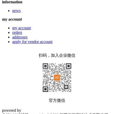
information
news
my account
my account
orders
addresses
apply for vendor account
扫码，加入企业微信
官方微信
powered by