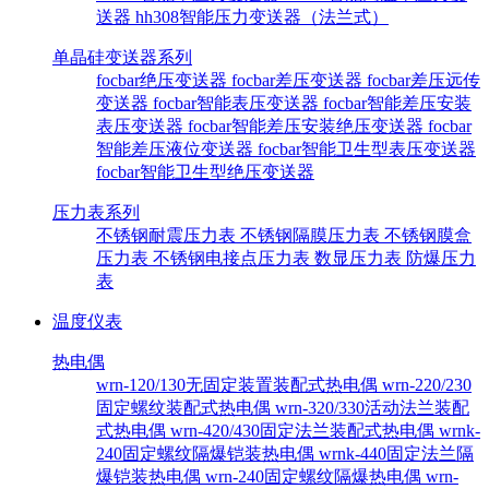
送器
hh308智能压力变送器（法兰式）
单晶硅变送器系列
focbar绝压变送器
focbar差压变送器
focbar差压远传
变送器
focbar智能表压变送器
focbar智能差压安装
表压变送器
focbar智能差压安装绝压变送器
focbar
智能差压液位变送器
focbar智能卫生型表压变送器
focbar智能卫生型绝压变送器
压力表系列
不锈钢耐震压力表
不锈钢隔膜压力表
不锈钢膜盒
压力表
不锈钢电接点压力表
数显压力表
防爆压力
表
温度仪表
热电偶
wrn-120/130无固定装置装配式热电偶
wrn-220/230
固定螺纹装配式热电偶
wrn-320/330活动法兰装配
式热电偶
wrn-420/430固定法兰装配式热电偶
wrnk-
240固定螺纹隔爆铠装热电偶
wrnk-440固定法兰隔
爆铠装热电偶
wrn-240固定螺纹隔爆热电偶
wrn-