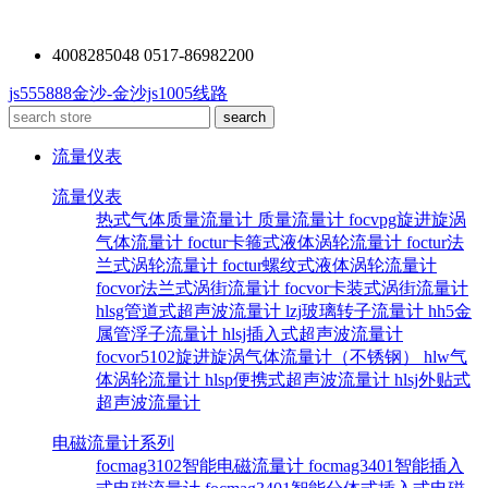
4008285048 0517-86982200
js555888金沙-金沙js1005线路
流量仪表
流量仪表
热式气体质量流量计
质量流量计
focvpg旋进旋涡
气体流量计
foctur卡箍式液体涡轮流量计
foctur法
兰式涡轮流量计
foctur螺纹式液体涡轮流量计
focvor法兰式涡街流量计
focvor卡装式涡街流量计
hlsg管道式超声波流量计
lzj玻璃转子流量计
hh5金
属管浮子流量计
hlsj插入式超声波流量计
focvor5102旋进旋涡气体流量计（不锈钢）
hlw气
体涡轮流量计
hlsp便携式超声波流量计
hlsj外贴式
超声波流量计
电磁流量计系列
focmag3102智能电磁流量计
focmag3401智能插入