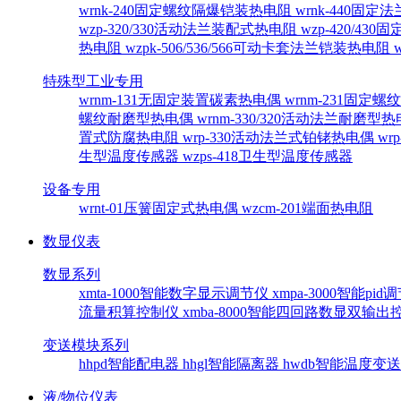
wrnk-240固定螺纹隔爆铠装热电阻
wrnk-440固
wzp-320/330活动法兰装配式热电阻
wzp-420/4
热电阻
wzpk-506/536/566可动卡套法兰铠装热电阻
特殊型工业专用
wrnm-131无固定装置碳素热电偶
wrnm-231固定
螺纹耐磨型热电偶
wrnm-330/320活动法兰耐磨型
置式防腐热电阻
wrp-330活动法兰式铂铑热电偶
wr
生型温度传感器
wzps-418卫生型温度传感器
设备专用
wrnt-01压簧固定式热电偶
wzcm-201端面热电阻
数显仪表
数显系列
xmta-1000智能数字显示调节仪
xmpa-3000智能pi
流量积算控制仪
xmba-8000智能四回路数显双输
变送模块系列
hhpd智能配电器
hhgl智能隔离器
hwdb智能温度变
液/物位仪表