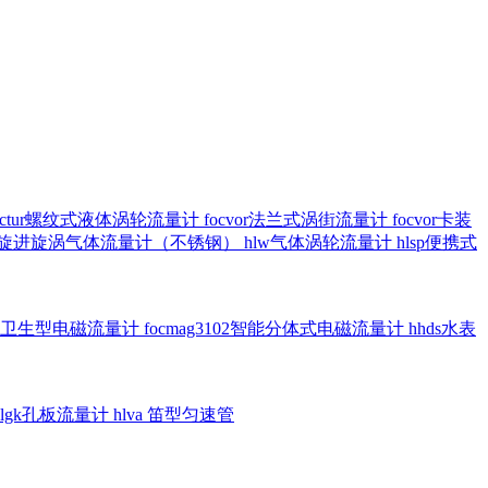
octur螺纹式液体涡轮流量计
focvor法兰式涡街流量计
focvor卡装
5102旋进旋涡气体流量计（不锈钢）
hlw气体涡轮流量计
hlsp便携式
3301卫生型电磁流量计
focmag3102智能分体式电磁流量计
hhds水表
hlgk孔板流量计
hlva 笛型匀速管