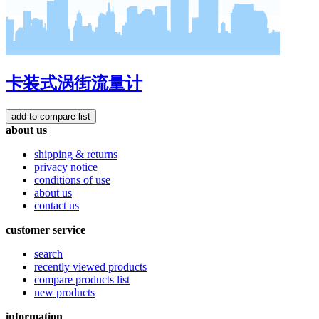
卡装式涡街流量计
about us
shipping & returns
privacy notice
conditions of use
about us
contact us
customer service
search
recently viewed products
compare products list
new products
information