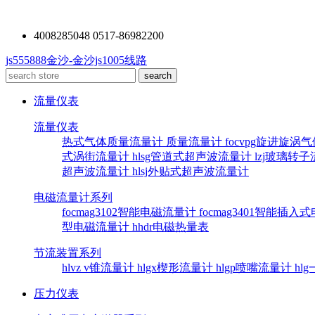
4008285048 0517-86982200
js555888金沙-金沙js1005线路
流量仪表
流量仪表
热式气体质量流量计
质量流量计
focvpg旋进旋涡
式涡街流量计
hlsg管道式超声波流量计
lzj玻璃转
超声波流量计
hlsj外贴式超声波流量计
电磁流量计系列
focmag3102智能电磁流量计
focmag3401智能插
型电磁流量计
hhdr电磁热量表
节流装置系列
hlvz v锥流量计
hlgx楔形流量计
hlgp喷嘴流量计
hl
压力仪表