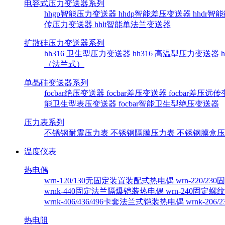
电容式压力变送器系列
hhgp智能压力变送器
hhdp智能差压变送器
hhdr
传压力变送器
hhlt智能单法兰变送器
扩散硅压力变送器系列
hh316 卫生型压力变送器
hh316 高温型压力变送器
（法兰式）
单晶硅变送器系列
focbar绝压变送器
focbar差压变送器
focbar差压远
能卫生型表压变送器
focbar智能卫生型绝压变送器
压力表系列
不锈钢耐震压力表
不锈钢隔膜压力表
不锈钢膜盒
温度仪表
热电偶
wrn-120/130无固定装置装配式热电偶
wrn-220/
wrnk-440固定法兰隔爆铠装热电偶
wrn-240固定
wrnk-406/436/496卡套法兰式铠装热电偶
wrnk-20
热电阻