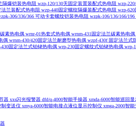
定法兰隔爆铠装热电阻
wzp-120/130无固定装置装配式热电阻
wzp-2
30固定法兰装配式热电阻
wzp-440固定螺纹隔爆装配式热电阻
wzp-
wzpk-306/336/366 可动卡套螺纹铠装热电阻
wzpk-106/136/16
螺纹碳素热电偶
wrnr-01热套式热电偶
wrnm-431固定法兰碳素热电
热电偶
wrnm-430/420固定法兰耐磨型热电偶
wzpf-430f 固定法
p-430固定法兰式铂铑热电偶
wrp-230固定螺纹式铂铑热电偶
wrp
d调节器
xxs闪光报警器
dfd/q-4000智能手操器
xmda-6000智能巡
出控制变送仪
xmya-6000智能电接点液位显示控制仪
xmga-2000
送器