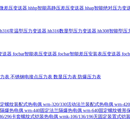
智能微差压变送器
hhhp智能高静压差压变送器
hhap智能绝对压力变
hh316常温型压力变送器
hh316数显型压力变送器
hh308智能型
传变送器
focbar智能表压变送器
focbar智能差压安装表压变送器
fo
压力表
不锈钢电接点压力表
数显压力表
防爆压力表
230固定螺纹装配式热电偶
wrn-320/330活动法兰装配式热电偶
wrn-
螺纹隔爆热电偶
wrn-440固定法兰隔爆热电偶
wrn-640固定螺纹锥
6/236/296卡套螺纹式铠装热电偶
wrnk-106/136/196无固定装置式