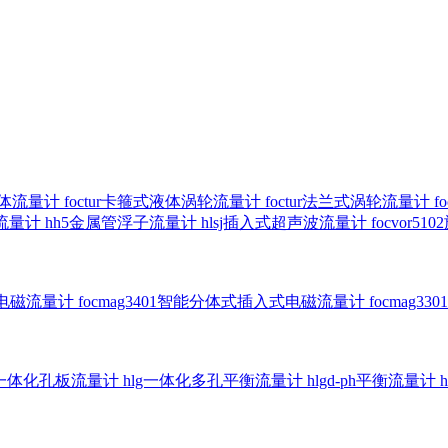
气体流量计
foctur卡箍式液体涡轮流量计
foctur法兰式涡轮流量计
f
子流量计
hh5金属管浮子流量计
hlsj插入式超声波流量计
focvor
入式电磁流量计
focmag3401智能分体式插入式电磁流量计
focmag
g一体化孔板流量计
hlg一体化多孔平衡流量计
hlgd-ph平衡流量计