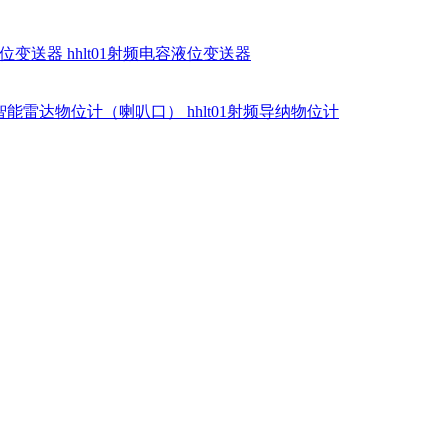
硅液位变送器
hhlt01射频电容液位变送器
dr智能雷达物位计（喇叭口）
hhlt01射频导纳物位计