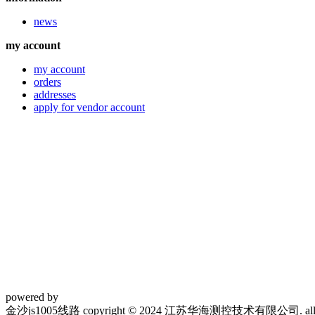
news
my account
my account
orders
addresses
apply for vendor account
powered by
金沙js1005线路 copyright © 2024 江苏华海测控技术有限公司. all righ