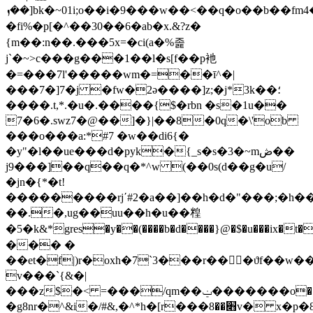
[��ܙbk�~01i;o��i�9���w��<��q�o� �b��fm4�d$4a�si*!
�fi%�p[�^��30��6�ab�x.&?z�
{m��:n��.���5x=�ci(a�%졽
j`�~>c���g���1��l�s[f��p衪
�=���7l'�����wm�=��ī^�|
���7�]7�j �fw�2ә����]z;�j*3k��؛
����.t,*.�u�.����{$�rbn �s�1u��
7�6�.swz7�@��]�}|��8�0q�\'ob
���o���a:*#7 �w��di6{�
�y"�l��ue���d�pyk�{_s�s�3�~mڞ��
j9���]��q��q�*^w (��0s(d��g�u/
�jn�{*�t!
���������rj΄#2�a��]��h�d�"���;�h��
��.�,ug��uu��h�u��䊗
�5�k&*gres�y��(����b�d����}@�$�u���ix�t����h�_i׵
��� �
��et�f|)r�oxh�7`3���r��󀄥�ϑf��w�
v���`{&�|
���z$�< =���/qm��ݔ�������o���}52s4�z��p�ݝ7��3�z�[1�&�h8�{����yp*8���w�y�%yj5��xb���k������"��7z
�g8nr�^&i
�/#&,�^*h�[r���׋��8v� x�p�8*e�e�h<����h2��nfr�48b�p�uf1gl�qh���iet���s3��v���smos;��