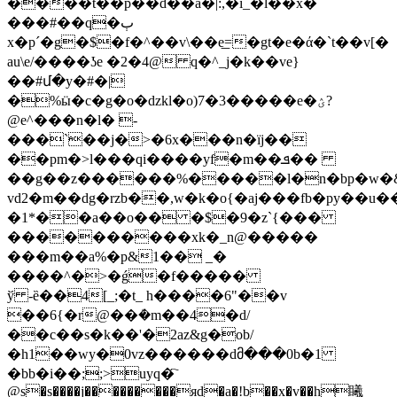
����t��p��d��a�|:,�i_�l��x�
���#��q�ٻ
x�pˊ�g�$�f�^��v\��e͟=�gt�e�ά�`t��v[�
au\e/����ʖe �2�4@ q�^_j�k��vе}
��#մ�y�#�|
�%ӹ�c�g�o�dzkl�o)7�3�����e�ؽ?
@e^���n�l� -
���`��j�>�6x���n�ïj��
��pm�>l���qi����yf�m��ܦ��
��g��z������%�����l�n�bp�w�
vd2�m��dg�rzb��,w�k�o{�aj���fb�py��u
�1*��a��o�� �$�9�z`{���
����������xk�_n@�����
���m��a%�p&1�� _�
����^�>�ǵ�f�����
ў -ȅ��4[_;�t_ h����6"��v
��6{�r@��ܳ�m��4�d/
��c��s�k��'�2az&g�ob/
�h1��wy�0vz������dმ���0b�1
�bb�i��;;>uyq�҇
@s�s����j���������яd�a�!b��x�v��h䂀