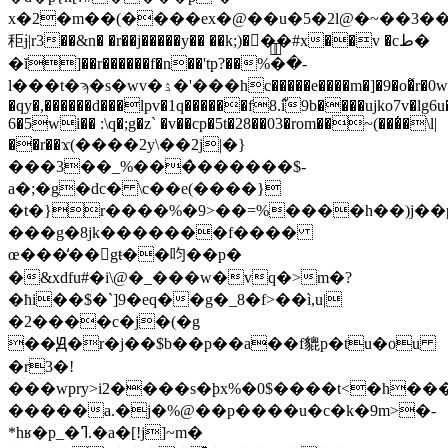
x�2�m��(����ex�@��u�5�2l@�~��3��
秬ɉ|r3��&n� �r��j�����y�� ��k;)�󰴰��#x��v �cط�
�ĭ]��r������f�n��'tp?��%ׂ�֬�-
l���t�ϡ�s�wv�ۮ�'���hc�����e����m�]�9�o�̃r�0wy
�qy�,������d���lpv�1q������f8.߬i9b����ujko7v�lg6u
6�5wi�� :\q�;g�z` �v��cp�5t�28��03�rom��~(���̔�\l|
��r��ϫ(����2y\��2j|�}
���3��_%���̀������$-
a�;�g�dc� \c��e(����}
�t�}r����%�9>��=%����h��)j��
���g�8jk�������f����
œ���̒��󷡪gŧ��呁��p�
�&xdfu#�i\@�_���w�vq�>m�?
�ħi��$�`]9�eq��g�_8�f>��ì,u|
�2����c�j�(�g
��Ԭ�r�j��$b��p��a��f貔p�tu�ou
�r3�!
���wpry>i2����s�þx%�0$����t<�h���
�����a.�j�%@��p����u�c�k�9m>�-
*hʁ�p_�ߣ.�a�[!j]~m�