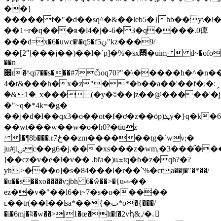
��}
�����f�"�d��sq^�&��leb5�}hb��y\�i�
��1~r�q���ʀ�l4�|�-6�3�q����.0痺
���d=x�6�uwc�\�q5�f5ڹ"kz���9/
��[2"ɭ���j��)��l�`p]�%�sx׍�uim  d~�ofo��n����/
��n
׌r�^qi7��s���#7ѽoq70?"�\�����h�^�n����t<�b
4�t&���h�x�z"�*�b��a��'��f�;�:ި
�&1�_x���(�y�ʬ��]z��@�����'�j
�"~q�*4k=�g�
��j�d�l��qx3�o��ot�f�ơ�z��öp)ܜy�}q�k�6�?
��wt���w��w�o�ћ0?�tiuz
l�¶8b���.rځ7��zm������tg�`wv;�
ju#jiݾc��g6�j.���xs���z�wm,�3���̋����i���oҵ
]��cz�v�e�l�v�� .bȓa�)uܫtq�b�z�qh?�?
yh>���o]�s�84���l�r��`%�єta��jͨ�"�*��/
�u��s��xo����v;jbh 6�ŵ��>�{uޝ��
ez��v�"��l6�t~7�s�o�����
ʟ��tr(��l��ʪa*��{�ٮ*o�{���/
�i�6mj�ʬ�w��>j1�œ�lt�f�2vԧ&,/�ۦ𥉗