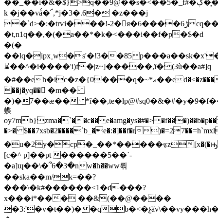
��_��i�&�$}>q��9@��s�<��5�_f#�ڳ��͓�������o�?
k �j��vǻ�՜,*j�3�.6� �z���j
�`d>�:�trѵi���!-2�я�6����ڑ6cq��ڡw)�!@r�et[�u����n�1��ɠm�=�)���9ԣ�
�t,n1q��,�(�a��*�k�<���i��f�p�$�d
�(�
��lq�ipx˱w�s'�!3��85 p���a��sk�x'
⌛��^�i����'i)f�|z~]�����,ȋ�(3ù��a#]q
�#��eh�ic�z�{0���q�~*ޢ��ed�<�z������ǹ�v���
��j�yq��򰉤 �m��
�)�7��ǣ�� *î��,te�lp@#sq0�&�#�y�9�f
蝶
oy7mb}zma�`��c��e�amg�ys�#�>�f���)��b�p
�>� $��7xsb�2����`b_�e�:�]��f�r)�=27��=h`
�u�2y�cp�_��*�����ᢐz[x�(�ԣ
[c�^ p]��pt ������5��`-
�a]ɰ��\�՞6�3�nw�h��ww뤾
��ska��m/k=��?
���\�k#������<1�d���?
x���i*��� ��&(��@����
�3:'�v�t��)��qb�<�չӑv\��vy���h