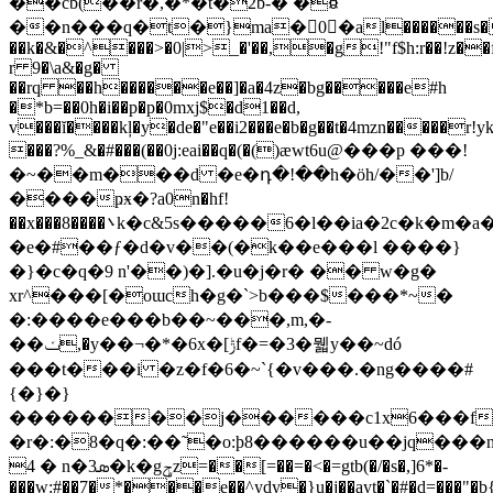
��cb(��r�,�*�t�2b-� �ꇆ
��n���q�t�}ma�0�al������s�
��k�&�^���>�0|>_�'��,�g!"f$h:r��!z��
r 9�\a&�g�
��rq ��h������e��]�a�4z�bg�����e#h
�*b=��0h�i��p�p�0mxj$�d1��d,
v���ĭ����kļ�y�de�"e��i2���e�b�g��t�4mzn�����r!y
���?%_&�#���(��0j:eai��q�(�()ӕwt6u@���p ���!
�~��m���d �e�դ�!��h�ӧh/��']b/
����ҏӿ�?a0n�hf!
��x���8����܌k�c&5s�����6�l��ia�2c�k�m�a�!
�e�#��ƒ�d�v��(�k��e���l ����}
�}�c�q�9 n'��)�].�u�j�r� �� w�g�
xr^���[�oɯch�g�`>b���$���*~�
�:����e���b��~���,m,�-
��ݖ,�y��¬�*�6x�[ݱf�=�3�뭷y��~dó
���t���i �z�f�6�~`{�v���.�ng����#
{�}�}
��������j������c1x6���fm
�r�:�8�q�:��˜�o:ϸ8������u��jq��
4 � n�3ܣ�k�gݯz=��[=��=�<�=gtb(�/�s�,]6*�-
���w:#��7�*���e��^ydy�}u�j��ayt�`�#�d=���"�b