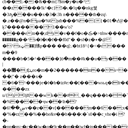
ϲb��l;-�:�&��m{?$m�y�u�^
��z����!k^�c}5�˪�!q��nkg쎷
�3ԡ���u��x�3�:3h n�����th�zq\
�.z��@n�fμa�%6ןϻћ���%�{{�0߄�1@��
ķ7������� 1��w'o?
����em��;dy�v��f�o�ڪ�>tٛmw����n��(̇%�oϫ<���֕ݬ-
������g��^s�l�t�f��f0d"� �sf�z�٭�@
�^xټ��]绋p��� ��q[:.�bt18^{�<�r���
m��9
����b�5�^����]օ�m��#k��u�y���
|
��޽�ͺⱦ[ܛeo�m��2������m��s=�];��щ;�� g�|
��|"� z���x�
�6�'^���jҽ�l�h�iz#e:��[���wԋq�lfr��oe�ے^�����
����zx
u/{ȝ3jft��ԝk��#_��q���b��`5�
�%����ҷw��\h�?
�ښ��!6v��z��v[�����m��6��;x���>���6����p|
�'%�rz��%��be&vͨ��h���:�`s0��c˼vhe�i ?
�-
�pp�m>�c��|w�q�9c��m��|wf�jp���i��p