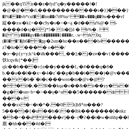
jk��q'l5ަn��z�fyd"q�y�����!�!
�@�@��rl,������������s�}]���}w
�l%���vb*cuf�i�hm��r7r8%u^��w���q��9sι���vf
綻��xw�k{=��c9y�s�>�<ą �d��a%@� i-
����d�xj�j*5� 1i�[[d � b%�۔
�i["y����gv��eb��̬�����}����e,ۂw~rk0q.
(�0��"�jh6��pֳy�2sm�ho��n���b4��
z7�lu����� o��/
�ϧ~�p{y=y;k^k�i&���_��];�j�z∺��v{����x�
饫lcqv&{*��]
qlc��b���v{n��y����fٸ�#���q�8�
b.��a��l��x~�4�z`��g�b��i���)�@v��
��e�b�`�i�c���wen�m�@v�@?
��d�,�!$l��kqa�o��&�n��yy�a
�g��sm~b=�>��ȿ�^u��5������ʣ
���v/
���xx�<�t�*�.�0lh]b$*m���?
5���)�{�u��h�}��lbk�������[�nkz
�b�=��u)���e'j��٠(�ϩ��i�w�nhhp��hc
扈 �hh���#d�|