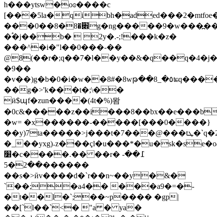
h���ytsw�oɞ����c
[���5la�qibh�aded���2�mtfoe
���0��8�׎�8g�ng�����9�w���߽����'����0
�֠�j��b�  2y�.-;!���k�z�
���^�i�"l��0���-��
@8(��r�;q��7�l��y��&�q��q�4�j�
�9��
�v��)g�b�0�i�w��8#�8wթ��8_�٥ʨq����q�j@�&�a)/
��g�>'k���t�;\��
ӥ$պf�zun����(4t�%)뫔
�0c&�����z��i���8��bx��e���b
�w= �x������-�����[���0����}
��y)7ta�����>j���t�7���@���tܛ�`q�2��ʀ��&���6�z�l�ą?
�_��yxg)˔z���çl�u���*�u�sk�se�o
׸�c����.�� ��r� ߁��-
��2�5������
��s�>ӣv����d�`r��n~��y�&�
`��;�a4�� ���a9�=�-
�t��l�`;��~p���� �gp|
��[`l��`<� "a � ya�