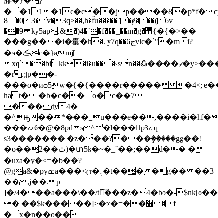
腓�}�}
��11�1c�c��jp����8�p*f�cp�xԡ
8�03�v�3q>��,h�f̆u�����`�ɇ���(6v
��9 ky5ap.&�)4�`�f���_��m�g�޻{�{�>��|
���g���i�㯱�h�. y7q��6جvlc�`"�m i?
�э�ڪc�}amj[
xq`��bi kk�i�u���˞sn��߷����ޗ�y>�����k�
�r.;|p��-
���o�иѻ5w�{�{����r����� �4<;|e�
hat� �b�c��o�c��7
���dy4�
�^ԣ��*���_u���e��,����i�hf���'
���zz6�@�8pds^ �l���p3z q
s3�������|�z���?���ٟ�����gg��!
�o��2��ٿ)�տ5k�~�_ˇ��;��d�� �
�uxa�y�<=�b��?
@ga&�pyߘa���<ʗr�܉�t��̳� �g�� ��3
��,j��.p
]�/4���a���\��/t͠���z�4�bo�-$nk[
� ��$k�����]>�ϫ�=��૊�f
� x�n��o��