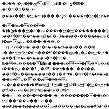
�2��c�y/�j�يy͝x� qfn�!�ׅs�ջ�鷱�}
�c�fn�&��!(z-
gf��z���� j���;�dྕiy~����c��ϋ�
�r�]ox�?���
�j�[ϱ����df�#w���c����������0
:�����*��4q��<��i��x����t�a3w�
f�mwӄg: ve�8:��{���q�
ｊz{3okɂo�ec�_��h�e�<��x6��n��,)&�嵖
a�:�r9�n}\ѕ���%�l���gpp�g�j4�o��
�lz�on�-;�v���6�m�y�
&��v���h�꥽�%�>�j��a��jt�p�x
ɾ���yٻ;��f�5=д�,95} �u���bl��.r��/
���w��u����d��ق�,tb�ۃ�p8r��6u�5��`rx m:�{iz�s�n���_#��|
��ib� w�]�:�&�9��a
˟w�>���e�)�꣚)n/njh�si�1 %2��ԋs˘��x
g3�x7x=e�u!.nx��xw�n
��ob�:��^�%�\��_�ڻ������[���z�d�<�
;a��*֝��ڎʋ��bjx<��
�b���/!/pl�����ǩws�����y�f�m&��4