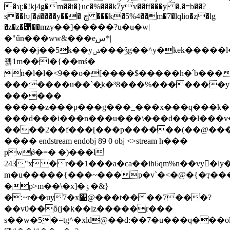
�ʯ:�!kj4g�m��t�}uc�%���k7yv��ff���y �.�=b��?
s��ƕʃ�ⱥ����y��� چ ���k�5%4��m�7�lqlio�z�lg
�z�z�͹��mzy��]�����?u�u�w|
�"űn���ww&���e֥ﺱ*|
����j��5k��yݭ���ǯg��^y�kek�����l�d_p߶������7dm����o
꿻1m��l�{��mś�
n�l�l�<9��o�[����$�����h�՛b��������d�ҟ@��������i�ءg���&���
�������u��`�ֲk�³8���%�������y�
������
�����z���p���g���_���x���q���k���f��
���d���i���n���u���\���d���l���v��ۀ�܊�ݖ�ޢ�)߯�6��d���s���c���
����2��f���[���p������(��@�
���� endstream endobj 89 0 obj <>stream h���
pwǿ�=� �)���l
243"x�r��1���a�ca��ih6qm%n��vy�ly�&
m�u�����{���~���p�v`�<�@�{�ҭ���[r�
�p>m��\�x]�ٶ�&}
�:~r��uy7�x׭@���t����7���?
��v0��ȭ(j�k��lz�����r���
s��w�5�=tg^�xld@��d:��7�u���q���o