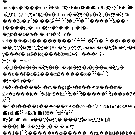
�
bm<�y�f���ԅu5�5hk"���n����b��c�3bg�͋����
rq�{1@1> ��f|ئ�ii�?hmm��<�p�q�r�%
���2o�n� ��(ʎ�1�����z�� ~
{����gʻ�_)ϕn��3�l� q_�]�-
�pjc��z�&�]�5f*l�> c�
zid��d6�s{��;������`�(�i��d����
�� �^�\}87.�[u:#��d�x�0n��
γ���f� es$�fcq���b8:=ʏ2 ��� 
�=ze?
k�_l��d�t�o��t�=�v|d��;�]��@�;�-
��u��[�a�2���m2�����x��-
��9j)��?
a�������cv��g{g�n��œ���m�
sl>�x���jc�v$h~$�bдx������ֺn��ϼ
x
�c`�r����{��o��xx�7c~�<`λ &�����{k,v[�r
���gh�� 4�x`�j��{ӟ8�da
��\n��la#qa�؜����.����fx �:]寊
���(5֐~$�� ׄ[�'�t�m!
��1�1j�����#�ςs�����_�rq.��kgj�j�k��q