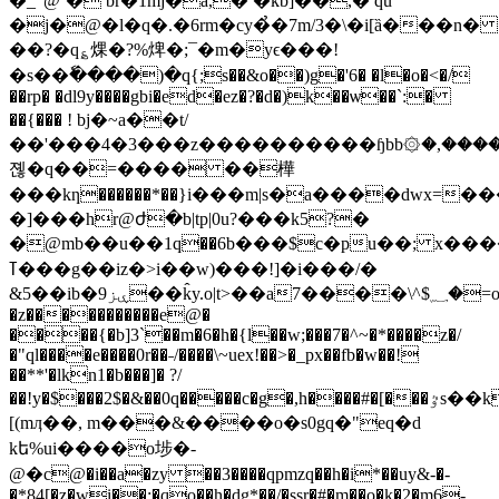
�_"@`� br�1mj�a,� �kb]��,� qu
�j�@�l�q�.�6rm�cy�̉�7m/3�\�i[ȁ���n�
��?�q؏㷄� ?%焷�;¯�m�yϵ���!
�s��ٗ����)�q{;s��&o��)g�'6� �l�o�<�/
��rp� �dl9y����gbi�ed�ez�?�d�)k��ѡ��`:�
��{��� ! bj�~a��t/
��'���4�3���z����������ɧbb۞�,���
졚�q��=���� ��樺
���kƞ������*��}i���m|s�a����dwx=���
�]���hr@ժ�b|tр|0u?���k5?�
�@mb��u��1ԛ��6b���$c�pu��; x����ܜ�����ж����͏ң�y�s
ߠ���g��iz�>i��w)���!]�i���/�
&5��ib�ۑز9��k̂y.o|t>��a7����\^$؁�=o@��
�z�����������e@�
����{�b]3`��m�6�h�{l��w;���7�^~�*����z�/
�"ql����e����0r��˗/����\~uex!��>�_px��fb�w��!
��**'�lkn1�b���]� ?/
��!y�$���2$�&��0q�����c�g�,h����#�[���ٷs��k3���0���;�f�t,
[(mӆ��, m���&����o�s0gq�"eq�d
kե%ui����o埗�-
@�c@�i��a�zy ��3����qpmzq��h�i*��uy&-�-
�*84[�z�wi��;�qo��h�dg*��/�ssr�#�m��o�k�2�m6-