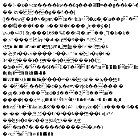
��!~�z�>cm����kw��8q���޼9=��g��k�^�/
�� kv�'��g��f ��|
(j��ew@�ti�v�pҗv�m�~hih>�ܩ�j�\a��p���@p��t%�����m���؞{%����~g� ��0@��
��嚂���0��_s��9ȁ�ö��̵�ڸe��ۇ�}
צvo�v49{'&y���166�%0��:#[�m��¿"[�ls�k�
�[vҟ���yp!�ab�q�9��d*--ި
x�l�d��lu�a�k���[@��_녿��h<�cj�k
�܈�i��zy���� >��ݖ"^id�n�q�b�
8<����)� r��q����)�l
�fs�y.�"��6f�ll�ͳ�f�]�"m�(��k�m�o��
�q�q�5�f�k���-��/
��vz���z{k������ֵ�'���=�s�k@�i�p,��h
�"����b �c�p,�e=v�vjok�����|�
�gq�.b����md�d���3jf��aa֯�
����[��g g��� �9f���e�%�o.ʷ�[�z��i�g�!
�e�vz���\kafgg�ֿ&'���}@=k�oۭyźo�m����%����7
�e��>����f2�/��ҟ����ȶm[o*?
��ѝ�#�v��kia z��u)
��m�7�:�����f����c�iv�}
�>ertaf`�w� ���� �