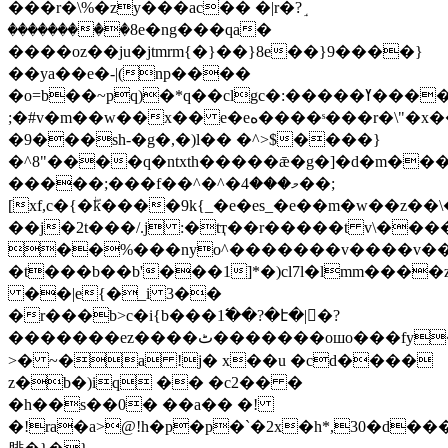
���r�\%�zy���ac�� �|r�?ٟ
���������8e�ng���qa�
����oz��ju�jtmrm{�}��}8e��}9����}
��ya��e�-|(np����
�o=b��~pq)�*q��clgc�:�����ߌ������`���
;�#v�m��w��x�� e�eه����ˢ���r�\"�x�������k�
�9���sh-�g�,�)l�� �^>$����}
�^8"����q�ntxth�����ǣ�g�]�d�m���b����ا
�����;���f��^�^�މ���4��;
[xf,c�{�ۖk����9k{_�e�es_�e��m�w��z��\���ݭ�9�u�k��vϛ]�tu�v��
��j�2t���/.j :�tҭ��r�����t v\���
��%���nyo^�������v����v��
�t���b��b'���1]*�)cl7l�lmm����z
��|e{�_i 3��
�r���b>c�i{b���1߱��?�է�|�ٌ?
�������ez����ٹ�������oшo���fy����a�i~�dosn4�z�'x�l�
>� ~�a !j� x��u �cd����
z�b�)iq �� �c2�� �
�h��s��0� ��a�� �!
�!ra�a>@!h�p�p�`�2x�h*,30�d�