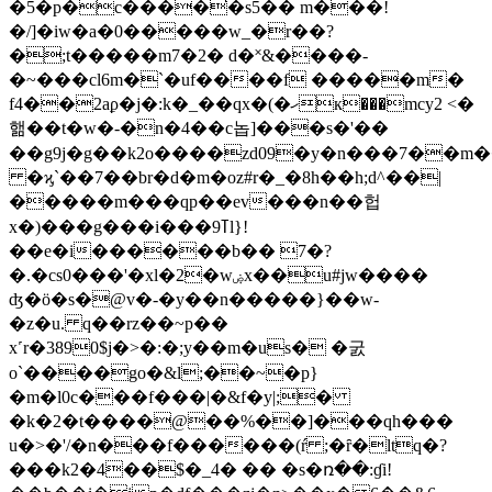
�5�p�c����̚�s5�� m���!
�/]�iw�a�0�����w_�r��?
�;t�����m7�2� d�˟&����-
�~���cl6m�`�uf����f �����m�
f4��2aϼ�j�:k�_��qx�(�ހк���mcy2 <�
핾��t�w�-�n�4��c놉]���s�'��
��g9j�g��k2o����zd09�y�n���7��m��
�ϗ`��7��br�d�m�oz#r�_�8h��h;d^��|
�����m���qp��ev���n��헙
x�)���g���i���9ߠl}!
��e�i������b�� 7�?
�.�cs0���'�xl�2�wۻx��u#jw����
ʤ�ö�s�@v�-�y��n�����}��w-
�z�u. q��rz��~p��
x˹r�3890$j�>
�:�;y��m�us� �굸
o`����go�&l;��~�p}
�m�l0c���f���|�&f�y|;�
�k�2�t����@��%��]���qh���
u�>�'/�n���f������(ŕ ;�ȓ�ltq�?
���k2�4��$�_4� �� �s�ռ��:ɠi!