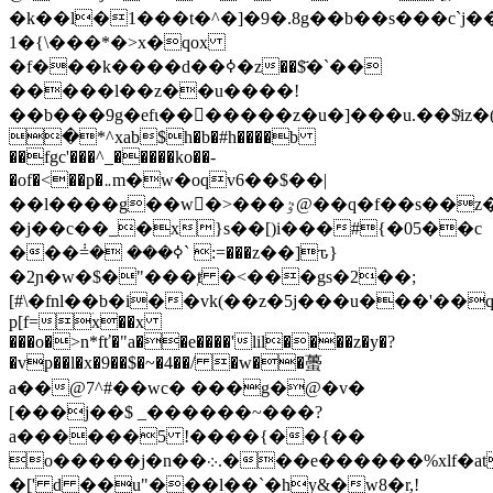
�k��l�1���t�^�]�9�.8g��b��s���c`j��
1�{\���*�>x�qox
�f���k����d��ߦ�z��$҃�`��
�����l��z��u����!
��b���9g�efι���ً����z�u�]���u.��$ͭiz�
�*^xab$h�b�#h����b
��fgc'���^_�����ko��-
�of�<��p�܅m�w�oqv6��$��|
��l����g��w�>���ٷ@��q�f��s��z�,7.o,-4h�w1�)u�4s/q��v���u��8���t[0�bk�n��n�
�j��c��_�x}s��[)i���#{�05��c
���݃=� ���ߦ` :=���z��]ԏ}
�2ɲ�w�$�"���ⱦ �<���gs�2��;
[#\�fnl��b�i��vk(��z�5j���u���'��
p[f=ۛx��x
���o�>n*fť�"a��e����'ӏil����z�y�?
�vp��l�x�9��$�~�4��/ �w��蠆
a��@7^#��wc� ���g�@�v�
[���j��$ _������~���?
a���
���5 !����{��{��
o�����j�n��܀.���e������%xlf�at��wf�#
�[' d ��u"���l��`�hy&�w8�r,!