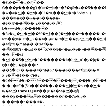
�$\���lq�f(��
:3���p����g'{�kn� o�~�7�q&�4��5����l
�w�a�� ��\�`?�:u,����r�5c&y.b. }
���ϊk�g��&��6���[t�-
�$�:8\����_а��'�b�y)
k�zwwd�pd���]��
�3s�z_����%�t��{����*�����s�
wm��;k̩�9~�_/7��h�l@>�7t���@e�����
�if� h!��(�%��
�̉�9l07j~˯�xn1��57��8�<�ux�e�~����
��m�x?
�u��5�z�"�������h�jn"�y�[q�s��
g�>�.�ĝ���l?
��ձ�:d>�;���#̏�"d�pl*���b���qm�t�
5_e�/�{��}7j�2-
�2�d�a�������j:j��j�q��
�ˣ�ӌ�m"�[5h)��l�d��v�����< c�� �
ԣ�w��"�v� �g{�0г��{8�s�w��4䱕
���jr���ac��2����f ��7n�rp�
�i��z��n���si�-