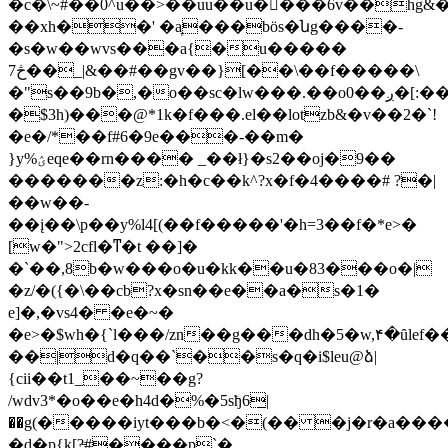
�c�\~#��0^u��>��uu��u����6v��ȟg&
��xh��' �a̞���bös�նg����-
�s�w��wvs���a{�u�����
7څ��_|&��#��gv��}[��\��f�����\
�"s��9b�,�o��sc�lw���.��o0��ږ�[:��q�l�ų����}
�$3h)���@*1k�f���.el��lotzb&�v��2�`!
�e�/*��f#6�9e���-��m�
}y%ؽeqe��rn���� _��ł}�s2��oj�9��
�������z:�h�c��k^?x�f�4����# ?�|
��w��-
��į��\p��y%l4[(��f�����'�h=3��f�*e>�
[w�">2cfl�ͳ�t ��]�
�`��,8b�w���o�u�kk��u�83���o�|
�z/�({�\��cb?x�sn��e��a�s�1�
e]�,�vs4� �e�~�
�e>�$wh�{`l���/zn��g���dh�5�w,۴�ȗle
��|d�q��`��s�q�i$leu@ձ|
{cii��t1_��~��g?
/wdv3*�o��e�h4d�%�5sђ6̲|
��g(�����iyt���b�<�(�� �j�r�a���
�d�p{k[?̵#����p`�