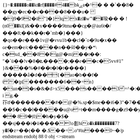
{}~�:�����o��kt�rf|����#4��bkڕa�^� � �`��8�
��gy�ec��e����8���u�
�j9�92�il"]�}tq\x�zl�wˮ\��㻐�� � !
(n0 ��kl[)&��x����9tma��cg�@ȧu6t�/
���8;��k��r�`mb�}���}
�qo��e���1v@�vvu1b��cl�`o�9u�x��
ԍe�em�e/c�����n��ś0��y�*\
c�xd_��8�lg@�m)��t��:
"�`ü��!v�8�ܧ����;��e��c�5vv#1"
}&���%�#��t�l�t����}
�����â�d��{�ao�b��f�
t �|p[�������6��=n}
�un�]�s�&�d>x5���s����3̓=^�
i g.�
䇚tf��������#�@�%.sp�$me��i6�3"�7
��$�c��l�����u@o=t��m����g�z9��yߝ��o�ꕷ�;$̓��
�� 89�|0)�h�y�$�
��sj���i�ii����!o횞hio�k��������7?
y�ٛl�z=��(�� �.$��=.oº#iu���0~�/p
endstream endobj 88 0 obj <>stream