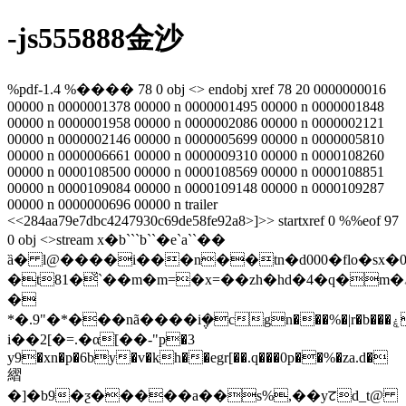
-js555888金沙
%pdf-1.4 %���� 78 0 obj <> endobj xref 78 20 0000000016
00000 n 0000001378 00000 n 0000001495 00000 n 0000001848
00000 n 0000001958 00000 n 0000002086 00000 n 0000002121
00000 n 0000002146 00000 n 0000005699 00000 n 0000005810
00000 n 0000006661 00000 n 0000009310 00000 n 0000108260
00000 n 0000108500 00000 n 0000108569 00000 n 0000108851
00000 n 0000109084 00000 n 0000109148 00000 n 0000109287
00000 n 0000000696 00000 n trailer
<<284aa79e7dbc4247930c69de58fe92a8>]>> startxref 0 %%eof 97
0 obj <>stream x�b```b``�e`a``��
ȁ� l@����i���n��tn�d000�flo�s
�t81�̌`��m�m=�x=��zh�hd�4�q�m�ۦ*qjl��l�l=�i�&��n
�
*�.9"�*���nã����i݆�cgn���%�|r�b���ۼt���4��qt
i��2[�=.�αׂ[��-"p�3
y9�xn�p�6by�v�kh��egr[��.q���0p��%�za.d�
䌌
�]�b9�ƺ�����a��s%,��yꯖd_t@