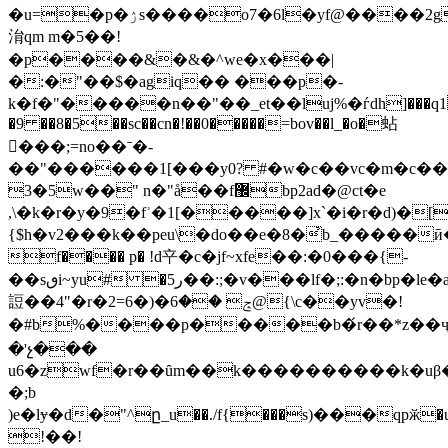
�u=�p�ۯs����o7�6l�yf@����2g��$�o��
㳙qm m�5��!
�p����&�&�^we�x���|
�:�"��$�agiq�� ���p�-
k�f�"�����n��"��_et��luj%�ѓdh]���q10
�9 ��8�5��sc��cn�!��0�����=bov��l_�o�蛅
�ٓ��;=no��ˉ�-
��"������1[���y0? #�w�c��vc�m�c��
3�5w��" n�"å��f޼bp2ad�@ct�e
,\�k�r�y�9�fʾ�1[�����]x`�i�r�d)�[
{$h�v2���k��peu\�do��e�8�҆b_�����ӣ
f���� p� !d䇂�c�jf~xfe��:�0���{-
��sٯi~yu# �ر5��:;�v���lf�;:�n�bp�le�a�'#g ��l�[f�(p8�[�
䛠��4"�r�2=ݘ ��6�(�6@{\c��yv�!
�#b%����p�����b�́r��*z��ҷ�{
�'չ���
u6�zwf�r��ȗm��k����������k�uβ�,
�;b
)e�lɏ�d�"^ը_u��./f{���s)���qpӂ�
!��!