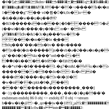
�#�'[ai��$��{&dm>���v���6�����1q�;�$k��n
����nq�u�:�:��&�,ߦ��^��>r����k�r�m�?
1����g"7�� vd�륑�᳨�k;0o�io=�
�&��j4�w��ц�q��f?
�8i3t�����z�m���{�$�����^5�a
(��wi�h�c���;�y�f�z m�= �8v
ؤ��&�k$v�&1�3c�g���%w�1�
���r�m��br �͎��
h0q���`��s�n�bv� ��v����
�)x��[�de�����jn��vh�a�2��u�n�g��
qk"��d�{�%kc���''onb��dc�
ؒ��d�k���.�b6�~�8)h\j�i�
�x�*ҿ#�v�$�'����1.�g7�m&l.�vo;�ҥ�
������z�$��do�έ<�a�r/ jd�
���ri�2���v�g/�iv�i�/j0�
�w�m�\�cpkk�9�ڸ��|
���^������o��������_���||
�~}|y���������_���ۏ��u�}�g���'�
endstream endobj 86 0 obj <> endobj 87 0 obj <>stream
h��w�k�@ ~�_qσ��iw��1ŀ{ژac���������i�'%em�m��|>_�}
�������!���8�1c0w��;smtv���6�����2: