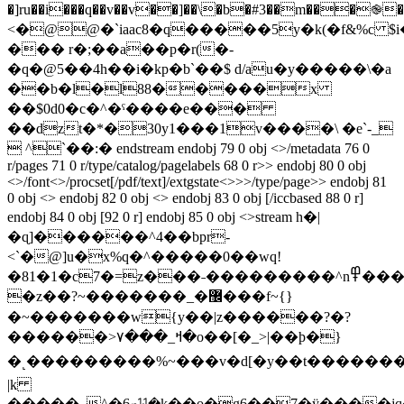
�]ru��i���q��v��v��]��\�b�#3��m���֎��h��hg
<�@@�`iaac8�q�����5y�k(�f&%c
��� r�;��a��p�r(�-
�q�@5��4h��i�kp�b`��$ d/au�y�����\�a
��b�l�l88�����x
��$0d0�c�^�ˁ����e���
��dzt�*�30y1���1v����\ �e`-_
 ^`��:� endstream endobj 79 0 obj <>/metadata 76 0
r/pages 71 0 r/type/catalog/pagelabels 68 0 r>> endobj 80 0 obj
<>/font<>/procset[/pdf/text]/extgstate<>>>/type/page>> endobj 81
0 obj <> endobj 82 0 obj <> endobj 83 0 obj [/iccbased 88 0 r]
endobj 84 0 obj [92 0 r] endobj 85 0 obj <>stream h�|
�ɋ]������^4��bpr-
<`�@]u�x%q�^�����0��wq!
�81�1�c7�=z���˗���������^n߾���x�������;��>=�^��?
�z��?~�������_�޼���f~{}
�~�������w{y��|z������?�?
������>ߞ_���۷�o��[�_>|��ϸ�}
�˻���������%~���v�d[�y��t���������ﷻ7f��޿y����
|k
�����_^�ބ6ꖯ�ķ��o�g6��7�ӱ����jq�m���]-