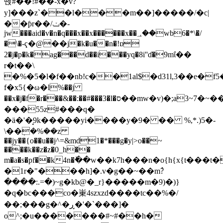
뗁#��!#��-x�v?
y]���z`��l���m��]�����/�c|
��ƥr��/ݖ�-
jw���aid�v�n�q���x��x������x��؀��wb6�*\�/
�\�-ҁ�@��j�k�u��n�!ɒ
2�j�p�k�ag���d��i���yq�8i''ɗ�9mΐ��
r�t��\
�%�5�l�f��nb!c��1al$�d31l,3��e�
f�x5{�ω�l%��j
��x�j�f�r���&��:��#���3�l�ס��mw�v)�;a3~7�~�����݄��yr��*��&:�lrus���������ʩ�0��
���55z#���q�
�ӓ�'�̘9k�����yi����y�9� �� %,*.)5�-
\��ܼ�%��z
��jy��{o��u��j^=&md1�*
���g�y|>o��~
����k��z�z�0_h��
m�a�s�pf��k4n�ٚ��w��k7h���n�o{h{x{t���t
�1r�"���h]�.v�g��~��m߮?
����:.=�)~g�kb@�_r}�����m�9)�)}
�q�bc���co�崬4szxzd����tc��%�/
��;���g�^�ڕ�'�`���]�
o^;�u�������#~#��h�