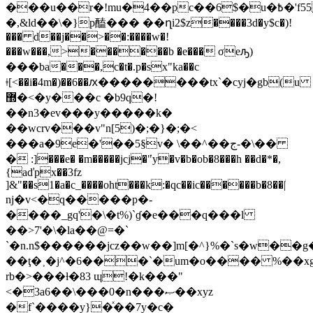
���u��r�!mu�4��pc��6$�u�߿�'f55h�ͩ�$�~ϕ۞do;�y5v:3o\��k�.o7ߝj��k��ؽq��!
�,&ld��\�}p醘��� ��ղi2$z����3d�y$c�)!
��� d��j��>��:����w�!
���w���,>������b �e��� σeԡ)
���ba���,c�t�.p�sx"ka��c
ǂ[<��i�4m�)��6��ԕ��������tx`�cyj�gb(u
޽�<�y���c �b9q�!
��n3�ev���y�����k�
��wcrv���v"n[5)�;�}�;�<
���a�9e�'��5§v� \��^��ج-�\��
� :]���e� �m�����jcj�ܿ"y�v�b�ob�8���h ��d�*�,
{aďpx��3fz
]&"��s1�a�c_����oht���k:�qc��ic������b�8��ؗ|
ǌ�v<�q�����p�-
����_gq'�\�t%)`ɠ�e���q���l
��>7'�\�la��@=�ˋ
`�n.n$������jcz��w��]m[�^}%�`s�w��g
��ţ�˲�j^�6���`�um�o���� %��xg�;
rb�>���ƚ�83 ɰ!�k���"
<�3a6��\���0�n���ޞ��xyz
�f`����y}�ͯ��7y�c�