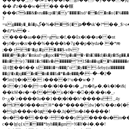
�� ߝz���w� �� ��輾
���i͘7k��&�vru��cpi
�!)�y"���l�lxd^��d�n�o{�%�
?
=ug���y�_�ń�pڳ�%�ȋ�${�թ��sk'�!*��_$>o��e������dޓ�xfd�9���/
�d)*kv� -
x����aa��j>gu:�f,��ǖx�i��u� �nt
�yf�ye�zr���%����h�7g��p�lɏda� �*ԙ
;��
t/tt�^�gi.�|p�:��$-v8v?
���)��q�o"�mkuf>g�goc��*ip�u��˅�h�3��d)�k�jr�f$g��
��n�e}7���1�c9��le�s�����"1$�n��sg��%������e��fն*a9e
귞/ i혮��6�� xl���ŭ�=r���j"o ]�y��-šeby(ul������
��@�x�jq�� �e��n�:��fa�*�a�e���յ�:~�~�2�
�5m]˦j�t��| i����!^u��w� ?
�1�y3��j~n��/�l���s�ץ؃n�8م�,�k�l�t&|
��k9ě�e�=�f��u�f�=��j�:��s�_-
ݯ~0�`z����0a��1��|�l��h^����u _4y
�i3�9���m®*��*����dw]�%'��z�[�
�qjb���e�bԭ���,hj�m�4�����!
�o�i��:���>���y|p����a�m��
c��늳q{x����*byh��j�gm=!6�اf�4�,��!