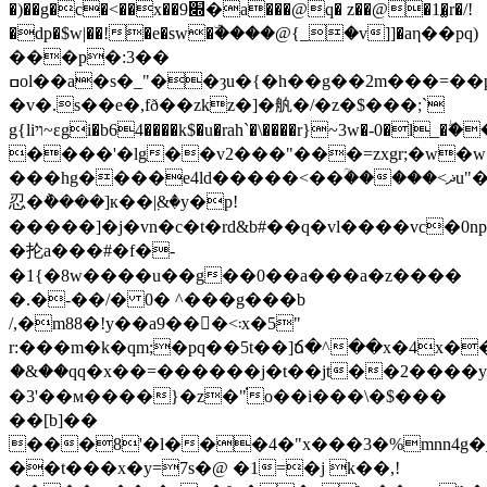
�)��g�c�<��x��׍9�a���@q� z��@�1�̫r�/!
�dp�$w|��!�e�sw�ۜ����@{_�v]]�aη��pq)
���p�:3��
ߛol��a�s�_"��ȝu�{�h��g��2m���=��p����[�q
�v�.s��e�,fð��zkz�]�舧�/�z�$���;`
g{liױ~ɛgi�b64����k$�u�rah`�\����r}~3w�-0�l_�ۖ��n�.�o�>o�[s[���b��p�br�]hb0
����'�lg��v2���"���=zxgr;�w�w�
���hg����e4ld�����<��ؒ�����<ޛu"��r̵�>��t1�
忍�݅����]к��ٜ|&�y�p!
�����]�j�vn�c�t�rd&b#��q�vl����vc�0n
�抡a���#�f�-
�1{�8w����u��g��0��a���a�z����
�.�-��/� 0� ^���g���b
/,�m88�!y��a9���<܃x�5"
r:���m�k�qm;�pq��5t��]ճ�^��x�4x�
ަ�&��qq�x��=������j�t��jt��2����y
�3'��м����}�z�"֗o��i���\�$���
��[b]��
���8'�l���4�"x���3�%mnn4g�_(��0�
��t���x�y=7s�@ �1=�j k��,!