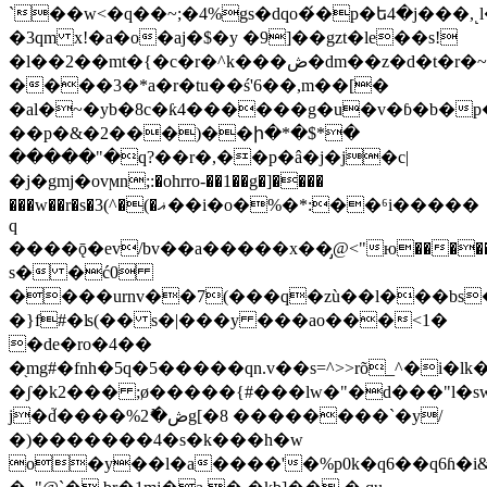
`��w<�q��~;�4%gs�dqo�́�p�ե4�j���
�3qm x!�a�o�aj�$�y �9]��gzt�le��s!
�l��2��mt�{�c�r�^k���ڞ�dm��z�d�t�r�~m��6�0�l
����3�*a�r�tu��ś'6��,m��[�
�al�~�yb�8c�ƙ4������g�u�v�ɓ�b�
��p�&�2���)��ի�*�$*�
�����"�q?��r�,��p�â�j�j�c|
�j�gmj�ovϻn;:�ohrro-��1��g�]����
���w��r�s�3(^�(�ޣ��i�o�%�*:��⁶i�����
q
����ǭ�ev/bv��a�����x��̡@<"ю����
s� �ć0
����urnv��7(���q�zù��l���bs
�}f#�ʪ(�� s�|���y ��
�ao���<1�
�de�ro�4��
�֖mg#�fnh�5q�5�����qn.v��s=^>>rõ_^�i�lk�
�ʃ�k2��� ;ø��
���{#���lw�"�d���"l�sw
j�d֮����%ڞ�ޮ2g[�8 ��������`�y/
�)�������4�s�k���h�w
o�y��l�a����'�%p0k�q6��q6ɦ�