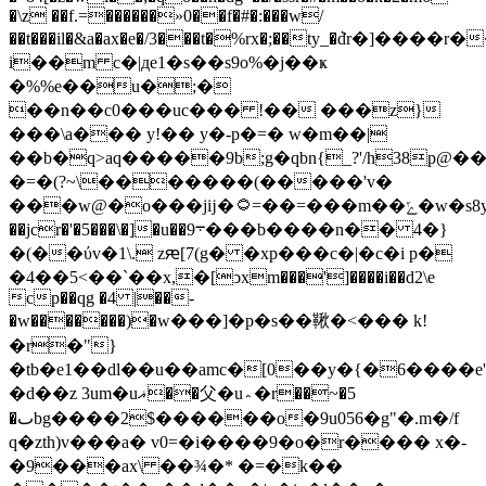
�\z ��f.=������»0��f�#�:���w/
��t���il�&a�ax�e�/3���t�%rx�;��ty_�ܵdr�]��
i��m c�|дe1�s��s9o%�j��ҝ
�%%e��u�;�
��n��c0���uc��� !�� ���z}
���\a��� y!�� y�-p�=� w�m��|
��b�q>aq�����9b;g�qbn{_?'/h38p@�
�=�(?~\�������(�����'v�
���w@�o���jĳ�۝=��=���m��ݻ�w�s8y�]gw�4��a�b�q�рnl�a�1�j��q����3?
��jcr�'�5���\�]�u��9܋���b����n�� 4�}
�(��ύv�1\. zԙ[7(g� �xp���c�|�c�i p�
�4��5<��`��x,�[ͻxm���']����i��d2\e
cp��qg �4 |��-
�w�������)�w���]�p�s��鞦�<��� k!
�r�"}
�tb�e1��dl��u��amc�[0��y�{�6����e'
�d��z 3um�uޣ��⽗�u؞�r��~�5
�ٮbg����2$������o�9u056�g"�.m�/f
q�zth)v���a� v0=�i����9�o�r���� x�-
�9���ax\ ��¾�* �=�k��