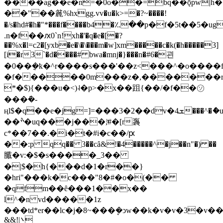
����ag��e�n=�0o��=bq��ǭpw|h
��"��麄%hxgg.vv�u�k>=�?~����!
�/s�hd#�h�"*���f����b4�؉��p�f�5t
.n�f��ԕ0`n!xh�'�q�e�[�?
��%x�l=c2�[yxb�e�\�\���m�w]хm�����c�k(�h�����3]
[i�r3`�d����# bwa�mnj�}���n�#6�괸
�0��݈�ҟ�^r����s���'��z<���^�o����f
�f�����0m���z�,�������rcb"to�)'�ׄǽ�����1ڍ��
*�$){���u�<)˨�p>�x��跙{��/�f��㋞
���݇�-
ңl$�q��e�jg=]=���3�2��dv�4ܫ���^�ެ�u�gf؃�ޭ�wy��q�ӊx�bl�~p?
��ׯ�uq���j���,ͪ#�[r㠢
c*��7��.�i�t�#i�c��/ԗ
��:p qq�� 3��cȃ&!�4�����^�j��n"�) ��
䑎�v:�$�s����_3��
�|$�h{���d�1�r��}
�hri"���k�c���"8�#�o�(��
�qfm��ȇ���1��x��
l^�n vd�����1z
���td*er��lc�j�8~���ܷ�ͻw��k�v�v�3�v���ray5m����,�$f�ݖ�e�nr�ȗ�
܌|!&&