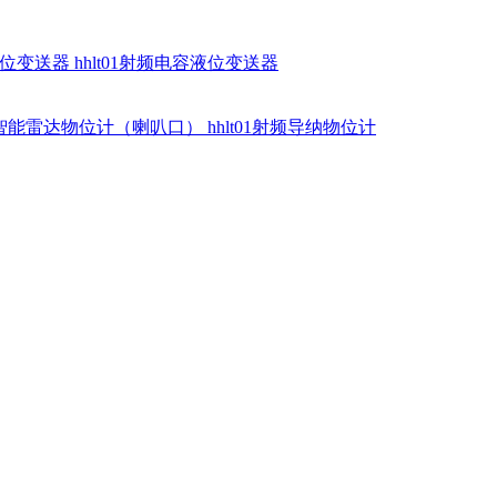
硅液位变送器
hhlt01射频电容液位变送器
dr智能雷达物位计（喇叭口）
hhlt01射频导纳物位计