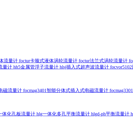
气体流量计
foctur卡箍式液体涡轮流量计
foctur法兰式涡轮流量计
f
子流量计
hh5金属管浮子流量计
hlsj插入式超声波流量计
focvor
入式电磁流量计
focmag3401智能分体式插入式电磁流量计
focmag
g一体化孔板流量计
hlg一体化多孔平衡流量计
hlgd-ph平衡流量计