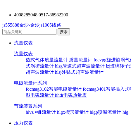
4008285048 0517-86982200
js555888金沙-金沙js1005线路
流量仪表
流量仪表
热式气体质量流量计
质量流量计
focvpg旋进旋涡
式涡街流量计
hlsg管道式超声波流量计
lzj玻璃转
超声波流量计
hlsj外贴式超声波流量计
电磁流量计系列
focmag3102智能电磁流量计
focmag3401智能插
型电磁流量计
hhdr电磁热量表
节流装置系列
hlvz v锥流量计
hlgx楔形流量计
hlgp喷嘴流量计
hl
压力仪表