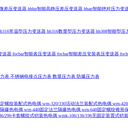
智能微差压变送器
hhhp智能高静压差压变送器
hhap智能绝对压力变
hh316常温型压力变送器
hh316数显型压力变送器
hh308智能型
传变送器
focbar智能表压变送器
focbar智能差压安装表压变送器
fo
压力表
不锈钢电接点压力表
数显压力表
防爆压力表
230固定螺纹装配式热电偶
wrn-320/330活动法兰装配式热电偶
wrn-
螺纹隔爆热电偶
wrn-440固定法兰隔爆热电偶
wrn-640固定螺纹锥
6/236/296卡套螺纹式铠装热电偶
wrnk-106/136/196无固定装置式