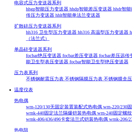
电容式压力变送器系列
hhgp智能压力变送器
hhdp智能差压变送器
hhdr
传压力变送器
hhlt智能单法兰变送器
扩散硅压力变送器系列
hh316 卫生型压力变送器
hh316 高温型压力变送器
（法兰式）
单晶硅变送器系列
focbar绝压变送器
focbar差压变送器
focbar差压远
能卫生型表压变送器
focbar智能卫生型绝压变送器
压力表系列
不锈钢耐震压力表
不锈钢隔膜压力表
不锈钢膜盒
温度仪表
热电偶
wrn-120/130无固定装置装配式热电偶
wrn-220/
wrnk-440固定法兰隔爆铠装热电偶
wrn-240固定
wrnk-406/436/496卡套法兰式铠装热电偶
wrnk-20
热电阻