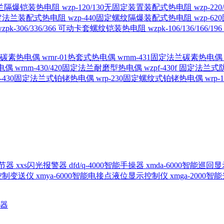
定法兰隔爆铠装热电阻
wzp-120/130无固定装置装配式热电阻
wzp-2
30固定法兰装配式热电阻
wzp-440固定螺纹隔爆装配式热电阻
wzp-
wzpk-306/336/366 可动卡套螺纹铠装热电阻
wzpk-106/136/16
螺纹碳素热电偶
wrnr-01热套式热电偶
wrnm-431固定法兰碳素热电
热电偶
wrnm-430/420固定法兰耐磨型热电偶
wzpf-430f 固定法
p-430固定法兰式铂铑热电偶
wrp-230固定螺纹式铂铑热电偶
wrp
d调节器
xxs闪光报警器
dfd/q-4000智能手操器
xmda-6000智能巡
出控制变送仪
xmya-6000智能电接点液位显示控制仪
xmga-2000
送器