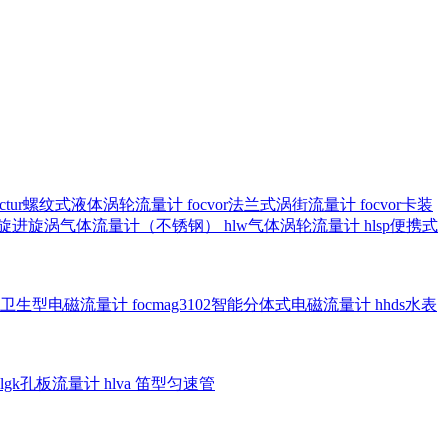
octur螺纹式液体涡轮流量计
focvor法兰式涡街流量计
focvor卡装
5102旋进旋涡气体流量计（不锈钢）
hlw气体涡轮流量计
hlsp便携式
3301卫生型电磁流量计
focmag3102智能分体式电磁流量计
hhds水表
hlgk孔板流量计
hlva 笛型匀速管