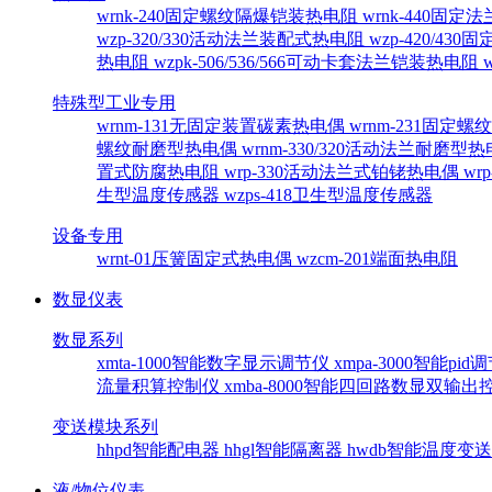
wrnk-240固定螺纹隔爆铠装热电阻
wrnk-440固
wzp-320/330活动法兰装配式热电阻
wzp-420/4
热电阻
wzpk-506/536/566可动卡套法兰铠装热电阻
特殊型工业专用
wrnm-131无固定装置碳素热电偶
wrnm-231固定
螺纹耐磨型热电偶
wrnm-330/320活动法兰耐磨型
置式防腐热电阻
wrp-330活动法兰式铂铑热电偶
wr
生型温度传感器
wzps-418卫生型温度传感器
设备专用
wrnt-01压簧固定式热电偶
wzcm-201端面热电阻
数显仪表
数显系列
xmta-1000智能数字显示调节仪
xmpa-3000智能pi
流量积算控制仪
xmba-8000智能四回路数显双输
变送模块系列
hhpd智能配电器
hhgl智能隔离器
hwdb智能温度变
液/物位仪表