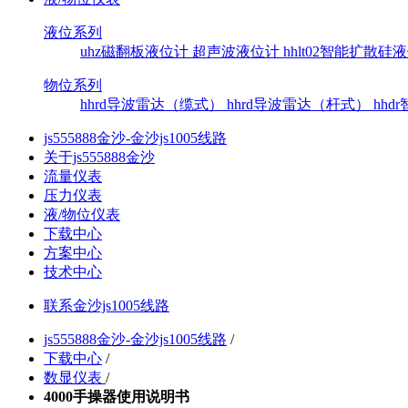
液位系列
uhz磁翻板液位计
超声波液位计
hhlt02智能扩散
物位系列
hhrd导波雷达（缆式）
hhrd导波雷达（杆式）
hh
js555888金沙-金沙js1005线路
关于js555888金沙
流量仪表
压力仪表
液/物位仪表
下载中心
方案中心
技术中心
联系金沙js1005线路
js555888金沙-金沙js1005线路
/
下载中心
/
数显仪表
/
4000手操器使用说明书