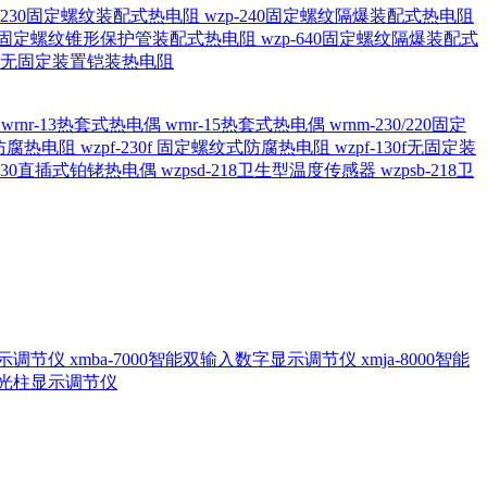
20/230固定螺纹装配式热电阻
wzp-240固定螺纹隔爆装配式热电阻
620固定螺纹锥形保护管装配式热电阻
wzp-640固定螺纹隔爆装配式
6/196 无固定装置铠装热电阻
偶
wrnr-13热套式热电偶
wrnr-15热套式热电偶
wrnm-230/220固定
兰式防腐热电阻
wzpf-230f 固定螺纹式防腐热电阻
wzpf-130f无固定装
-130直插式铂铑热电偶
wzpsd-218卫生型温度传感器
wzpsb-218卫
回显示调节仪
xmba-7000智能双输入数字显示调节仪
xmja-8000智能
智能光柱显示调节仪