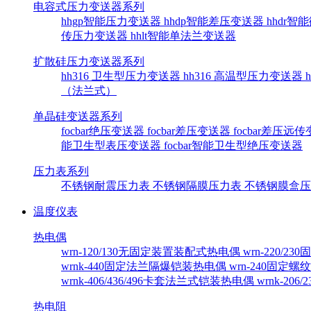
电容式压力变送器系列
hhgp智能压力变送器
hhdp智能差压变送器
hhdr
传压力变送器
hhlt智能单法兰变送器
扩散硅压力变送器系列
hh316 卫生型压力变送器
hh316 高温型压力变送器
（法兰式）
单晶硅变送器系列
focbar绝压变送器
focbar差压变送器
focbar差压远
能卫生型表压变送器
focbar智能卫生型绝压变送器
压力表系列
不锈钢耐震压力表
不锈钢隔膜压力表
不锈钢膜盒
温度仪表
热电偶
wrn-120/130无固定装置装配式热电偶
wrn-220/
wrnk-440固定法兰隔爆铠装热电偶
wrn-240固定
wrnk-406/436/496卡套法兰式铠装热电偶
wrnk-20
热电阻