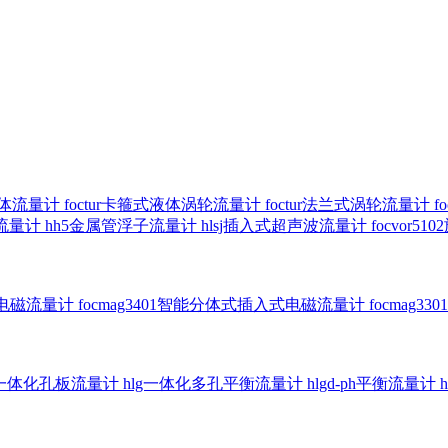
气体流量计
foctur卡箍式液体涡轮流量计
foctur法兰式涡轮流量计
f
子流量计
hh5金属管浮子流量计
hlsj插入式超声波流量计
focvor
入式电磁流量计
focmag3401智能分体式插入式电磁流量计
focmag
g一体化孔板流量计
hlg一体化多孔平衡流量计
hlgd-ph平衡流量计