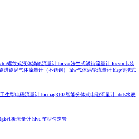
octur螺纹式液体涡轮流量计
focvor法兰式涡街流量计
focvor卡装
5102旋进旋涡气体流量计（不锈钢）
hlw气体涡轮流量计
hlsp便携式
3301卫生型电磁流量计
focmag3102智能分体式电磁流量计
hhds水表
hlgk孔板流量计
hlva 笛型匀速管