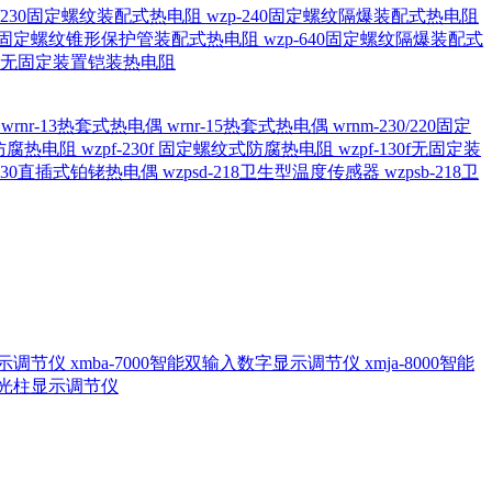
20/230固定螺纹装配式热电阻
wzp-240固定螺纹隔爆装配式热电阻
620固定螺纹锥形保护管装配式热电阻
wzp-640固定螺纹隔爆装配式
6/196 无固定装置铠装热电阻
偶
wrnr-13热套式热电偶
wrnr-15热套式热电偶
wrnm-230/220固定
兰式防腐热电阻
wzpf-230f 固定螺纹式防腐热电阻
wzpf-130f无固定装
-130直插式铂铑热电偶
wzpsd-218卫生型温度传感器
wzpsb-218卫
回显示调节仪
xmba-7000智能双输入数字显示调节仪
xmja-8000智能
智能光柱显示调节仪