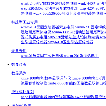
wrnk-240固定螺纹隔爆铠装热电阻
wrnk-440固
wzp-320/330活动法兰装配式热电阻
wzp-420/4
热电阻
wzpk-506/536/566可动卡套法兰铠装热电阻
特殊型工业专用
wrnm-131无固定装置碳素热电偶
wrnm-231固定
螺纹耐磨型热电偶
wrnm-330/320活动法兰耐磨型
置式防腐热电阻
wrp-330活动法兰式铂铑热电偶
wr
生型温度传感器
wzps-418卫生型温度传感器
设备专用
wrnt-01压簧固定式热电偶
wzcm-201端面热电阻
数显仪表
数显系列
xmta-1000智能数字显示调节仪
xmpa-3000智能pi
流量积算控制仪
xmba-8000智能四回路数显双输
变送模块系列
hhpd智能配电器
hhgl智能隔离器
hwdb智能温度变
液/物位仪表