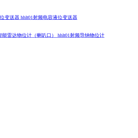
硅液位变送器
hhlt01射频电容液位变送器
dr智能雷达物位计（喇叭口）
hhlt01射频导纳物位计