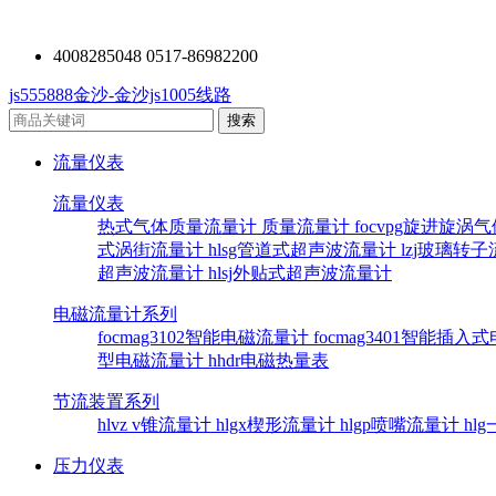
4008285048 0517-86982200
js555888金沙-金沙js1005线路
流量仪表
流量仪表
热式气体质量流量计
质量流量计
focvpg旋进旋涡
式涡街流量计
hlsg管道式超声波流量计
lzj玻璃转
超声波流量计
hlsj外贴式超声波流量计
电磁流量计系列
focmag3102智能电磁流量计
focmag3401智能插
型电磁流量计
hhdr电磁热量表
节流装置系列
hlvz v锥流量计
hlgx楔形流量计
hlgp喷嘴流量计
hl
压力仪表