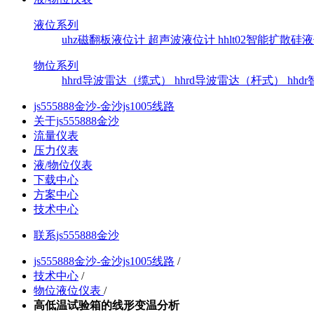
液位系列
uhz磁翻板液位计
超声波液位计
hhlt02智能扩散
物位系列
hhrd导波雷达（缆式）
hhrd导波雷达（杆式）
hh
js555888金沙-金沙js1005线路
关于js555888金沙
流量仪表
压力仪表
液/物位仪表
下载中心
方案中心
技术中心
联系js555888金沙
js555888金沙-金沙js1005线路
/
技术中心
/
物位液位仪表
/
高低温试验箱的线形变温分析