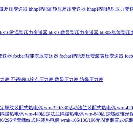
智能微差压变送器
hhhp智能高静压差压变送器
hhap智能绝对压力变
hh316常温型压力变送器
hh316数显型压力变送器
hh308智能型
传变送器
focbar智能表压变送器
focbar智能差压安装表压变送器
fo
压力表
不锈钢电接点压力表
数显压力表
防爆压力表
230固定螺纹装配式热电偶
wrn-320/330活动法兰装配式热电偶
wrn-
螺纹隔爆热电偶
wrn-440固定法兰隔爆热电偶
wrn-640固定螺纹锥
6/236/296卡套螺纹式铠装热电偶
wrnk-106/136/196无固定装置式