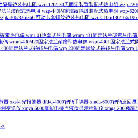
定法兰隔爆铠装热电阻
wzp-120/130无固定装置装配式热电阻
wzp-2
30固定法兰装配式热电阻
wzp-440固定螺纹隔爆装配式热电阻
wzp-
wzpk-306/336/366 可动卡套螺纹铠装热电阻
wzpk-106/136/16
螺纹碳素热电偶
wrnr-01热套式热电偶
wrnm-431固定法兰碳素热电
热电偶
wrnm-430/420固定法兰耐磨型热电偶
wzpf-430f 固定法
p-430固定法兰式铂铑热电偶
wrp-230固定螺纹式铂铑热电偶
wrp
d调节器
xxs闪光报警器
dfd/q-4000智能手操器
xmda-6000智能巡
出控制变送仪
xmya-6000智能电接点液位显示控制仪
xmga-2000
送器