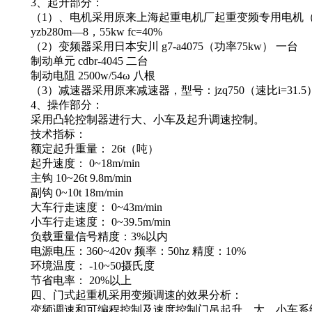
3、起升部分：
（1）、电机采用原来上海起重电机厂起重变频专用电机（
yzb280m—8，55kw fc=40%
（2）变频器采用日本安川 g7-a4075（功率75kw） 一台
制动单元 cdbr-4045 二台
制动电阻 2500w/54ω 八根
（3）减速器采用原来减速器，型号：jzq750（速比i=31.5
4、操作部分：
采用凸轮控制器进行大、小车及起升调速控制。
技术指标：
额定起升重量： 26t（吨）
起升速度： 0~18m/min
主钩 10~26t 9.8m/min
副钩 0~10t 18m/min
大车行走速度： 0~43m/min
小车行走速度： 0~39.5m/min
负载重量信号精度：3%以内
电源电压：360~420v 频率：50hz 精度：10%
环境温度： -10~50摄氏度
节省电率： 20%以上
四、门式起重机采用变频调速的效果分析：
变频调速和可编程控制及速度控制门吊起升、大、小车系统