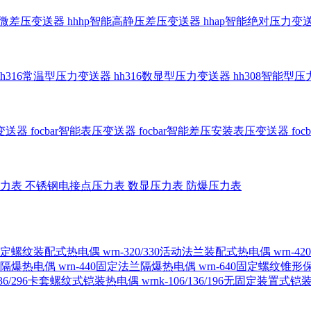
智能微差压变送器
hhhp智能高静压差压变送器
hhap智能绝对压力变
hh316常温型压力变送器
hh316数显型压力变送器
hh308智能型
传变送器
focbar智能表压变送器
focbar智能差压安装表压变送器
fo
压力表
不锈钢电接点压力表
数显压力表
防爆压力表
230固定螺纹装配式热电偶
wrn-320/330活动法兰装配式热电偶
wrn-
螺纹隔爆热电偶
wrn-440固定法兰隔爆热电偶
wrn-640固定螺纹锥
6/236/296卡套螺纹式铠装热电偶
wrnk-106/136/196无固定装置式