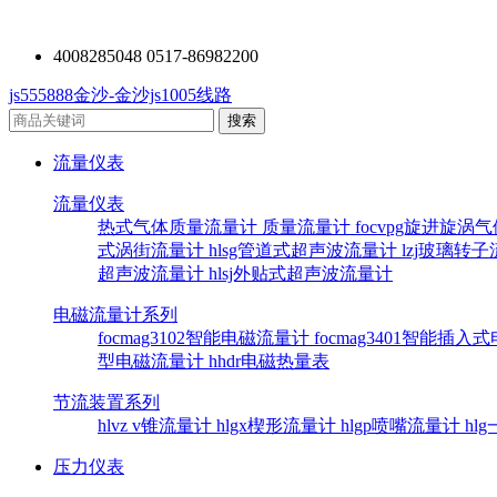
4008285048 0517-86982200
js555888金沙-金沙js1005线路
流量仪表
流量仪表
热式气体质量流量计
质量流量计
focvpg旋进旋涡
式涡街流量计
hlsg管道式超声波流量计
lzj玻璃转
超声波流量计
hlsj外贴式超声波流量计
电磁流量计系列
focmag3102智能电磁流量计
focmag3401智能插
型电磁流量计
hhdr电磁热量表
节流装置系列
hlvz v锥流量计
hlgx楔形流量计
hlgp喷嘴流量计
hl
压力仪表