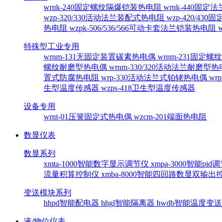
wrnk-240固定螺纹隔爆铠装热电阻
wrnk-440固
wzp-320/330活动法兰装配式热电阻
wzp-420/4
热电阻
wzpk-506/536/566可动卡套法兰铠装热电阻
特殊型工业专用
wrnm-131无固定装置碳素热电偶
wrnm-231固定
螺纹耐磨型热电偶
wrnm-330/320活动法兰耐磨型
置式防腐热电阻
wrp-330活动法兰式铂铑热电偶
wr
生型温度传感器
wzps-418卫生型温度传感器
设备专用
wrnt-01压簧固定式热电偶
wzcm-201端面热电阻
数显仪表
数显系列
xmta-1000智能数字显示调节仪
xmpa-3000智能pi
流量积算控制仪
xmba-8000智能四回路数显双输
变送模块系列
hhpd智能配电器
hhgl智能隔离器
hwdb智能温度变
液/物位仪表