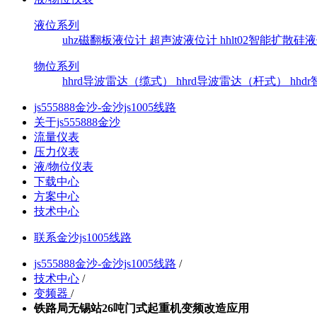
液位系列
uhz磁翻板液位计
超声波液位计
hhlt02智能扩散
物位系列
hhrd导波雷达（缆式）
hhrd导波雷达（杆式）
hh
js555888金沙-金沙js1005线路
关于js555888金沙
流量仪表
压力仪表
液/物位仪表
下载中心
方案中心
技术中心
联系金沙js1005线路
js555888金沙-金沙js1005线路
/
技术中心
/
变频器
/
铁路局无锡站26吨门式起重机变频改造应用