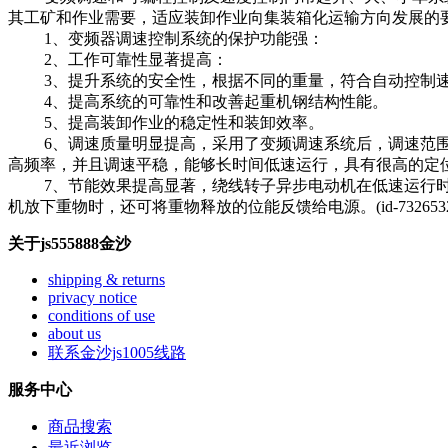
其工矿和作业需要，适应装卸作业向集装箱化运输方向发展的
1、变频器调速控制系统的保护功能强：
2、工作可靠性显著提高：
3、提升系统的安全性，根据不同的重量，符合自动控制速
4、提高系统的可靠性和改善起重机钢结构性能。
5、提高装卸作业的稳定性和装卸效率。
6、调速质量明显提高，采用了变频调速系统后，调速范围有pg矢
高频率，并且调速平稳，能够长时间低速运行，具有很高的定
7、节能效果提高显著，绕线转子异步电动机在低速运行时
机放下重物时，还可将重物释放的位能反馈给电源。(id-732653246
关于js555888金沙
shipping & returns
privacy notice
conditions of use
about us
联系金沙js1005线路
服务中心
商品搜索
最近浏览