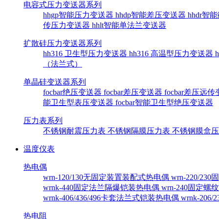
电容式压力变送器系列
hhgp智能压力变送器
hhdp智能差压变送器
hhdr
传压力变送器
hhlt智能单法兰变送器
扩散硅压力变送器系列
hh316 卫生型压力变送器
hh316 高温型压力变送器
（法兰式）
单晶硅变送器系列
focbar绝压变送器
focbar差压变送器
focbar差压远
能卫生型表压变送器
focbar智能卫生型绝压变送器
压力表系列
不锈钢耐震压力表
不锈钢隔膜压力表
不锈钢膜盒
温度仪表
热电偶
wrn-120/130无固定装置装配式热电偶
wrn-220/
wrnk-440固定法兰隔爆铠装热电偶
wrn-240固定
wrnk-406/436/496卡套法兰式铠装热电偶
wrnk-20
热电阻