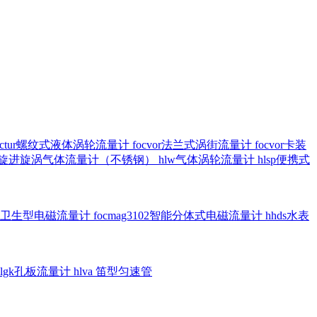
octur螺纹式液体涡轮流量计
focvor法兰式涡街流量计
focvor卡装
5102旋进旋涡气体流量计（不锈钢）
hlw气体涡轮流量计
hlsp便携式
3301卫生型电磁流量计
focmag3102智能分体式电磁流量计
hhds水表
hlgk孔板流量计
hlva 笛型匀速管