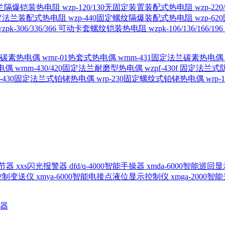
定法兰隔爆铠装热电阻
wzp-120/130无固定装置装配式热电阻
wzp-2
30固定法兰装配式热电阻
wzp-440固定螺纹隔爆装配式热电阻
wzp-
wzpk-306/336/366 可动卡套螺纹铠装热电阻
wzpk-106/136/16
螺纹碳素热电偶
wrnr-01热套式热电偶
wrnm-431固定法兰碳素热电
热电偶
wrnm-430/420固定法兰耐磨型热电偶
wzpf-430f 固定法
p-430固定法兰式铂铑热电偶
wrp-230固定螺纹式铂铑热电偶
wrp
d调节器
xxs闪光报警器
dfd/q-4000智能手操器
xmda-6000智能巡
出控制变送仪
xmya-6000智能电接点液位显示控制仪
xmga-2000
送器