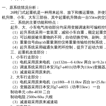
一、原系统情况分析：
26吨门式起重机是一种用来起吊、放下和搬运重物、并使重
机升降、小车、大车三部份。其中起重机升降由一台55kw的交流
二、系统的主要功能和特点：
起升、大、小车电气传动部分均采用变频调速和可编程控制
（1）起升系统采用一套装置，减轻小车自重，额定起重负
（2）可以根据被吊重物的不同，自动切换空钩、副钩、主
（3）重量信号由qcxb重量测控仪将重量传输给控制系统
（4）起升系统采用磁通矢量闭环控制，提升了起动力矩，零
三、起重机改造部分：
1、小车行走部分：
（1）电机采用原来电机 （yz132m—6 4.0kw 两台 in=9.2a n
（2）调速系统采用日本安川g7-a4011(功率为11kw)变频
（3）减速箱采用原来的。
2、大车行走部分：
（1）电机采用原来电机（yz180l—8 11.0kw 四台 in=25.8a n=
（2）变频器采用日本安川g7-a4055（功率55kw） 一台
制动单元 cdbr-4030 二台
制动电阻 2500w/60ω 六根
（3）减速箱采用原来减速箱