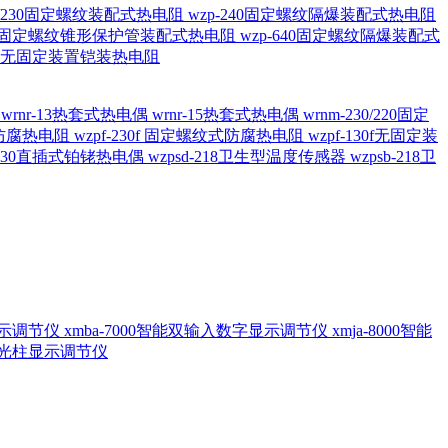
20/230固定螺纹装配式热电阻
wzp-240固定螺纹隔爆装配式热电阻
620固定螺纹锥形保护管装配式热电阻
wzp-640固定螺纹隔爆装配式
6/196 无固定装置铠装热电阻
偶
wrnr-13热套式热电偶
wrnr-15热套式热电偶
wrnm-230/220固定
兰式防腐热电阻
wzpf-230f 固定螺纹式防腐热电阻
wzpf-130f无固定装
-130直插式铂铑热电偶
wzpsd-218卫生型温度传感器
wzpsb-218卫
回显示调节仪
xmba-7000智能双输入数字显示调节仪
xmja-8000智能
智能光柱显示调节仪