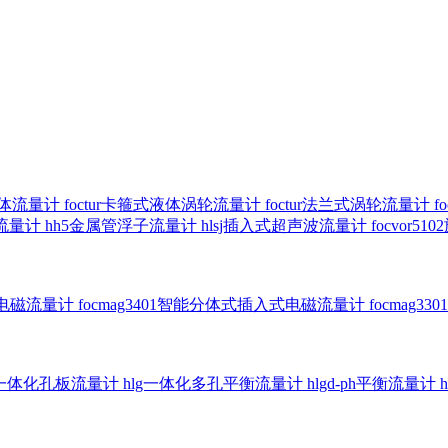
气体流量计
foctur卡箍式液体涡轮流量计
foctur法兰式涡轮流量计
f
子流量计
hh5金属管浮子流量计
hlsj插入式超声波流量计
focvor
入式电磁流量计
focmag3401智能分体式插入式电磁流量计
focmag
g一体化孔板流量计
hlg一体化多孔平衡流量计
hlgd-ph平衡流量计