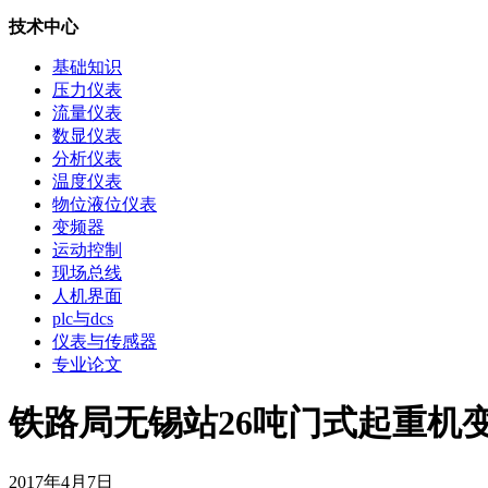
技术中心
基础知识
压力仪表
流量仪表
数显仪表
分析仪表
温度仪表
物位液位仪表
变频器
运动控制
现场总线
人机界面
plc与dcs
仪表与传感器
专业论文
铁路局无锡站26吨门式起重机变频改
2017年4月7日