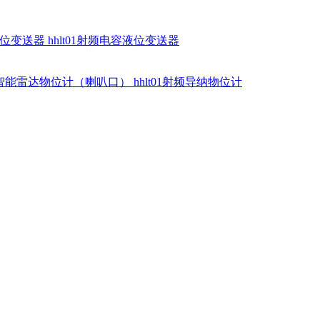
硅液位变送器
hhlt01射频电容液位变送器
dr智能雷达物位计（喇叭口）
hhlt01射频导纳物位计