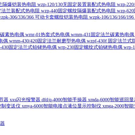
定法兰隔爆铠装热电阻
wzp-120/130无固定装置装配式热电阻
wzp-2
30固定法兰装配式热电阻
wzp-440固定螺纹隔爆装配式热电阻
wzp-
wzpk-306/336/366 可动卡套螺纹铠装热电阻
wzpk-106/136/16
螺纹碳素热电偶
wrnr-01热套式热电偶
wrnm-431固定法兰碳素热电
热电偶
wrnm-430/420固定法兰耐磨型热电偶
wzpf-430f 固定法
p-430固定法兰式铂铑热电偶
wrp-230固定螺纹式铂铑热电偶
wrp
d调节器
xxs闪光报警器
dfd/q-4000智能手操器
xmda-6000智能巡
出控制变送仪
xmya-6000智能电接点液位显示控制仪
xmga-2000
送器