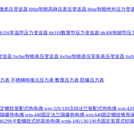
智能微差压变送器
hhhp智能高静压差压变送器
hhap智能绝对压力变
hh316常温型压力变送器
hh316数显型压力变送器
hh308智能型
传变送器
focbar智能表压变送器
focbar智能差压安装表压变送器
fo
压力表
不锈钢电接点压力表
数显压力表
防爆压力表
230固定螺纹装配式热电偶
wrn-320/330活动法兰装配式热电偶
wrn-
螺纹隔爆热电偶
wrn-440固定法兰隔爆热电偶
wrn-640固定螺纹锥
6/236/296卡套螺纹式铠装热电偶
wrnk-106/136/196无固定装置式