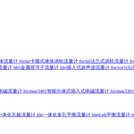
气体流量计
foctur卡箍式液体涡轮流量计
foctur法兰式涡轮流量计
f
子流量计
hh5金属管浮子流量计
hlsj插入式超声波流量计
focvor
入式电磁流量计
focmag3401智能分体式插入式电磁流量计
focmag
g一体化孔板流量计
hlg一体化多孔平衡流量计
hlgd-ph平衡流量计