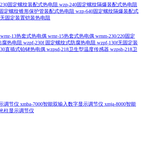
20/230固定螺纹装配式热电阻
wzp-240固定螺纹隔爆装配式热电阻
620固定螺纹锥形保护管装配式热电阻
wzp-640固定螺纹隔爆装配式
6/196 无固定装置铠装热电阻
偶
wrnr-13热套式热电偶
wrnr-15热套式热电偶
wrnm-230/220固定
兰式防腐热电阻
wzpf-230f 固定螺纹式防腐热电阻
wzpf-130f无固定装
-130直插式铂铑热电偶
wzpsd-218卫生型温度传感器
wzpsb-218卫
回显示调节仪
xmba-7000智能双输入数字显示调节仪
xmja-8000智能
智能光柱显示调节仪