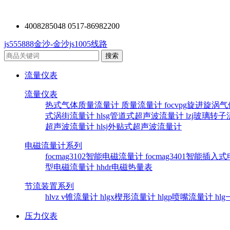
4008285048 0517-86982200
js555888金沙-金沙js1005线路
流量仪表
流量仪表
热式气体质量流量计
质量流量计
focvpg旋进旋涡
式涡街流量计
hlsg管道式超声波流量计
lzj玻璃转
超声波流量计
hlsj外贴式超声波流量计
电磁流量计系列
focmag3102智能电磁流量计
focmag3401智能插
型电磁流量计
hhdr电磁热量表
节流装置系列
hlvz v锥流量计
hlgx楔形流量计
hlgp喷嘴流量计
hl
压力仪表