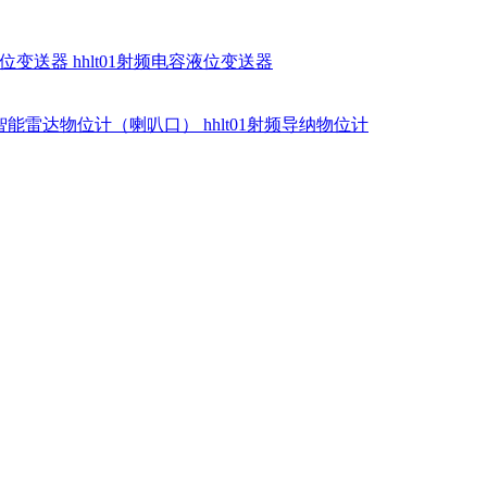
硅液位变送器
hhlt01射频电容液位变送器
dr智能雷达物位计（喇叭口）
hhlt01射频导纳物位计