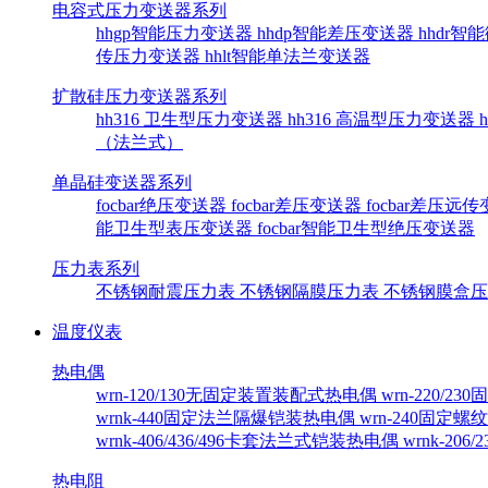
电容式压力变送器系列
hhgp智能压力变送器
hhdp智能差压变送器
hhdr
传压力变送器
hhlt智能单法兰变送器
扩散硅压力变送器系列
hh316 卫生型压力变送器
hh316 高温型压力变送器
（法兰式）
单晶硅变送器系列
focbar绝压变送器
focbar差压变送器
focbar差压远
能卫生型表压变送器
focbar智能卫生型绝压变送器
压力表系列
不锈钢耐震压力表
不锈钢隔膜压力表
不锈钢膜盒
温度仪表
热电偶
wrn-120/130无固定装置装配式热电偶
wrn-220/
wrnk-440固定法兰隔爆铠装热电偶
wrn-240固定
wrnk-406/436/496卡套法兰式铠装热电偶
wrnk-20
热电阻