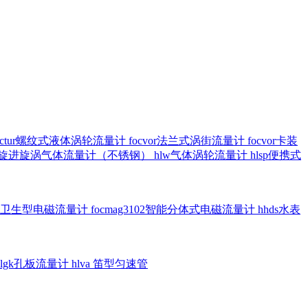
octur螺纹式液体涡轮流量计
focvor法兰式涡街流量计
focvor卡装
5102旋进旋涡气体流量计（不锈钢）
hlw气体涡轮流量计
hlsp便携式
3301卫生型电磁流量计
focmag3102智能分体式电磁流量计
hhds水表
hlgk孔板流量计
hlva 笛型匀速管