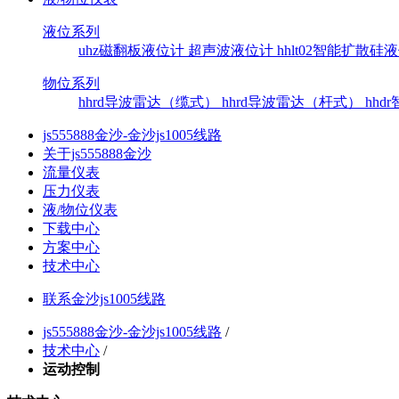
液位系列
uhz磁翻板液位计
超声波液位计
hhlt02智能扩散
物位系列
hhrd导波雷达（缆式）
hhrd导波雷达（杆式）
hh
js555888金沙-金沙js1005线路
关于js555888金沙
流量仪表
压力仪表
液/物位仪表
下载中心
方案中心
技术中心
联系金沙js1005线路
js555888金沙-金沙js1005线路
/
技术中心
/
运动控制