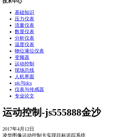
技术中心
基础知识
压力仪表
流量仪表
数显仪表
分析仪表
温度仪表
物位液位仪表
变频器
运动控制
现场总线
人机界面
plc与dcs
仪表与传感器
专业论文
运动控制-js555888金沙
2017年4月12日
凌华图像运动控制卡实现目标追踪系统