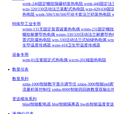
wrnk-240固定螺纹隔爆铠装热电阻
wrnk-440固
wzp-320/330活动法兰装配式热电阻
wzp-420/4
热电阻
wzpk-506/536/566可动卡套法兰铠装热电阻
特殊型工业专用
wrnm-131无固定装置碳素热电偶
wrnm-231固定
螺纹耐磨型热电偶
wrnm-330/320活动法兰耐磨型
置式防腐热电阻
wrp-330活动法兰式铂铑热电偶
wr
生型温度传感器
wzps-418卫生型温度传感器
设备专用
wrnt-01压簧固定式热电偶
wzcm-201端面热电阻
数显仪表
数显系列
xmta-1000智能数字显示调节仪
xmpa-3000智能pi
流量积算控制仪
xmba-8000智能四回路数显双输
变送模块系列
hhpd智能配电器
hhgl智能隔离器
hwdb智能温度变
液/物位仪表