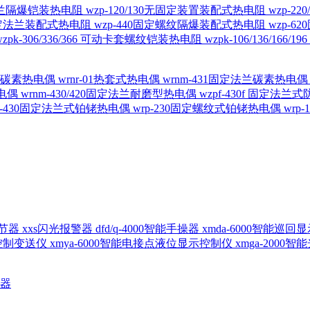
定法兰隔爆铠装热电阻
wzp-120/130无固定装置装配式热电阻
wzp-2
30固定法兰装配式热电阻
wzp-440固定螺纹隔爆装配式热电阻
wzp-
wzpk-306/336/366 可动卡套螺纹铠装热电阻
wzpk-106/136/16
螺纹碳素热电偶
wrnr-01热套式热电偶
wrnm-431固定法兰碳素热电
热电偶
wrnm-430/420固定法兰耐磨型热电偶
wzpf-430f 固定法
p-430固定法兰式铂铑热电偶
wrp-230固定螺纹式铂铑热电偶
wrp
d调节器
xxs闪光报警器
dfd/q-4000智能手操器
xmda-6000智能巡
出控制变送仪
xmya-6000智能电接点液位显示控制仪
xmga-2000
送器