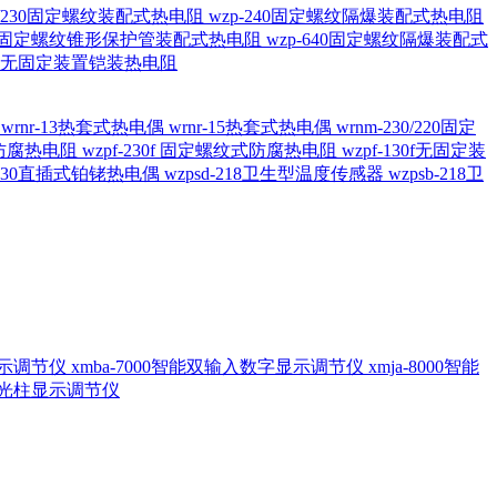
20/230固定螺纹装配式热电阻
wzp-240固定螺纹隔爆装配式热电阻
620固定螺纹锥形保护管装配式热电阻
wzp-640固定螺纹隔爆装配式
6/196 无固定装置铠装热电阻
偶
wrnr-13热套式热电偶
wrnr-15热套式热电偶
wrnm-230/220固定
兰式防腐热电阻
wzpf-230f 固定螺纹式防腐热电阻
wzpf-130f无固定装
-130直插式铂铑热电偶
wzpsd-218卫生型温度传感器
wzpsb-218卫
回显示调节仪
xmba-7000智能双输入数字显示调节仪
xmja-8000智能
智能光柱显示调节仪