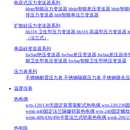
电容式压力变送器系列
hhgp智能压力变送器
hhdp智能差压变送器
hhdr
传压力变送器
hhlt智能单法兰变送器
扩散硅压力变送器系列
hh316 卫生型压力变送器
hh316 高温型压力变送器
（法兰式）
单晶硅变送器系列
focbar绝压变送器
focbar差压变送器
focbar差压远
能卫生型表压变送器
focbar智能卫生型绝压变送器
压力表系列
不锈钢耐震压力表
不锈钢隔膜压力表
不锈钢膜盒
温度仪表
热电偶
wrn-120/130无固定装置装配式热电偶
wrn-220/
wrnk-440固定法兰隔爆铠装热电偶
wrn-240固定
wrnk-406/436/496卡套法兰式铠装热电偶
wrnk-20
热电阻