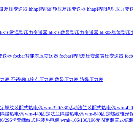
智能微差压变送器
hhhp智能高静压差压变送器
hhap智能绝对压力变
hh316常温型压力变送器
hh316数显型压力变送器
hh308智能型
传变送器
focbar智能表压变送器
focbar智能差压安装表压变送器
fo
压力表
不锈钢电接点压力表
数显压力表
防爆压力表
230固定螺纹装配式热电偶
wrn-320/330活动法兰装配式热电偶
wrn-
螺纹隔爆热电偶
wrn-440固定法兰隔爆热电偶
wrn-640固定螺纹锥
6/236/296卡套螺纹式铠装热电偶
wrnk-106/136/196无固定装置式