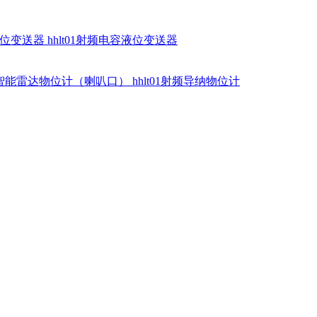
硅液位变送器
hhlt01射频电容液位变送器
dr智能雷达物位计（喇叭口）
hhlt01射频导纳物位计