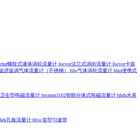
octur螺纹式液体涡轮流量计
focvor法兰式涡街流量计
focvor卡装
5102旋进旋涡气体流量计（不锈钢）
hlw气体涡轮流量计
hlsp便携式
3301卫生型电磁流量计
focmag3102智能分体式电磁流量计
hhds水表
hlgk孔板流量计
hlva 笛型匀速管