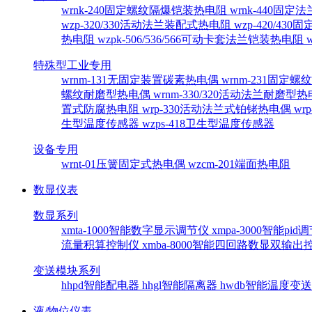
wrnk-240固定螺纹隔爆铠装热电阻
wrnk-440固
wzp-320/330活动法兰装配式热电阻
wzp-420/4
热电阻
wzpk-506/536/566可动卡套法兰铠装热电阻
特殊型工业专用
wrnm-131无固定装置碳素热电偶
wrnm-231固定
螺纹耐磨型热电偶
wrnm-330/320活动法兰耐磨型
置式防腐热电阻
wrp-330活动法兰式铂铑热电偶
wr
生型温度传感器
wzps-418卫生型温度传感器
设备专用
wrnt-01压簧固定式热电偶
wzcm-201端面热电阻
数显仪表
数显系列
xmta-1000智能数字显示调节仪
xmpa-3000智能pi
流量积算控制仪
xmba-8000智能四回路数显双输
变送模块系列
hhpd智能配电器
hhgl智能隔离器
hwdb智能温度变
液/物位仪表