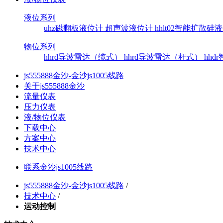
液位系列
uhz磁翻板液位计
超声波液位计
hhlt02智能扩散
物位系列
hhrd导波雷达（缆式）
hhrd导波雷达（杆式）
hh
js555888金沙-金沙js1005线路
关于js555888金沙
流量仪表
压力仪表
液/物位仪表
下载中心
方案中心
技术中心
联系金沙js1005线路
js555888金沙-金沙js1005线路
/
技术中心
/
运动控制