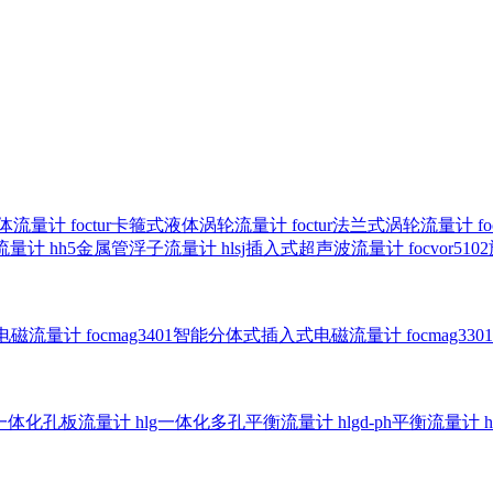
气体流量计
foctur卡箍式液体涡轮流量计
foctur法兰式涡轮流量计
f
子流量计
hh5金属管浮子流量计
hlsj插入式超声波流量计
focvor
入式电磁流量计
focmag3401智能分体式插入式电磁流量计
focmag
g一体化孔板流量计
hlg一体化多孔平衡流量计
hlgd-ph平衡流量计