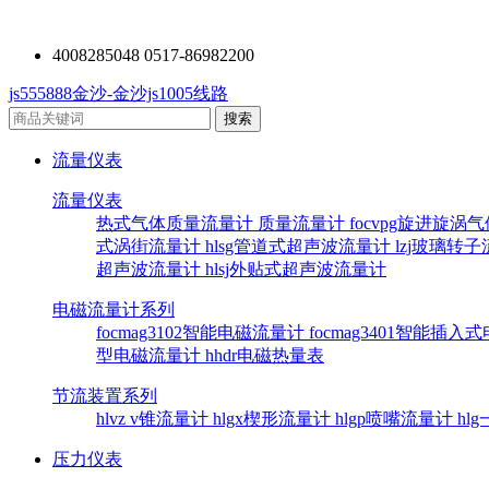
4008285048 0517-86982200
js555888金沙-金沙js1005线路
流量仪表
流量仪表
热式气体质量流量计
质量流量计
focvpg旋进旋涡
式涡街流量计
hlsg管道式超声波流量计
lzj玻璃转
超声波流量计
hlsj外贴式超声波流量计
电磁流量计系列
focmag3102智能电磁流量计
focmag3401智能插
型电磁流量计
hhdr电磁热量表
节流装置系列
hlvz v锥流量计
hlgx楔形流量计
hlgp喷嘴流量计
hl
压力仪表