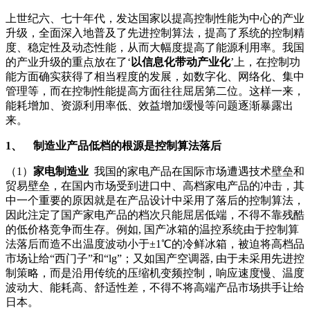
上世纪六、七十年代，发达国家以提高控制性能为中心的产业
升级，全面深入地普及了先进控制算法，提高了系统的控制精
度、稳定性及动态性能，从而大幅度提高了能源利用率。我国
的产业升级的重点放在了‘
以信息化带动产业化
’上，在控制功
能方面确实获得了相当程度的发展，如数字化、网络化、集中
管理等，而在控制性能提高方面往往屈居第二位。这样一来，
能耗增加、资源利用率低、效益增加缓慢等问题逐渐暴露出
来。
1、
制造业产品低档的根源是控制算法落后
（1）
家电制造业
我国的家电产品在国际市场遭遇技术壁垒和
贸易壁垒，在国内市场受到进口中、高档家电产品的冲击，其
中一个重要的原因就是在产品设计中采用了落后的控制算法，
因此注定了国产家电产品的档次只能屈居低端，不得不靠残酷
的低价格竞争而生存。例如, 国产冰箱的温控系统由于控制算
法落后而造不出温度波动小于±1℃的冷鲜冰箱，被迫将高档品
市场让给“西门子”和“lg”；又如国产空调器, 由于未采用先进控
制策略，而是沿用传统的压缩机变频控制，响应速度慢、温度
波动大、能耗高、舒适性差，不得不将高端产品市场拱手让给
日本。