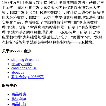
1988年发明《高精度数字式小电阻测量器构造方法》获得尤里
卡金奖、匈牙利青年发明家金奖和国际仪器仪表博览三大奖
项；1992年发明《自组模糊控制器》，转让给四通公司后获得
巨大经济效益；1992年—2007年主要研究模糊推理算法和研制
实用化产品，先后提出了“规划真值流推理”和“响应函数推
理”算法；研制了空调房间精控温控器；研制了“响应函数推
理”算法为基础的模糊推理芯片——cb3lp芯片；研制了以“响
应函数推理”为基础叠加“滞后状态辨识”、“位置学习”、“双模
态控制”等智能算法的超鲁棒模糊控制模块——srfc模块。
关于js555888金沙
shipping & returns
privacy notice
conditions of use
about us
联系金沙js1005线路
服务中心
商品搜索
最近浏览
商品比较