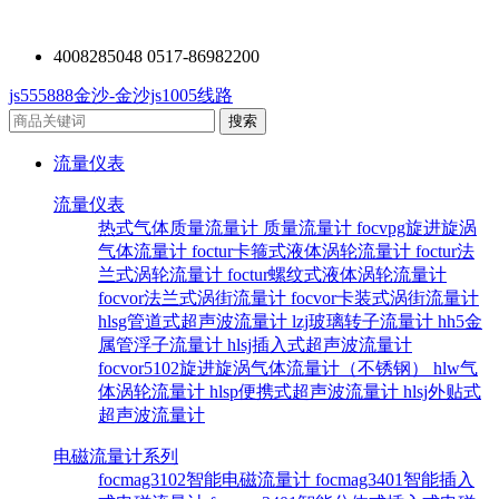
4008285048 0517-86982200
js555888金沙-金沙js1005线路
流量仪表
流量仪表
热式气体质量流量计
质量流量计
focvpg旋进旋涡
气体流量计
foctur卡箍式液体涡轮流量计
foctur法
兰式涡轮流量计
foctur螺纹式液体涡轮流量计
focvor法兰式涡街流量计
focvor卡装式涡街流量计
hlsg管道式超声波流量计
lzj玻璃转子流量计
hh5金
属管浮子流量计
hlsj插入式超声波流量计
focvor5102旋进旋涡气体流量计（不锈钢）
hlw气
体涡轮流量计
hlsp便携式超声波流量计
hlsj外贴式
超声波流量计
电磁流量计系列
focmag3102智能电磁流量计
focmag3401智能插入