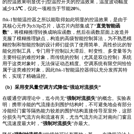
的控温效果明显优于j型温控开关的控温效果，温度波动幅度
减少
1.5
℃
，仅此一项相当于节能
20
%。
fhk-1智能温控器之所以能取得如此明显的控温效果，是由于
其核心元件为cb3lp芯片，该芯片内部集成了“
直觉智能函
数
”，将模糊推理转换成响应函数，然后在函数层面上改造并
克服了模糊推理缺点，构造的高级智能控制算法，为不熟悉模
糊控制和智能控制的设计师们提供了使用简单、高性价比的智
能化控制工具，专门用于控制以大滞后、时变性、多变量等为
主要特征的难控对象，而传统的控制（尤其是双位控制）系统
用于这类对象时，无法保证动态精度。空调系统有限空间恰恰
属于这类难控对象，因此fhk-1智能温控器得以充分发挥其特
长，实现了精确温控。
（b）采用变风量空调方式降低“强迫对流损失”
在暖通空调理论中，迄今尚无“
强制对流损失
”的概念。实验表
明：携带冷能的气流撞击到围护结构时，不可避免地会有部分
冷能经门窗等隔热能力较差的围护结构直接传导至室外，这部
分损失与气流方向和流速有关，尤当气流方向正对南向门窗且
气流速度最大时，“
强制对流损失
”亦最大。