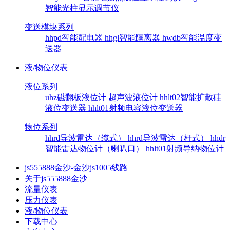
智能光柱显示调节仪
变送模块系列
hhpd智能配电器
hhgl智能隔离器
hwdb智能温度变
送器
液/物位仪表
液位系列
uhz磁翻板液位计
超声波液位计
hhlt02智能扩散硅
液位变送器
hhlt01射频电容液位变送器
物位系列
hhrd导波雷达（缆式）
hhrd导波雷达（杆式）
hhdr
智能雷达物位计（喇叭口）
hhlt01射频导纳物位计
js555888金沙-金沙js1005线路
关于js555888金沙
流量仪表
压力仪表
液/物位仪表
下载中心