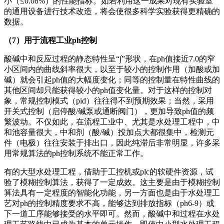
小（≤0.08%）的性能指标。如若利用这一成果对现有实验室
的通用设备进行技术改造，将会使很多科学实验获得更精确的
数据。
（
7
）
用于流程工业
ph
控制
酸碱中和反应过程的静态特性呈“∫”形状，在ph值接近7.0的窄
小区间内的曲线斜率很大，以至于较小的控制作用（加酸或加
碱）就会引起ph值的大幅度变化；同等的控制量在特性曲线的
其他区间却只能获得较小的ph值变化量。对于这样的控制对
象，常规控制模式（pid）往往得不到预期效果；当然，采用
开关式控制（启停酸/碱泵或通断阀门），更加导致ph值的频
繁波动。不仅如此，在流程工业中、尤其是水处理工程中，中
和池容量很大，中和剂（酸/碱）投加点大都很集中，检测元
件（电极）往往安装于排出口，因此纯滞后非常明显，许多采
用常规算法的ph控制系统不能正常工作。
有的大型水处理工程，借助于工控机或plc的软硬件资源，试
验了模糊控制算法，获得了一定成效。这主要是由于模糊控制
算法具有一定程度的智能化功能，另一方面也是由于水处理工
艺对ph的控制精度要求不高，能够达到排放指标（ph6-9）或
下一道工序能够接受的水平即可。然而，酸碱中和过程在水处