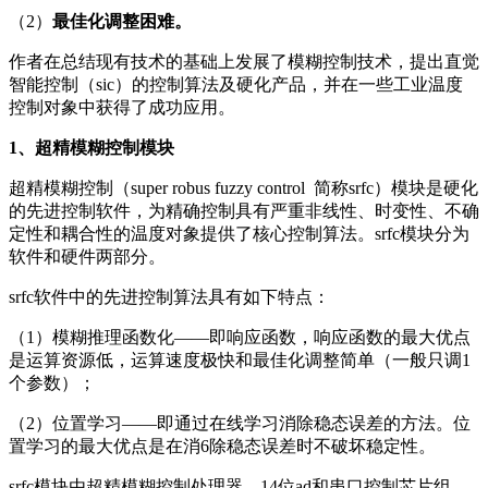
（2）
最佳化调整困难。
作者在总结现有技术的基础上发展了模糊控制技术，提出直觉
智能控制（sic）的控制算法及硬化产品，并在一些工业温度
控制对象中获得了成功应用。
1
、超精模糊控制
模块
超精模糊控制（super robus fuzzy control 简称srfc）模块是硬化
的先进控制软件，为精确控制具有严重非线性、时变性、不确
定性和耦合性的温度对象提供了核心控制算法。srfc模块分为
软件和硬件两部分。
srfc软件中的先进控制算法具有如下特点：
（1）模糊推理函数化——即响应函数，响应函数的最大优点
是运算资源低，运算速度极快和最佳化调整简单（一般只调1
个参数）；
（2）位置学习——即通过在线学习消除稳态误差的方法。位
置学习的最大优点是在消6除稳态误差时不破坏稳定性。
srfc模块由超精模糊控制处理器，14位ad和串口控制芯片组