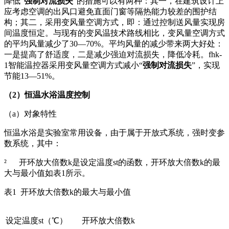
降低“
强制对流损失
”的措施可以有两种：其一，在建筑设计上
应考虑空调的出风口避免直面门窗等隔热能力较差的围护结
构；其二，采用变风量空调方式，即：通过控制送风量实现房
间温度恒定。与现有的变风温技术路线相比，变风量空调方式
的平均风量减少了30—70%。平均风量的减少带来两大好处：
一是提高了舒适度，二是减少强迫对流损失，降低冷耗。fhk-
1智能温控器采用变风量空调方式减小“
强制对流损失
”，实现
节能13—51%。
（
2
）恒温水浴温度控制
（a）对象特性
恒温水浴是实验室常用设备，由于属于开放式系统，强时变参
数系统，其中：
² 开环放大倍数k是设定温度st的函数，开环放大倍数k的最
大与最小值如表1所示。
表1 开环放大倍数k的最大与最小值
设定温度st（℃）
开环放大倍数k