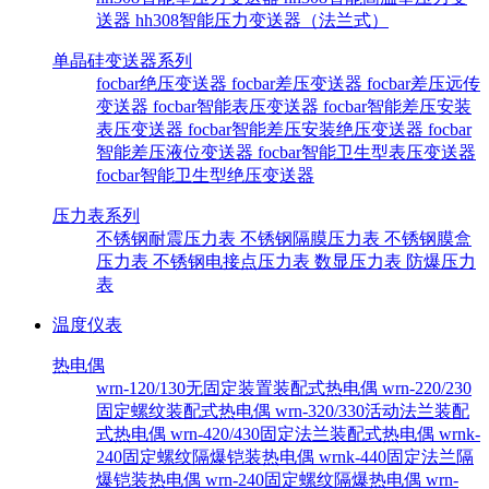
送器
hh308智能压力变送器（法兰式）
单晶硅变送器系列
focbar绝压变送器
focbar差压变送器
focbar差压远传
变送器
focbar智能表压变送器
focbar智能差压安装
表压变送器
focbar智能差压安装绝压变送器
focbar
智能差压液位变送器
focbar智能卫生型表压变送器
focbar智能卫生型绝压变送器
压力表系列
不锈钢耐震压力表
不锈钢隔膜压力表
不锈钢膜盒
压力表
不锈钢电接点压力表
数显压力表
防爆压力
表
温度仪表
热电偶
wrn-120/130无固定装置装配式热电偶
wrn-220/230
固定螺纹装配式热电偶
wrn-320/330活动法兰装配
式热电偶
wrn-420/430固定法兰装配式热电偶
wrnk-
240固定螺纹隔爆铠装热电偶
wrnk-440固定法兰隔
爆铠装热电偶
wrn-240固定螺纹隔爆热电偶
wrn-