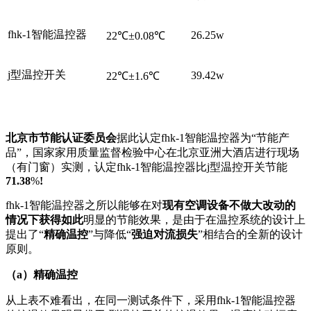
fhk-1智能温控器
26.25w
22℃±0.08℃
j型温控开关
39.42w
22℃±1.6℃
北京市节能认证委员会
据此认定fhk-1智能温控器为“节能产
品”，国家家用质量监督检验中心在北京亚洲大酒店进行现场
（有门窗）实测，认定fhk-1智能温控器比j型温控开关节能
71.38
%
!
fhk-1智能温控器之所以能够在对
现有空调设备不做大改动的
情况下获得如此
明显的节能效果，是由于在温控系统的设计上
提出了“
精确温控
”与降低“
强迫对流损失
”相结合的全新的设计
原则。
（a）精确温控
从上表不难看出，在同一测试条件下，采用fhk-1智能温控器