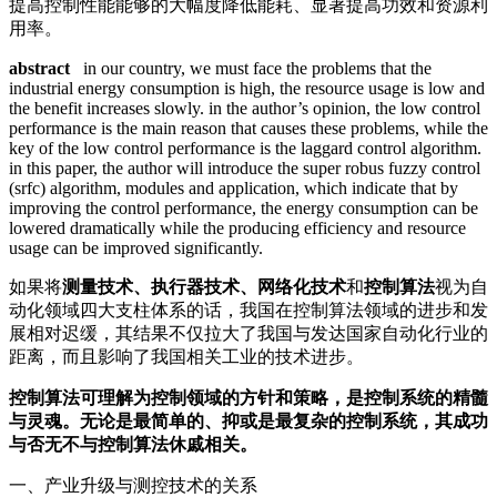
提高控制性能能够的大幅度降低能耗、显著提高功效和资源利
用率。
abstract
in our country, we must face the problems that the
industrial energy consumption is high, the resource usage is low and
the benefit increases slowly. in the author’s opinion, the low control
performance is the main reason that causes these problems, while the
key of the low control performance is the laggard control algorithm.
in this paper, the author will introduce the super robus fuzzy control
(srfc) algorithm, modules and application, which indicate that by
improving the control performance, the energy consumption can be
lowered dramatically while the producing efficiency and resource
usage can be improved significantly.
如果将
测量技术、执行器技术、
网络化技术
和
控制算法
视为自
动化领域四大支柱体系的话，我国在控制算法领域的进步和发
展相对迟缓，其结果不仅拉大了我国与发达国家自动化行业的
距离，而且影响了我国相关工业的技术进步。
控制算法可理解为控制领域的方针和策略，是控制系统的精髓
与灵魂。无论是最简单的、抑或是最复杂的控制系统，其成功
与否无不与控制算法休戚相关。
一、产业升级与测控技术的关系