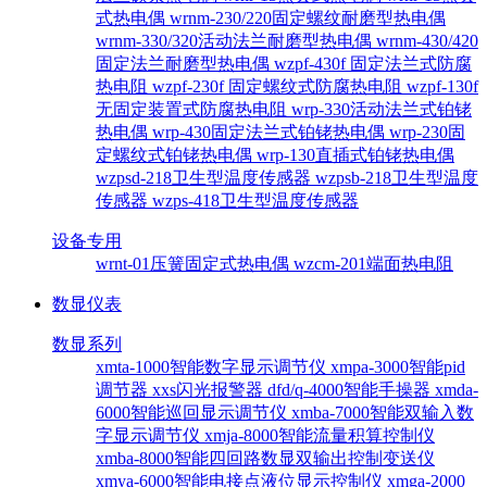
式热电偶
wrnm-230/220固定螺纹耐磨型热电偶
wrnm-330/320活动法兰耐磨型热电偶
wrnm-430/420
固定法兰耐磨型热电偶
wzpf-430f 固定法兰式防腐
热电阻
wzpf-230f 固定螺纹式防腐热电阻
wzpf-130f
无固定装置式防腐热电阻
wrp-330活动法兰式铂铑
热电偶
wrp-430固定法兰式铂铑热电偶
wrp-230固
定螺纹式铂铑热电偶
wrp-130直插式铂铑热电偶
wzpsd-218卫生型温度传感器
wzpsb-218卫生型温度
传感器
wzps-418卫生型温度传感器
设备专用
wrnt-01压簧固定式热电偶
wzcm-201端面热电阻
数显仪表
数显系列
xmta-1000智能数字显示调节仪
xmpa-3000智能pid
调节器
xxs闪光报警器
dfd/q-4000智能手操器
xmda-
6000智能巡回显示调节仪
xmba-7000智能双输入数
字显示调节仪
xmja-8000智能流量积算控制仪
xmba-8000智能四回路数显双输出控制变送仪
xmya-6000智能电接点液位显示控制仪
xmga-2000