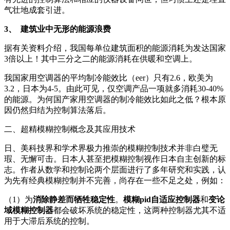
气壮地成套引进。
3、
建筑业中无形的能源浪费
据有关资料介绍，我国每单位建筑面积的能源消耗为发达国家
3倍以上！其中三分之二的能源消耗在供暖和空调上。
我国家用空调器的平均制冷能效比（eer）只有2.6，欧美为
3.2，日本为4-5。由此可见，仅空调产品一项就多消耗30-40%
的能源。为何国产家用空调器的制冷能效比如此之低？根本原
因仍然归结为控制算法落后。
二、超精模糊控制概念及其应用技术
日、美科技界和学术界极力推崇的模糊控制技术并非白璧无
瑕、无懈可击。日本人甚至把模糊控制视作日本自主创新的标
志。作者从数学和控制论两个层面进行了多年研究和实践，认
为先有经典模糊控制并不完善，尚存在一些不足之处，例如：
（1）为
消除静差而牺牲稳定性
。
模糊pid自适应控制器
和
变论
域模糊控制器
都会破坏系统的稳定性，这两种控制器尤其不适
用于大滞后系统的控制。