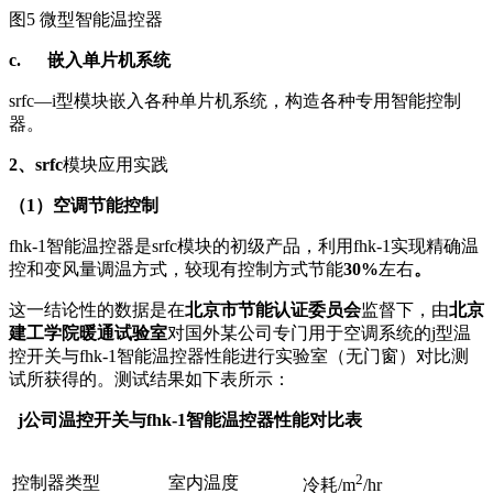
图5 微型智能温控器
c.
嵌入
单片机系统
srfc—i型模块嵌入各种单片机系统，构造各种专用智能控制
器。
2
、srfc
模块应用实践
（
1
）空调节能控制
fhk-1智能温控器是srfc模块的初级产品，利用fhk-1实现精确温
控和变风量调温方式，较现有控制方式节能
30%
左右
。
这一结论性的数据是在
北京市节能认证委员会
监督下，由
北京
建工学院暖通试验室
对国外某公司专门用于空调系统的j型温
控开关与fhk-1智能温控器性能进行实验室（无门窗）对比测
试所获得的。测试结果如下表所示：
j
公司温控开关与fhk-1智能温控器性能对比表
2
控制器类型
室内温度
冷耗/m
/hr