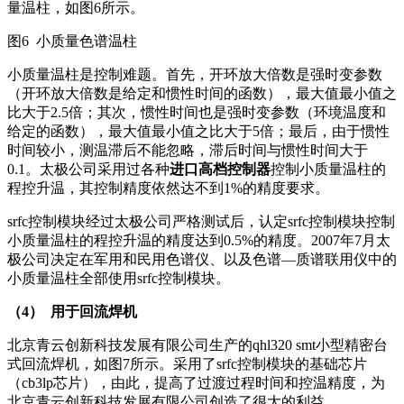
量温柱，如图6所示。
图6 小质量色谱温柱
小质量温柱是控制难题。首先，开环放大倍数是强时变参数
（开环放大倍数是给定和惯性时间的函数），最大值最小值之
比大于2.5倍；其次，惯性时间也是强时变参数（环境温度和
给定的函数），最大值最小值之比大于5倍；最后，由于惯性
时间较小，测温滞后不能忽略，滞后时间与惯性时间大于
0.1。太极公司采用过各种
进口高档控制器
控制小质量温柱的
程控升温，其控制精度依然达不到1%的精度要求。
srfc控制模块经过太极公司严格测试后，认定srfc控制模块控制
小质量温柱的程控升温的精度达到0.5%的精度。2007年7月太
极公司决定在军用和民用色谱仪、以及色谱—质谱联用仪中的
小质量温柱全部使用srfc控制模块。
（4）
用于回流焊机
北京青云创新科技发展有限公司生产的qhl320 smt小型精密台
式回流焊机，如图7所示。采用了srfc控制模块的基础芯片
（cb3lp芯片），由此，提高了过渡过程时间和控温精度，为
北京青云创新科技发展有限公司创造了很大的利益。