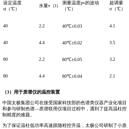
设定温度
测量温度pv的波动
超调量
水量v（l）
st（℃）
（℃）
σ（℃）
40
2.2
4.1
40℃±0.03
40
4.4
3.5
40℃±0.02
80
2.2
3.2
80℃±0.05
80
4.4
2.1
80℃±0.04
（
3
）
用于
质谱仪的温控装置
中国太极集团公司在接受国家科技部的色谱类仪器产业化项目
和参与研制色谱—质谱联用仪项目过程中，遇到了提高温柱控
制精度的难题。
为了保证温柱低功率高速跟随程控升温，太极公司研制了小质