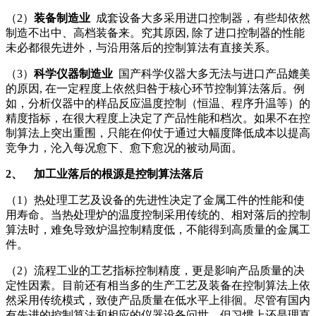
（2）
装备制造业
成套设备大多采用进口控制器，有些却依然
制造不出中、高档装备来。究其原因, 除了进口控制器的性能
未必都很先进外，与沿用落后的控制算法有直接关系。
（3）
科学仪器制造业
国产科学仪器大多无法与进口产品媲美
的原因, 在一定程度上依然归咎于核心环节控制算法落后。例
如，分析仪器中的样品反应温度控制（恒温、程序升温等）的
精度指标，在很大程度上决定了产品性能和档次。如果不在控
制算法上突出重围，只能在仰仗于通过大幅度降低成本以提高
竞争力，沦入每况愈下、愈下愈况的被动局面。
2、
加工业落后的根源是控制算法落后
（1）热处理工艺及设备的先进性决定了金属工件的性能和使
用寿命。当热处理炉的温度控制采用传统的、相对落后的控制
算法时，难免导致炉温控制精度低，不能得到高质量的金属工
件。
（2）流程工业的工艺指标控制精度，更是影响产品质量的决
定性因素。目前还有相当多的生产工艺及装备在控制算法上依
然采用传统模式，致使产品质量在低水平上徘徊。尽管有国内
有先进的控制算法和相应的仪器设备问世，但习惯上还是理直