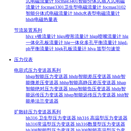
式电磁流量计
focmag3401智能分体式插入式电磁
流量计
focmag3301卫生型电磁流量计
focmag3102
智能分体式电磁流量计
hhds水表型电磁流量计
hhdr电磁热量表
节流装置系列
hlvz v锥流量计
hlgx楔形流量计
hlgp喷嘴流量计
hlg
一体化孔板流量计
hlg一体化多孔平衡流量计
hlgd-
ph平衡流量计
hlgk孔板流量计
hlva 笛型匀速管
压力仪表
电容式压力变送器系列
hhgp智能压力变送器
hhdp智能差压变送器
hhdr智
能微差压变送器
hhhp智能高静压差压变送器
hhap
智能绝对压力变送器
hhsp智能负压变送器
hhdp智
能远传压力变送器
hhgp智能远传压力变送器
hhlt智
能单法兰变送器
扩散硅压力变送器系列
hh316 卫生型压力变送器
hh316 高温型压力变送器
hh316常温型压力变送器
hh316数显型压力变送器
hh308智能型压力变送器
hh308智能高温型压力变