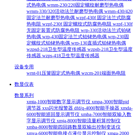
式热电偶
wrnm-230/220固定螺纹耐磨型热电偶
wrnm-330/320活动法兰耐磨型热电偶
wrnm-430/420
固定法兰耐磨型热电偶
wzpf-430f 固定法兰式防腐
热电阻
wzpf-230f 固定螺纹式防腐热电阻
wzpf-130f
无固定装置式防腐热电阻
wrp-330活动法兰式铂铑
热电偶
wrp-430固定法兰式铂铑热电偶
wrp-230固
定螺纹式铂铑热电偶
wrp-130直插式铂铑热电偶
wzpsd-218卫生型温度传感器
wzpsb-218卫生型温度
传感器
wzps-418卫生型温度传感器
设备专用
wrnt-01压簧固定式热电偶
wzcm-201端面热电阻
数显仪表
数显系列
xmta-1000智能数字显示调节仪
xmpa-3000智能pid
调节器
xxs闪光报警器
dfd/q-4000智能手操器
xmda-
6000智能巡回显示调节仪
xmba-7000智能双输入数
字显示调节仪
xmja-8000智能流量积算控制仪
xmba-8000智能四回路数显双输出控制变送仪
xmya-6000智能电接点液位显示控制仪
xmga-2000