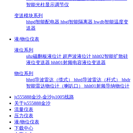
智能光柱显示调节仪
变送模块系列
hhpd智能配电器
hhgl智能隔离器
hwdb智能温度变
送器
液/物位仪表
液位系列
uhz磁翻板液位计
超声波液位计
hhlt02智能扩散硅
液位变送器
hhlt01射频电容液位变送器
物位系列
hhrd导波雷达（缆式）
hhrd导波雷达（杆式）
hhdr
智能雷达物位计（喇叭口）
hhlt01射频导纳物位计
js555888金沙-金沙js1005线路
关于js555888金沙
流量仪表
压力仪表
液/物位仪表
下载中心