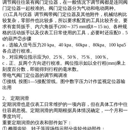
调节阀往往装有阀门定位器，在一般情况下调节阀都是连同阀
门定位器一起校准的。阀门定位器分为气动和电动两种。
(1)工具与仪器 调节阀带阀门定位器及其他附件，机械结构比
较复杂，零部件也比较多，所以要求配置的工具比较齐全。要
求有套筒扳手、内六角扳手(200～375 mm或8～15 in)、各种规
格的活动扳手以及仪表工日常使用的工具，必要时还应配0．5
t的葫芦②步骤
a．选输入信号压力20 kpa、40 kpa、60kpa 、80kpa、100 kpa5
各点进行校准。
b．对应阀位指示应为0、25％、50％、?5％、100％。
c．正、反两个方向进行校准。阀位指示如以全行程(mm)乘上
刻度百分数，即能得到行程的毫米数。
带电气阀门定位器的调节阀调准
①接线 按图1—5接配管线。图中数字压力计作监视定位器输
出用
2、 定期润滑
定期润滑也是仪表工日常维护的一项内容，但在具体工作中往
往容易忽视。定期润滑的周期根据具体情况确定，一个月和一
季度均可。
重要定期润滑的仪表和部件如下：
① 椭圆齿轮、转子等现场指示部分齿轮传动部件；