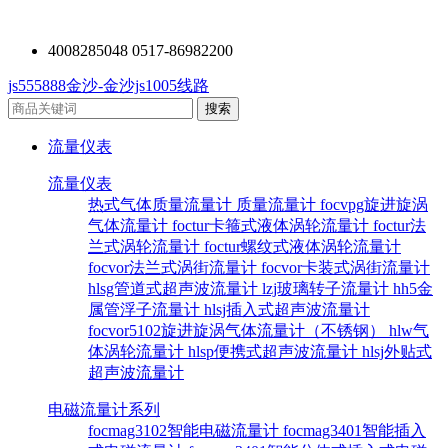
4008285048 0517-86982200
js555888金沙-金沙js1005线路
流量仪表
流量仪表
热式气体质量流量计
质量流量计
focvpg旋进旋涡
气体流量计
foctur卡箍式液体涡轮流量计
foctur法
兰式涡轮流量计
foctur螺纹式液体涡轮流量计
focvor法兰式涡街流量计
focvor卡装式涡街流量计
hlsg管道式超声波流量计
lzj玻璃转子流量计
hh5金
属管浮子流量计
hlsj插入式超声波流量计
focvor5102旋进旋涡气体流量计（不锈钢）
hlw气
体涡轮流量计
hlsp便携式超声波流量计
hlsj外贴式
超声波流量计
电磁流量计系列
focmag3102智能电磁流量计
focmag3401智能插入