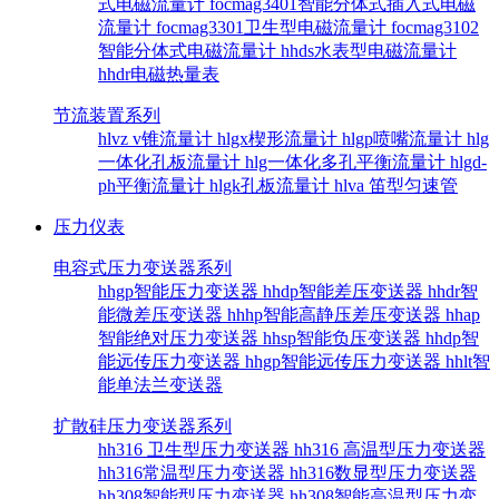
式电磁流量计
focmag3401智能分体式插入式电磁
流量计
focmag3301卫生型电磁流量计
focmag3102
智能分体式电磁流量计
hhds水表型电磁流量计
hhdr电磁热量表
节流装置系列
hlvz v锥流量计
hlgx楔形流量计
hlgp喷嘴流量计
hlg
一体化孔板流量计
hlg一体化多孔平衡流量计
hlgd-
ph平衡流量计
hlgk孔板流量计
hlva 笛型匀速管
压力仪表
电容式压力变送器系列
hhgp智能压力变送器
hhdp智能差压变送器
hhdr智
能微差压变送器
hhhp智能高静压差压变送器
hhap
智能绝对压力变送器
hhsp智能负压变送器
hhdp智
能远传压力变送器
hhgp智能远传压力变送器
hhlt智
能单法兰变送器
扩散硅压力变送器系列
hh316 卫生型压力变送器
hh316 高温型压力变送器
hh316常温型压力变送器
hh316数显型压力变送器
hh308智能型压力变送器
hh308智能高温型压力变