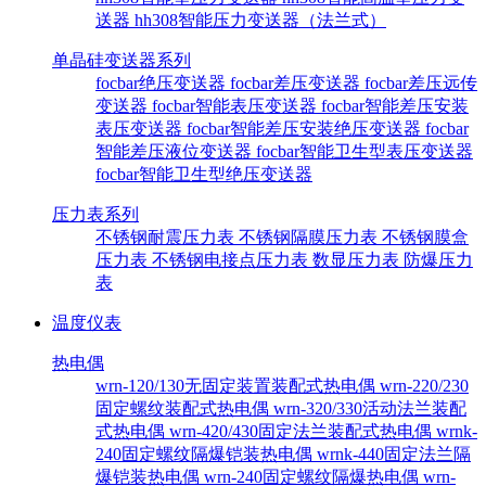
送器
hh308智能压力变送器（法兰式）
单晶硅变送器系列
focbar绝压变送器
focbar差压变送器
focbar差压远传
变送器
focbar智能表压变送器
focbar智能差压安装
表压变送器
focbar智能差压安装绝压变送器
focbar
智能差压液位变送器
focbar智能卫生型表压变送器
focbar智能卫生型绝压变送器
压力表系列
不锈钢耐震压力表
不锈钢隔膜压力表
不锈钢膜盒
压力表
不锈钢电接点压力表
数显压力表
防爆压力
表
温度仪表
热电偶
wrn-120/130无固定装置装配式热电偶
wrn-220/230
固定螺纹装配式热电偶
wrn-320/330活动法兰装配
式热电偶
wrn-420/430固定法兰装配式热电偶
wrnk-
240固定螺纹隔爆铠装热电偶
wrnk-440固定法兰隔
爆铠装热电偶
wrn-240固定螺纹隔爆热电偶
wrn-