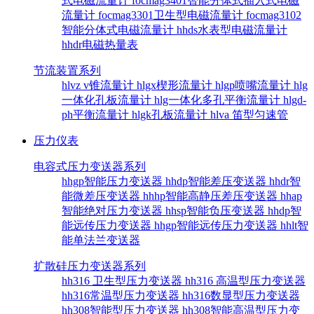
式电磁流量计
focmag3401智能分体式插入式电磁
流量计
focmag3301卫生型电磁流量计
focmag3102
智能分体式电磁流量计
hhds水表型电磁流量计
hhdr电磁热量表
节流装置系列
hlvz v锥流量计
hlgx楔形流量计
hlgp喷嘴流量计
hlg
一体化孔板流量计
hlg一体化多孔平衡流量计
hlgd-
ph平衡流量计
hlgk孔板流量计
hlva 笛型匀速管
压力仪表
电容式压力变送器系列
hhgp智能压力变送器
hhdp智能差压变送器
hhdr智
能微差压变送器
hhhp智能高静压差压变送器
hhap
智能绝对压力变送器
hhsp智能负压变送器
hhdp智
能远传压力变送器
hhgp智能远传压力变送器
hhlt智
能单法兰变送器
扩散硅压力变送器系列
hh316 卫生型压力变送器
hh316 高温型压力变送器
hh316常温型压力变送器
hh316数显型压力变送器
hh308智能型压力变送器
hh308智能高温型压力变