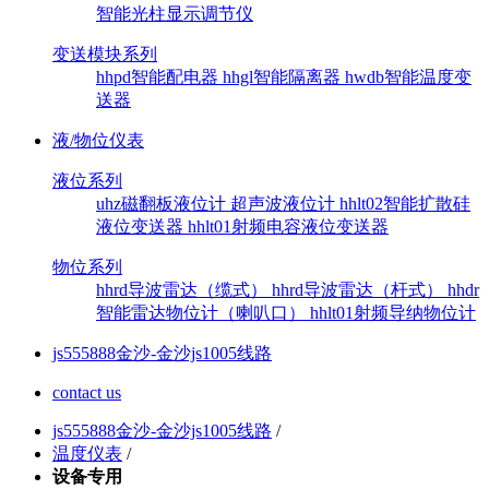
智能光柱显示调节仪
变送模块系列
hhpd智能配电器
hhgl智能隔离器
hwdb智能温度变
送器
液/物位仪表
液位系列
uhz磁翻板液位计
超声波液位计
hhlt02智能扩散硅
液位变送器
hhlt01射频电容液位变送器
物位系列
hhrd导波雷达（缆式）
hhrd导波雷达（杆式）
hhdr
智能雷达物位计（喇叭口）
hhlt01射频导纳物位计
js555888金沙-金沙js1005线路
contact us
js555888金沙-金沙js1005线路
/
温度仪表
/
设备专用