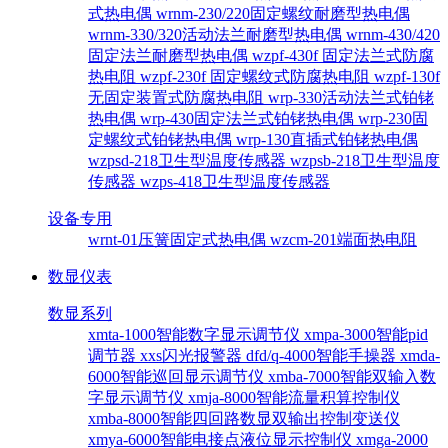
式热电偶
wrnm-230/220固定螺纹耐磨型热电偶
wrnm-330/320活动法兰耐磨型热电偶
wrnm-430/420
固定法兰耐磨型热电偶
wzpf-430f 固定法兰式防腐
热电阻
wzpf-230f 固定螺纹式防腐热电阻
wzpf-130f
无固定装置式防腐热电阻
wrp-330活动法兰式铂铑
热电偶
wrp-430固定法兰式铂铑热电偶
wrp-230固
定螺纹式铂铑热电偶
wrp-130直插式铂铑热电偶
wzpsd-218卫生型温度传感器
wzpsb-218卫生型温度
传感器
wzps-418卫生型温度传感器
设备专用
wrnt-01压簧固定式热电偶
wzcm-201端面热电阻
数显仪表
数显系列
xmta-1000智能数字显示调节仪
xmpa-3000智能pid
调节器
xxs闪光报警器
dfd/q-4000智能手操器
xmda-
6000智能巡回显示调节仪
xmba-7000智能双输入数
字显示调节仪
xmja-8000智能流量积算控制仪
xmba-8000智能四回路数显双输出控制变送仪
xmya-6000智能电接点液位显示控制仪
xmga-2000