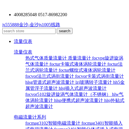
4008285048 0517-86982200
js555888金沙-金沙js1005线路
流量仪表
流量仪表
热式气体质量流量计
质量流量计
focvpg旋进旋涡
气体流量计
foctur卡箍式液体涡轮流量计
foctur法
兰式涡轮流量计
foctur螺纹式液体涡轮流量计
focvor法兰式涡街流量计
focvor卡装式涡街流量计
hlsg管道式超声波流量计
lzj玻璃转子流量计
hh5金
属管浮子流量计
hlsj插入式超声波流量计
focvor5102旋进旋涡气体流量计（不锈钢）
hlw气
体涡轮流量计
hlsp便携式超声波流量计
hlsj外贴式
超声波流量计
电磁流量计系列
focmag3102智能电磁流量计
focmag3401智能插入