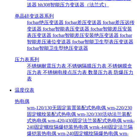
送器
hh308智能压力变送器（法兰式）
单晶硅变送器系列
focbar绝压变送器
focbar差压变送器
focbar差压远传
变送器
focbar智能表压变送器
focbar智能差压安装
表压变送器
focbar智能差压安装绝压变送器
focbar
智能差压液位变送器
focbar智能卫生型表压变送器
focbar智能卫生型绝压变送器
压力表系列
不锈钢耐震压力表
不锈钢隔膜压力表
不锈钢膜盒
压力表
不锈钢电接点压力表
数显压力表
防爆压力
表
温度仪表
热电偶
wrn-120/130无固定装置装配式热电偶
wrn-220/230
固定螺纹装配式热电偶
wrn-320/330活动法兰装配
式热电偶
wrn-420/430固定法兰装配式热电偶
wrnk-
240固定螺纹隔爆铠装热电偶
wrnk-440固定法兰隔
爆铠装热电偶
wrn-240固定螺纹隔爆热电偶
wrn-