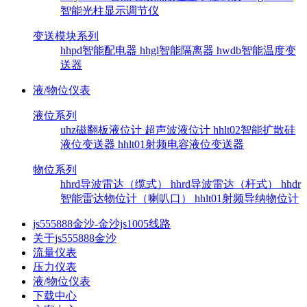
智能光柱显示调节仪
变送模块系列
hhpd智能配电器
hhgl智能隔离器
hwdb智能温度变
送器
液/物位仪表
液位系列
uhz磁翻板液位计
超声波液位计
hhlt02智能扩散硅
液位变送器
hhlt01射频电容液位变送器
物位系列
hhrd导波雷达（缆式）
hhrd导波雷达（杆式）
hhdr
智能雷达物位计（喇叭口）
hhlt01射频导纳物位计
js555888金沙-金沙js1005线路
关于js555888金沙
流量仪表
压力仪表
液/物位仪表
下载中心