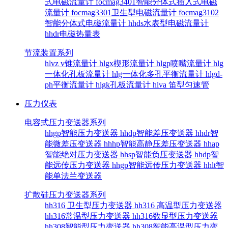
式电磁流量计
focmag3401智能分体式插入式电磁
流量计
focmag3301卫生型电磁流量计
focmag3102
智能分体式电磁流量计
hhds水表型电磁流量计
hhdr电磁热量表
节流装置系列
hlvz v锥流量计
hlgx楔形流量计
hlgp喷嘴流量计
hlg
一体化孔板流量计
hlg一体化多孔平衡流量计
hlgd-
ph平衡流量计
hlgk孔板流量计
hlva 笛型匀速管
压力仪表
电容式压力变送器系列
hhgp智能压力变送器
hhdp智能差压变送器
hhdr智
能微差压变送器
hhhp智能高静压差压变送器
hhap
智能绝对压力变送器
hhsp智能负压变送器
hhdp智
能远传压力变送器
hhgp智能远传压力变送器
hhlt智
能单法兰变送器
扩散硅压力变送器系列
hh316 卫生型压力变送器
hh316 高温型压力变送器
hh316常温型压力变送器
hh316数显型压力变送器
hh308智能型压力变送器
hh308智能高温型压力变