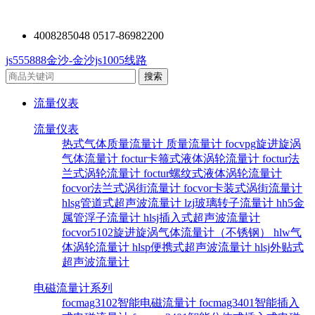
4008285048 0517-86982200
js555888金沙-金沙js1005线路
流量仪表
流量仪表
热式气体质量流量计
质量流量计
focvpg旋进旋涡
气体流量计
foctur卡箍式液体涡轮流量计
foctur法
兰式涡轮流量计
foctur螺纹式液体涡轮流量计
focvor法兰式涡街流量计
focvor卡装式涡街流量计
hlsg管道式超声波流量计
lzj玻璃转子流量计
hh5金
属管浮子流量计
hlsj插入式超声波流量计
focvor5102旋进旋涡气体流量计（不锈钢）
hlw气
体涡轮流量计
hlsp便携式超声波流量计
hlsj外贴式
超声波流量计
电磁流量计系列
focmag3102智能电磁流量计
focmag3401智能插入