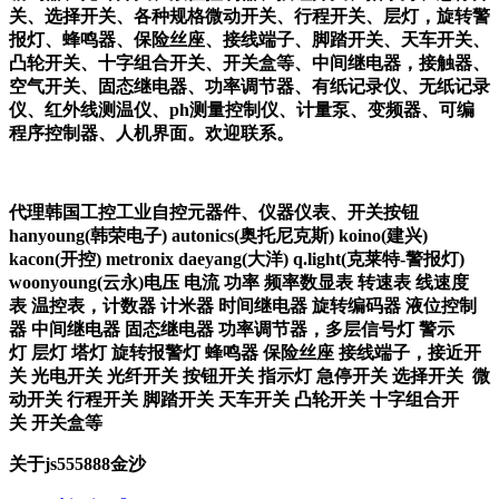
关、选择开关、各种规格微动开关、行程开关、层灯，旋转警
报灯、蜂鸣器、保险丝座、接线端子、脚踏开关、天车开关、
凸轮开关、十字组合开关、开关盒等、中间继电器，接触器、
空气开关、固态继电器、功率调节器、有纸记录仪、无纸记录
仪、红外线测温仪、ph测量控制仪、计量泵、变频器、可编
程序控制器、人机界面。欢迎联系。
代理韩国工
控工业自控元器件、仪器仪表、开关按钮
hanyoung(
韩荣电子
) autonics
(
奥托尼克斯
)
koino(
建兴
)
kacon(
开控
) metronix
daeyang(
大洋
)
q.light(
克莱特
-
警报灯
)
woonyoung(
云永
)
电压
电流
功率
频率数显表
转速表
线速度
表
温控表，计数器
计米器
时间继电器
旋转编码器
液位控制
器
中间继电器
固态继电器
功率调节器，多层信号灯
警示
灯
层灯
塔灯
旋转报警灯
蜂鸣器
保险丝座
接线端子，接近开
关
光电开关
光纤开关
按钮开关
指示灯
急停开关
选择开关
微
动开关
行程开关
脚踏开关
天车开关
凸轮开关
十字组合开
关
开关盒等
关于js555888金沙