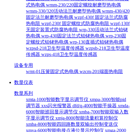
式热电偶
wrnm-230/220固定螺纹耐磨型热电偶
wrnm-330/320活动法兰耐磨型热电偶
wrnm-430/420
固定法兰耐磨型热电偶
wzpf-430f 固定法兰式防腐
热电阻
wzpf-230f 固定螺纹式防腐热电阻
wzpf-130f
无固定装置式防腐热电阻
wrp-330活动法兰式铂铑
热电偶
wrp-430固定法兰式铂铑热电偶
wrp-230固
定螺纹式铂铑热电偶
wrp-130直插式铂铑热电偶
wzpsd-218卫生型温度传感器
wzpsb-218卫生型温度
传感器
wzps-418卫生型温度传感器
设备专用
wrnt-01压簧固定式热电偶
wzcm-201端面热电阻
数显仪表
数显系列
xmta-1000智能数字显示调节仪
xmpa-3000智能pid
调节器
xxs闪光报警器
dfd/q-4000智能手操器
xmda-
6000智能巡回显示调节仪
xmba-7000智能双输入数
字显示调节仪
xmja-8000智能流量积算控制仪
xmba-8000智能四回路数显双输出控制变送仪
xmya-6000智能电接点液位显示控制仪
xmga-2000