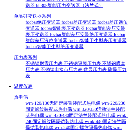
送器
hh308智能压力变送器（法兰式）
单晶硅变送器系列
focbar绝压变送器
focbar差压变送器
focbar差压远传
变送器
focbar智能表压变送器
focbar智能差压安装
表压变送器
focbar智能差压安装绝压变送器
focbar
智能差压液位变送器
focbar智能卫生型表压变送器
focbar智能卫生型绝压变送器
压力表系列
不锈钢耐震压力表
不锈钢隔膜压力表
不锈钢膜盒
压力表
不锈钢电接点压力表
数显压力表
防爆压力
表
温度仪表
热电偶
wrn-120/130无固定装置装配式热电偶
wrn-220/230
固定螺纹装配式热电偶
wrn-320/330活动法兰装配
式热电偶
wrn-420/430固定法兰装配式热电偶
wrnk-
240固定螺纹隔爆铠装热电偶
wrnk-440固定法兰隔
爆铠装热电偶
wrn-240固定螺纹隔爆热电偶
wrn-